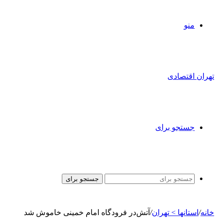
منو
تهران اقتصادی
جستجو برای
جستجو برای
خانه
/
استانها > تهران
/
آتش‌در فرودگاه امام خمینی خاموش شد