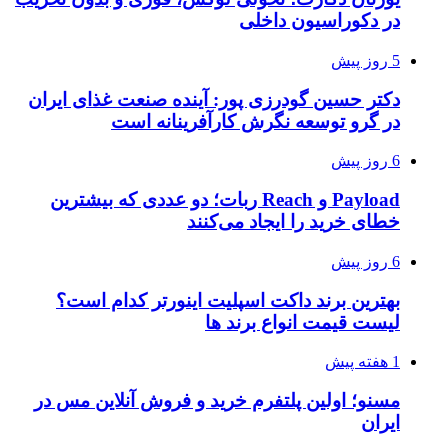
در دکوراسیون داخلی
5 روز پیش
دکتر حسین گودرزی پور: آینده صنعت غذای ایران
در گرو توسعه نگرش کارآفرینانه است
6 روز پیش
Payload و Reach ربات؛ دو عددی که بیشترین
خطای خرید را ایجاد می‌کنند
6 روز پیش
بهترین برند داکت اسپلیت اینورتر کدام است؟
لیست قیمت انواع برند ها
1 هفته پیش
مسنو؛ اولین پلتفرم خرید و فروش آنلاین مس در
ایران