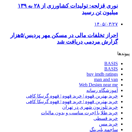
نوری قزلجه: تولیدات کشاورزی از ۲۸ به ۱۳۹
میلیون تن رسید
۱۴۰۵/۰۳/۲۷
احراز تخلفات مالی در مسکن مهر پردیس/۵هزار
گزارش مردمی دریافت شد
پیوندها
BASIS
BASIS
buy imdb ratings
man and van
Web Design near me
آموزشگاه رسانه
خرید بهترین قهوه | خرید قهوه | قهوه گرنیکا کافی
خرید بهترین قهوه | خرید قهوه | قهوه گرنیکا کافی
خرید تلوزیون شهری در تهران
خرید طلا با اجرت مناسب و بدون مالیات
خرید قسطی
خرید مس
ساچمه بلبرینگ