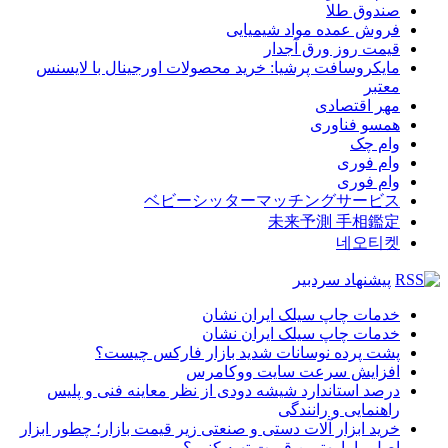
صندوق طلا
فروش عمده مواد شیمیایی
قیمت روز ورق آجدار
مایکروسافت پرشیا: خرید محصولات اورجینال با لایسنس
معتبر
مهر اقتصادی
همسو فناوری
وام چک
وام فوری
وام فوری
ベビーシッターマッチングサービス
未来予測 手相鑑定
네오티켓
پیشنهاد سردبیر
خدمات چاپ سیلک ایران نشان
خدمات چاپ سیلک ایران نشان
پشت پرده نوسانات شدید بازار فارکس چیست؟
افزایش سرعت سایت ووکامرس
درصد استاندارد شیشه دودی از نظر معاینه فنی و پلیس
راهنمایی و رانندگی
خرید ابزار آلات دستی و صنعتی زیر قیمت بازار؛ چطور ابزار
اصل را با بهترین قیمت تهیه کنیم؟