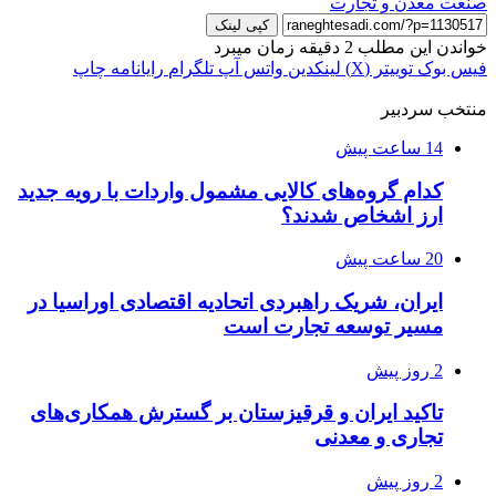
صنعت معدن و تجارت
کپی لینک
خواندن این مطلب 2 دقیقه زمان میبرد
فیس بوک
توییتر (X)
لینکدین
واتس آپ
تلگرام
رایانامه
چاپ
منتخب سردبیر
14 ساعت پیش
کدام گروه‌های کالایی مشمول واردات با رویه جدید
ارز اشخاص شدند؟
20 ساعت پیش
ایران، شریک راهبردی اتحادیه اقتصادی اوراسیا در
مسیر توسعه تجارت است
2 روز پیش
تاکید ایران و قرقیزستان بر گسترش همکاری‌های
تجاری و معدنی
2 روز پیش