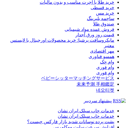
خرید طلا با اجرت مناسب و بدون مالیات
خرید قسطی
خرید مس
ساچمه بلبرینگ
صندوق طلا
فروش عمده مواد شیمیایی
قیمت روز ورق آجدار
مایکروسافت پرشیا: خرید محصولات اورجینال با لایسنس
معتبر
مهر اقتصادی
همسو فناوری
وام چک
وام فوری
وام فوری
ベビーシッターマッチングサービス
未来予測 手相鑑定
네오티켓
پیشنهاد سردبیر
خدمات چاپ سیلک ایران نشان
خدمات چاپ سیلک ایران نشان
پشت پرده نوسانات شدید بازار فارکس چیست؟
افزایش سرعت سایت ووکامرس