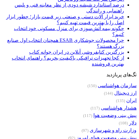
درصد استاندارد شیشه دودی از نظر معاینه فنی و پلیس
راهنمایی و رانندگی
خرید ابزار آلات دستی و صنعتی زیر قیمت بازار؛ چطور ابزار
اصل را با بهترین قیمت تهیه کنیم؟
چگونه بیمه آتش‌سوزی برای منزل مسکونی خود انتخاب
کنیم؟
چرا محصولات جوشکاری ESAB همچنان انتخاب اول صنایع
بزرگ هستند؟
بزرگترین کتابفروشی آنلاین در ایران جوانه کتاب
از کجا تجهیزات ترافیکی باکیفیت بخریم؟ راهنمای انتخاب
بهترین فروشنده
تگ‌های پربازدید
سازمان هواشناسی
(150)
ارز دیجیتال
(144)
ایران
(135)
هشدار هواشناسی
(117)
پیش بینی وضعیت هوا
(117)
دلار
(108)
وزارت راه و شهرسازی
(97)
پیش بینی وضعیت هوای امروز
(92)