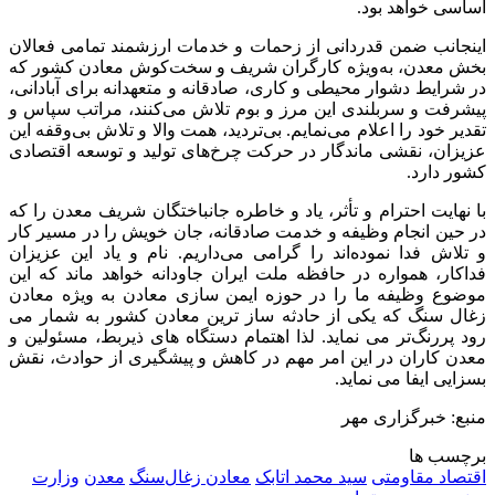
اساسی خواهد بود.
اینجانب ضمن قدردانی از زحمات و خدمات ارزشمند تمامی فعالان
بخش معدن، به‌ویژه کارگران شریف و سخت‌کوش معادن کشور که
در شرایط دشوار محیطی و کاری، صادقانه و متعهدانه برای آبادانی،
پیشرفت و سربلندی این مرز و بوم تلاش می‌کنند، مراتب سپاس و
تقدیر خود را اعلام می‌نمایم. بی‌تردید، همت والا و تلاش بی‌وقفه این
عزیزان، نقشی ماندگار در حرکت چرخ‌های تولید و توسعه اقتصادی
کشور دارد.
با نهایت احترام و تأثر، یاد و خاطره جانباختگان شریف معدن را که
در حین انجام وظیفه و خدمت صادقانه، جان خویش را در مسیر کار
و تلاش فدا نموده‌اند را گرامی می‌داریم. نام و یاد این عزیزان
فداکار، همواره در حافظه ملت ایران جاودانه خواهد ماند که این
موضوع وظیفه ما را در حوزه ایمن سازی معادن به ویژه معادن
زغال سنگ که یکی از حادثه ساز ترین معادن کشور به شمار می
رود پررنگ‌تر می نماید. لذا اهتمام دستگاه های ذیربط، مسئولین و
معدن کاران در این امر مهم در کاهش و پیشگیری از حوادث، نقش
بسزایی ایفا می نماید.
منبع: خبرگزاری مهر
برچسب ها
اقتصاد مقاومتی
سید محمد اتابک
معادن زغال‌سنگ
معدن
وزارت