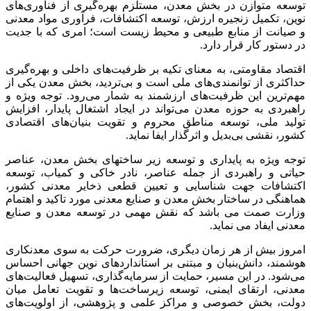
توسعه متوازن در بخش معدن، مستلزم بهره‌گیری از فناوری‌های
نوین، تکمیل زنجیره ارزش، توسعه اکتشافات، فرآوری مواد معدنی
و صیانت از منابع طبیعی و محیط زیست است؛ امری که با جدیت
در دستور کار قرار دارد.
اقتصاد مقاومتی، به معنای تکیه بر ظرفیت‌های داخلی و بهره‌گیری
حداکثری از توانمندی‌های ملی است و بی‌تردید، بخش معدن یکی از
مهم‌ترین این ظرفیت‌های ارزشمند به شمار می‌رود. توجه ویژه و
راهبردی به حوزه معدن می‌تواند در ایجاد اشتغال پایدار، افزایش
تولید ملی، توسعه مناطق محروم و تقویت بنیان‌های اقتصادی
کشور، نقشی بی‌بدیل و اثرگذار ایفا نماید.
توجه ویژه به پایداری و توسعه زیر ساختهای بخش معدن، عناصر
حیاتی و راهبردی از جمله عناصر، نادر خاکی و کمیاب، توسعه
اکتشافات جهت شناسایی و تعیین قطعی ذخایر معدنی کشور،
هماهنگی در ساختار بخش معدن و صنایع معدنی مورد تاکید و اهتمام
وزارت صمت می باشد که نقش مهمی در توسعه معدن و صنایع
معدنی ایفاد می نماید.
امروز بیش از هر زمان دیگری، ضرورت حرکت به سوی معدنکاری
هوشمند، دانش‌بنیان و مبتنی بر استانداردهای نوین جهانی احساس
می‌شود. در این مسیر، حمایت از سرمایه‌گذاری، تسهیل فعالیت‌های
معدنی، ارتقای ایمنی، توسعه زیرساخت‌ها و تقویت تعامل میان
دولت، بخش خصوصی و مراکز علمی و پژوهشی، از اولویت‌های