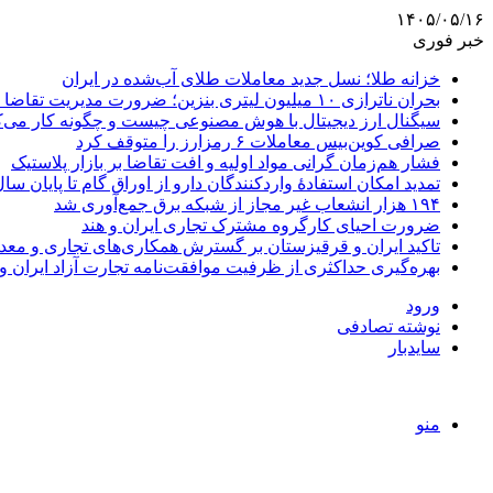
۱۴۰۵/۰۵/۱۶
خبر فوری
خزانه طلا؛ نسل جدید معاملات طلای آب‌شده در ایران
بحران ناترازی ۱۰ میلیون لیتری بنزین؛ ضرورت مدیریت تقاضا و اصلاح ساختار
سیگنال ارز دیجیتال با هوش مصنوعی چیست و چگونه کار می‌ک
صرافی کوین‌بیس معاملات ۶ رمزارز را متوقف کرد
فشار هم‌زمان گرانی مواد اولیه و افت تقاضا بر بازار پلاستیک
تمدید امکان استفادۀ واردکنندگان دارو از اوراق گام تا پایان سا
۱۹۴ هزار انشعاب غیر مجاز از شبکه برق جمع‌آوری شد
ضرورت احیای کارگروه مشترک تجاری ایران و هند
تاکید ایران و قرقیزستان بر گسترش همکاری‌های تجاری و معد
بهره‌گیری حداکثری از ظرفیت موافقت‌نامه تجارت آزاد ایران و
ورود
نوشته تصادفی
سایدبار
منو