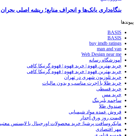
بنگاه‌داری بانک‌ها و انحراف منابع؛ ریشه اصلی بحران
پیوندها
BASIS
BASIS
buy imdb ratings
man and van
Web Design near me
آموزشگاه رسانه
خرید بهترین قهوه | خرید قهوه | قهوه گرنیکا کافی
خرید بهترین قهوه | خرید قهوه | قهوه گرنیکا کافی
خرید تلوزیون شهری در تهران
خرید طلا با اجرت مناسب و بدون مالیات
خرید قسطی
خرید مس
ساچمه بلبرینگ
صندوق طلا
فروش عمده مواد شیمیایی
قیمت روز ورق آجدار
مایکروسافت پرشیا: خرید محصولات اورجینال با لایسنس معتبر
مهر اقتصادی
همسو فناوری