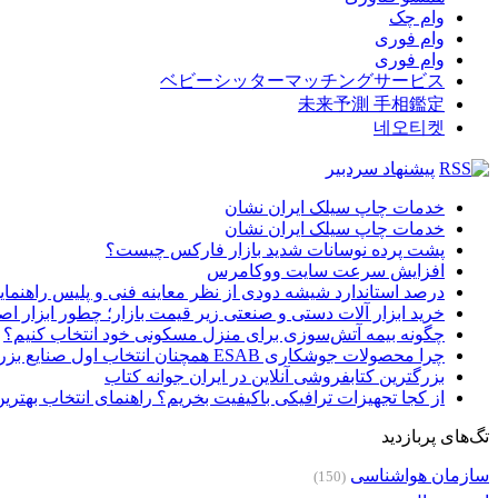
وام چک
وام فوری
وام فوری
ベビーシッターマッチングサービス
未来予測 手相鑑定
네오티켓
پیشنهاد سردبیر
خدمات چاپ سیلک ایران نشان
خدمات چاپ سیلک ایران نشان
پشت پرده نوسانات شدید بازار فارکس چیست؟
افزایش سرعت سایت ووکامرس
درصد استاندارد شیشه دودی از نظر معاینه فنی و پلیس راهنمای
خرید ابزار آلات دستی و صنعتی زیر قیمت بازار؛ چطور ابزار اصل
چگونه بیمه آتش‌سوزی برای منزل مسکونی خود انتخاب کنیم؟
چرا محصولات جوشکاری ESAB همچنان انتخاب اول صنایع بزرگ هستند؟
بزرگترین کتابفروشی آنلاین در ایران جوانه کتاب
از کجا تجهیزات ترافیکی باکیفیت بخریم؟ راهنمای انتخاب بهتری
تگ‌های پربازدید
سازمان هواشناسی
(150)