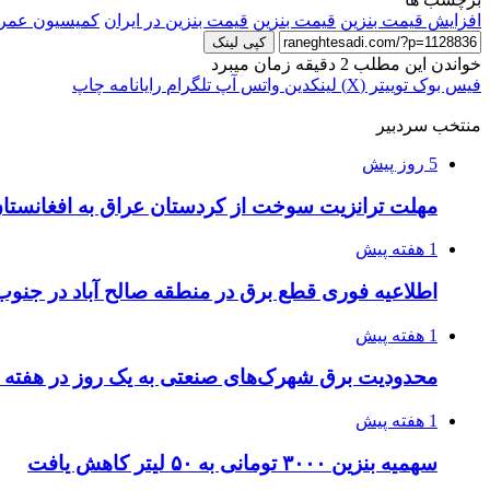
افزایش قیمت بنزین
قیمت بنزین
قیمت بنزین در ایران
کمیسیون عمر
کپی لینک
خواندن این مطلب 2 دقیقه زمان میبرد
فیس بوک
توییتر (X)
لینکدین
واتس آپ
تلگرام
رایانامه
چاپ
منتخب سردبیر
5 روز پیش
مهلت ترانزیت سوخت از کردستان عراق به افغانستان تا ۲۲ مهر تمدی
1 هفته پیش
اطلاعیه فوری قطع برق در منطقه صالح آباد در جنو
1 هفته پیش
محدودیت برق شهرک‌های صنعتی به یک روز در هفته
1 هفته پیش
سهمیه بنزین ۳۰۰۰ تومانی به ۵۰ لیتر کاهش یافت