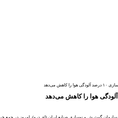
ازمان گسترش و نوسازی صنایع ایران (
ای
درو)، امروز در جمع خب