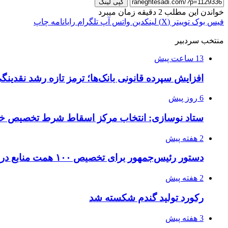
کپی لینک
خواندن این مطلب 2 دقیقه زمان میبرد
فیس بوک
توییتر (X)
لینکدین
واتس آپ
تلگرام
رایانامه
چاپ
منتخب سردبیر
13 ساعت پیش
افزایش سپرده قانونی بانک‌ها؛ ترمز تازه رشد نقدینگ
6 روز پیش
ستاد نوسازی: انتخاب مرکز اسقاط شرط تخصیص خ
2 هفته پیش
دستور رئیس‌جمهور برای تخصیص ۱۰۰ همت منابع در راستای اجرای طرح کالابرگ
2 هفته پیش
رکورد تولید گندم شکسته شد
3 هفته پیش