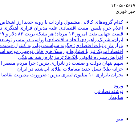
۱۴۰۵/۰۵/۱۷
خبر فوری
کدام گروه‌های کالایی مشمول واردات با رویه جدید ارز اشخاص
اعلام جرم پلیس امنیت اقتصادی علیه مدیران فراری آهنگری ت
قیمت جهانی نفت امروز ۱۶ مرداد؛ هر بشکه برنت ۸۳ دلار و ۲۹ سنت
ایران، شریک راهبردی اتحادیه اقتصادی اوراسیا در مسیر توسع
بازار باز و ثبات اقتصادی؛ چگونه سیاست پولی به کنترل قیمت‌ه
اقتصاد آمریکا نیز با فشارها و ریسک‌های قابل توجهی مواجه ا
افزایش سپرده قانونی بانک‌ها؛ ترمز تازه رشد نقدینگی
سهم پنهان دولت و صنعت در ناترازی بنزین؛ چرا مردم مقصر ا
خزانه طلا؛ نسل جدید معاملات طلای آب‌شده در ایران
بحران ناترازی ۱۰ میلیون لیتری بنزین؛ ضرورت مدیریت تقاضا و اصلاح ساختار
ورود
نوشته تصادفی
سایدبار
منو