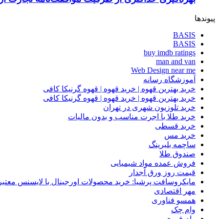
پیوندها
BASIS
BASIS
buy imdb ratings
man and van
Web Design near me
آموزشگاه رسانه
خرید بهترین قهوه | خرید قهوه | قهوه گرنیکا کافی
خرید بهترین قهوه | خرید قهوه | قهوه گرنیکا کافی
خرید تلوزیون شهری در تهران
خرید طلا با اجرت مناسب و بدون مالیات
خرید قسطی
خرید مس
ساچمه بلبرینگ
صندوق طلا
فروش عمده مواد شیمیایی
قیمت روز ورق آجدار
مایکروسافت پرشیا: خرید محصولات اورجینال با لایسنس معتبر
مهر اقتصادی
همسو فناوری
وام چک
وام فوری