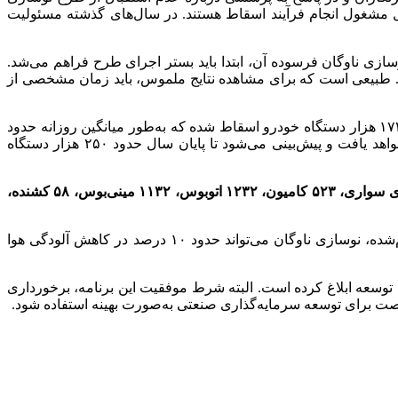
جوز برای مراکز اسقاط صادر شده که در حال حاضر نزدیک به ۱۸۰ مرکز به‌صورت فعال مشغول انجام فرآیند اسقاط هستند. در سال‌های گذشته مسئولیت
زی ناوگان فرسوده آن، ابتدا باید بستر اجرای طرح فراهم می‌شد.
 طبیعی است که برای مشاهده نتایج ملموس، باید زمان مشخصی از
در پاسخ به سوال خبرنگار مهر درباره وضعیت اسقاط خودروها اظهار کرد: از ابتدای سال جاری تاکنون بیش از ۱۷۴ هزار دستگاه خودرو اسقاط شده که به‌طور میانگین روزانه حدود
۸۸۰ خودرو در کشور از رده خارج می‌شود. بر اساس آئین‌نامه هیئت وزیران و مصوبات مربوطه، روند اسقاط با سرعت بیشتری ادامه خواهد یافت و پیش‌بینی می‌شود تا پایان سال حدود ۲۵۰ هزار دستگاه
امسال تاکنون بیش از ۱۴۵ هزار خودروی سواری، ۵۲۳ کامیون، ۱۲۳۲ اتوبوس، ۱۱۳۲ مینی‌بوس، ۵۸ کشنده،
مقیمی درباره تأثیر نوسازی ناوگان حمل‌ونقل بر کاهش آلودگی هوا، به‌ویژه در کلان‌شهرهایی مانند تهران، گفت: بر اساس مطالعات انجام‌شده، نوسازی ناوگان می‌تواند حدود ۱۰ درصد در کاهش آلودگی هوا
توسعه ابلاغ کرده است. البته شرط موفقیت این برنامه، برخورداری
صت برای توسعه سرمایه‌گذاری صنعتی به‌صورت بهینه استفاده شود.