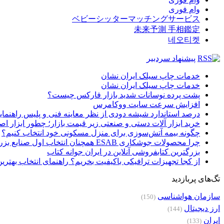
وام فوری
ベビーシッターマッチングサービス
未来予測 手相鑑定
네오티켓
پیشنهاد سردبیر
خدمات چاپ سیلک ایران نشان
خدمات چاپ سیلک ایران نشان
پشت پرده نوسانات شدید بازار فارکس چیست؟
افزایش سرعت سایت ووکامرس
درصد استاندارد شیشه دودی از نظر معاینه فنی و پلیس راهنمای
خرید ابزار آلات دستی و صنعتی زیر قیمت بازار؛ چطور ابزار اصل
چگونه بیمه آتش‌سوزی برای منزل مسکونی خود انتخاب کنیم؟
چرا محصولات جوشکاری ESAB همچنان انتخاب اول صنایع بزرگ هستند؟
بزرگترین کتابفروشی آنلاین در ایران جوانه کتاب
از کجا تجهیزات ترافیکی باکیفیت بخریم؟ راهنمای انتخاب بهتری
تگ‌های پربازدید
سازمان هواشناسی
(150)
ارز دیجیتال
(144)
ایران
(133)