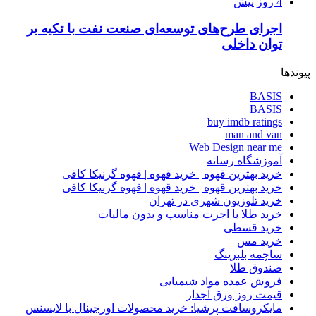
4 روز پیش
اجرای طرح‌های توسعه‌ای صنعت نفت با تکیه بر
توان داخلی
پیوندها
BASIS
BASIS
buy imdb ratings
man and van
Web Design near me
آموزشگاه رسانه
خرید بهترین قهوه | خرید قهوه | قهوه گرنیکا کافی
خرید بهترین قهوه | خرید قهوه | قهوه گرنیکا کافی
خرید تلوزیون شهری در تهران
خرید طلا با اجرت مناسب و بدون مالیات
خرید قسطی
خرید مس
ساچمه بلبرینگ
صندوق طلا
فروش عمده مواد شیمیایی
قیمت روز ورق آجدار
مایکروسافت پرشیا: خرید محصولات اورجینال با لایسنس