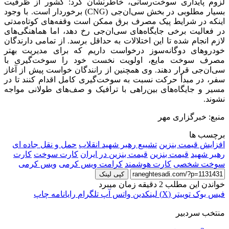
لزوم پایداری سوخت‌رسانی، خاطرنشان کرد: کشور از ظرفیت
بسیار مطلوبی در بخش سی‌ان‌جی (CNG) برخوردار است. با وجود
اینکه در شرایط پیک مصرف برق ممکن است وقفه‌های کوتاه‌مدتی
در فعالیت برخی جایگاه‌های سی‌ان‌جی رخ دهد، اما هماهنگی‌های
لازم انجام شده تا این اختلالات به حداقل برسد. از تمامی دارندگان
خودروهای دوگانه‌سوز درخواست داریم که برای مدیریت بهتر
مصرف سوخت مایع، اولویت نخست خود را سوخت‌گیری با
سی‌ان‌جی قرار دهند. وی همچنین از رانندگان خواست پیش از آغاز
سفر، در مبدأ حرکت نسبت به سوخت‌گیری کامل اقدام کنند تا در
مسیر و جایگاه‌های بین‌راهی با ترافیک و صف‌های طولانی مواجه
نشوند.
منبع: خبرگزاری مهر
برچسب ها
افزایش قیمت بنزین
تشییع رهبر شهید انقلاب
حمل و نقل جاده ای
رهبر شهید
قیمت بنزین
قیمت بنزین در ایران
کارت سوخت
کارت
سوخت شخصی
کارت هوشمند
کرامت ویس کرمی
ویس کرمی
کپی لینک
خواندن این مطلب 2 دقیقه زمان میبرد
فیس بوک
توییتر (X)
لینکدین
واتس آپ
تلگرام
رایانامه
چاپ
منتخب سردبیر