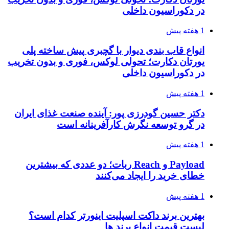
در دکوراسیون داخلی
1 هفته پیش
انواع قاب بندی دیوار با گچبری پیش ساخته پلی
یورتان دکارت؛ تحولی لوکس، فوری و بدون تخریب
در دکوراسیون داخلی
1 هفته پیش
دکتر حسین گودرزی پور: آینده صنعت غذای ایران
در گرو توسعه نگرش کارآفرینانه است
1 هفته پیش
Payload و Reach ربات؛ دو عددی که بیشترین
خطای خرید را ایجاد می‌کنند
1 هفته پیش
بهترین برند داکت اسپلیت اینورتر کدام است؟
لیست قیمت انواع برند ها