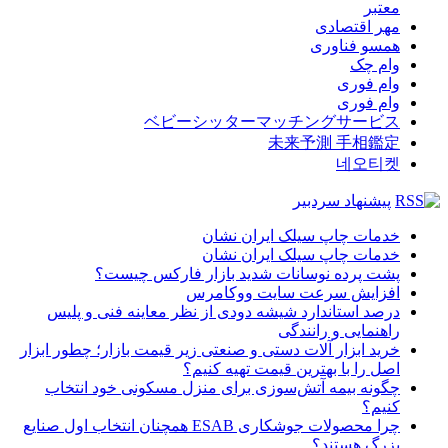
معتبر
مهر اقتصادی
همسو فناوری
وام چک
وام فوری
وام فوری
ベビーシッターマッチングサービス
未来予測 手相鑑定
네오티켓
پیشنهاد سردبیر
خدمات چاپ سیلک ایران نشان
خدمات چاپ سیلک ایران نشان
پشت پرده نوسانات شدید بازار فارکس چیست؟
افزایش سرعت سایت ووکامرس
درصد استاندارد شیشه دودی از نظر معاینه فنی و پلیس
راهنمایی و رانندگی
خرید ابزار آلات دستی و صنعتی زیر قیمت بازار؛ چطور ابزار
اصل را با بهترین قیمت تهیه کنیم؟
چگونه بیمه آتش‌سوزی برای منزل مسکونی خود انتخاب
کنیم؟
چرا محصولات جوشکاری ESAB همچنان انتخاب اول صنایع
بزرگ هستند؟