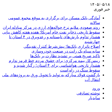
۱۴۰۵/۰۵/۱۸
خبر فوری
آمادگی بانک مسکن برای برگزاری به موقع مجمع عمومی
سالانه
روند صعودی ملایم نرخ حواله‌های ارزی در مرکز مبادله ایران
سقوط تاریخی ذخایر نفت خام آمریکا؛ هفده هفته کاهش پیاپی
هشدار تداوم بارش‌های تابستانه و رعدوبرق در ۴ استان تا
چهارشنبه
اصلاح ناترازی بانک‌ها؛ پیش‌شرط کنترل نقدینگی
سایه سیاه یک رانت در صنعت خودروسازی
تاکید صریح همتی بر تشدید نظارت بر بانک‌ها
رییس‌کل بیمه مرکزی: برای حقوق مردم خط قرمز ندارم
هشدار نارنجی هواشناسی برای ۴ استان؛ رگبار شدید و
سقوط سنگ در راه است
بازگشت فولاد مبارکه به تولید با تحویل ورق به پروژه‌های ملی
انتقال آب
ورود
نوشته تصادفی
سایدبار