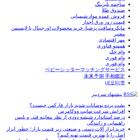
ساچمه بلبرینگ
صندوق طلا
فروش عمده مواد شیمیایی
قیمت روز ورق آجدار
مایکروسافت پرشیا: خرید محصولات اورجینال با لایسنس
معتبر
مهر اقتصادی
همسو فناوری
وام چک
وام فوری
وام فوری
ベビーシッターマッチングサービス
未来予測 手相鑑定
네오티켓
پیشنهاد سردبیر
پشت پرده نوسانات شدید بازار فارکس چیست؟
افزایش سرعت سایت ووکامرس
درصد استاندارد شیشه دودی از نظر معاینه فنی و پلیس
راهنمایی و رانندگی
خرید ابزار آلات دستی و صنعتی زیر قیمت بازار؛ چطور ابزار
اصل را با بهترین قیمت تهیه کنیم؟