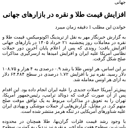
جهانی
افزایش قیمت طلا و نقره در بازارهای جهانی
خواندن این مطلب 1 دقیقه زمان میبرد
به گزارش خبرنگار مهر به نقل از تریدینگ اکونومیکس، قیمت طلا و
نقره در معاملات روز پنجشنبه ۲۱ خرداد ۱۴۰۵ در بازارهای جهانی
افزایش یافت؛ روندی که پس از اعلام پایان آخرین دور حملات
نظامی آمریکا علیه ایران و افزایش امیدها به ازسرگیری مذاکرات
صلح شکل گرفت.
بر این اساس، هر اونس طلا با رشد ۰.۹ درصدی به ۴ هزار و ۱۰۸.۷۵
دلار رسید. نقره نیز با افزایش ۱.۷۲ درصدی در سطح ۶۴.۴۸۴ دلار
به ازای هر اونس معامله شد.
پیش‌تر آمریکا حملات جدیدی را علیه ایران انجام داده بود. این اقدام
پس از آن صورت گرفت که دونالد ترامپ، رئیس‌جمهور آمریکا،
تهران را به تعویق در مذاکرات مربوط به یک توافق موقت صلح
متهم کرد. در مقابل، گزارش‌هایی از حملات موشکی و پهپادی ایران
علیه شناورهای آمریکایی در تنگه هرمز منتشر شده است.
با وجود رشد قیمت فلزات گران‌بها، طلا همچنان در محدوده
پایین‌ترین سطوح هفت ماه اخیر و نقره نیز نزدیک به کمترین سطوح