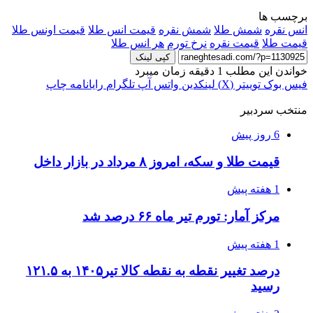
برچسب ها
انس نقره
شمش طلا
شمش نقره
قیمت انس طلا
قیمت اونس طلا
قیمت طلا
قیمت نقره
نرخ تورم
هر انس طلا
کپی لینک
خواندن این مطلب 1 دقیقه زمان میبرد
فیس بوک
توییتر (X)
لینکدین
واتس آپ
تلگرام
رایانامه
چاپ
منتخب سردبیر
6 روز پیش
قیمت طلا و سکه، امروز ۸ مرداد در بازار داخل
1 هفته پیش
مرکز آمار: تورم تیر ماه ۶۶ درصد شد
1 هفته پیش
درصد تغییر نقطه به نقطه کالا تیر۱۴۰۵ به ۱۲۱.۵
رسید