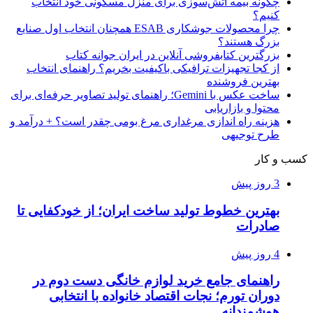
چگونه بیمه آتش‌سوزی برای منزل مسکونی خود انتخاب
کنیم؟
چرا محصولات جوشکاری ESAB همچنان انتخاب اول صنایع
بزرگ هستند؟
بزرگترین کتابفروشی آنلاین در ایران جوانه کتاب
از کجا تجهیزات ترافیکی باکیفیت بخریم؟ راهنمای انتخاب
بهترین فروشنده
ساخت عکس با Gemini؛ راهنمای تولید تصاویر حرفه‌ای برای
محتوا و بازاریابی
هزینه راه اندازی مرغداری مرغ بومی چقدر است؟ + درآمد و
طرح توجیهی
کسب و کار
3 روز پیش
بهترین خطوط تولید ساخت ایران؛ از خودکفایی تا
صادرات
4 روز پیش
راهنمای جامع خرید لوازم خانگی دست دوم در
دوران تورم؛ نجات اقتصاد خانواده با انتخابی
هوشمندانه