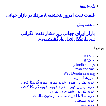
6 روز پیش
قیمت نفت امروز پنجشنبه ۸ مرداد در بازار جهانی
2 هفته پیش
بازار اوراق جهانی زیر فشار نفت؛ نگرانی
سرمایه‌گذاران از بازگشت تورم
پیوندها
BASIS
BASIS
buy imdb ratings
man and van
Web Design near me
آموزشگاه رسانه
خرید بهترین قهوه | خرید قهوه | قهوه گرنیکا کافی
خرید بهترین قهوه | خرید قهوه | قهوه گرنیکا کافی
خرید تلوزیون شهری در تهران
خرید طلا با اجرت مناسب و بدون مالیات
خرید قسطی
خرید مس