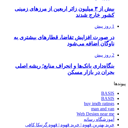
بیش از ۳ میلیون زائر اربعین از مرزهای زمینی
کشور خارج شدند
1 روز پیش
در صورت افزایش تقاضا، قطارهای بیشتری به
ناوگان اضافه می‌شود
2 روز پیش
بنگاه‌داری بانک‌ها و انحراف منابع؛ ریشه اصلی
بحران در بازار مسکن
پیوندها
BASIS
BASIS
buy imdb ratings
man and van
Web Design near me
آموزشگاه رسانه
خرید بهترین قهوه | خرید قهوه | قهوه گرنیکا کافی