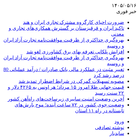
۱۴۰۵/۰۵/۱۶
خبر فوری
ضرورت احیای کارگروه مشترک تجاری ایران و هند
تاکید ایران و قرقیزستان بر گسترش همکاری‌های تجاری و
معدنی
بهره‌گیری حداکثری از ظرفیت موافقت‌نامه تجارت آزاد ایران
و روسیه
افزایش پلکانی تعرفه بهای برق کشاورزی لغو شد
بهره‌گیری حداکثری از ظرفیت موافقت‌نامه تجارت آزاد ایران
و روسیه
تغییر مثبت در عملکرد مالی بانک صادرات / درآمد عملیاتی 80
درصد رشد کرد
مصوبه تسهیلات گمرکی در شرایط اضطرار تمدید شد
قیمت جهانی طلا امروز ۱۵ مرداد؛ هر اونس به ۴۲۶۵ دلار و
۲۲ سنت رسید
آخرین وضعیت امنیت سایبری زیرساخت‌های راه‌آهن کشور
وضعیت جوی کشور در ۷۲ ساعت آینده؛ موج بارش‌های
تابستانه در راه ۱۱ استان
ورود
نوشته تصادفی
سایدبار