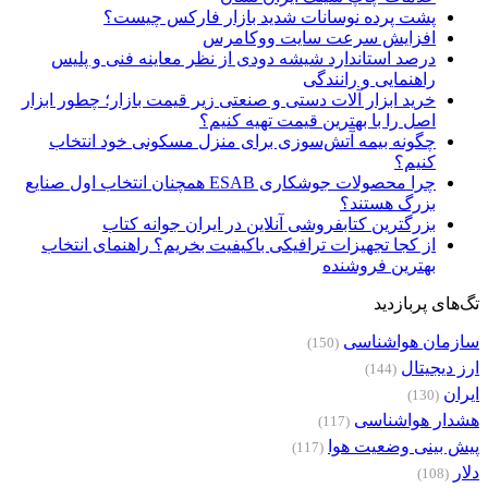
پشت پرده نوسانات شدید بازار فارکس چیست؟
افزایش سرعت سایت ووکامرس
درصد استاندارد شیشه دودی از نظر معاینه فنی و پلیس
راهنمایی و رانندگی
خرید ابزار آلات دستی و صنعتی زیر قیمت بازار؛ چطور ابزار
اصل را با بهترین قیمت تهیه کنیم؟
چگونه بیمه آتش‌سوزی برای منزل مسکونی خود انتخاب
کنیم؟
چرا محصولات جوشکاری ESAB همچنان انتخاب اول صنایع
بزرگ هستند؟
بزرگترین کتابفروشی آنلاین در ایران جوانه کتاب
از کجا تجهیزات ترافیکی باکیفیت بخریم؟ راهنمای انتخاب
بهترین فروشنده
تگ‌های پربازدید
سازمان هواشناسی
(150)
ارز دیجیتال
(144)
ایران
(130)
هشدار هواشناسی
(117)
پیش بینی وضعیت هوا
(117)
دلار
(108)