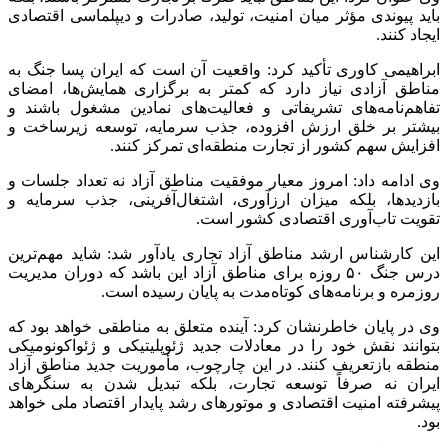
باید پیوندی مؤثر میان امنیت، تولید، صادرات و دیپلماسی اقتصادی
ایجاد کنند.
ابراهیمی کاوری تأکید کرد: واقعیت آن است که ایران پسا جنگ به
مناطق آزادی نیاز دارد که کمتر به برگزاری همایش‌ها، امضای
تفاهم‌نامه‌های تشریفاتی و فعالیت‌های نمادین مشغول باشند و
بیشتر بر خلق ارزش افزوده، جذب سرمایه، توسعه زیرساخت و
افزایش سهم کشور از تجارت منطقه‌ای تمرکز کنند.
وی ادامه داد: امروز معیار موفقیت مناطق آزاد نه تعداد جلسات و
بازدیدها، بلکه میزان ارزآوری، اشتغال‌آفرینی، جذب سرمایه و
تقویت تاب‌آوری اقتصادی کشور است.
این کارشناس ارشد مناطق آزاد تجاری یادآور شد: شاید مهم‌ترین
درس جنگ ۵۰ روزه برای مناطق آزاد این باشد که دوران مدیریت
روزمره و برنامه‌های کوتاه‌مدت به پایان رسیده است.
وی در پایان خاطرنشان کرد: آینده متعلق به مناطقی خواهد بود که
بتوانند نقش خود را در معادلات جدید ژئوپلیتیکی و ژئواکونومیکی
منطقه بازتعریف کنند. در این چارچوب، مأموریت جدید مناطق آزاد
ایران نه صرفاً توسعه تجارت، بلکه تبدیل شدن به سنگرهای
پیشرفته امنیت اقتصادی و موتورهای رشد پایدار اقتصاد ملی خواهد
بود.