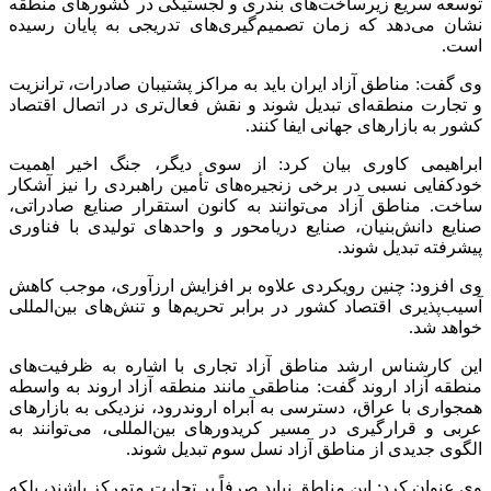
توسعه سریع زیرساخت‌های بندری و لجستیکی در کشورهای منطقه
نشان می‌دهد که زمان تصمیم‌گیری‌های تدریجی به پایان رسیده
است.
وی گفت: مناطق آزاد ایران باید به مراکز پشتیبان صادرات، ترانزیت
و تجارت منطقه‌ای تبدیل شوند و نقش فعال‌تری در اتصال اقتصاد
کشور به بازارهای جهانی ایفا کنند.
ابراهیمی کاوری بیان کرد: از سوی دیگر، جنگ اخیر اهمیت
خودکفایی نسبی در برخی زنجیره‌های تأمین راهبردی را نیز آشکار
ساخت. مناطق آزاد می‌توانند به کانون استقرار صنایع صادراتی،
صنایع دانش‌بنیان، صنایع دریامحور و واحدهای تولیدی با فناوری
پیشرفته تبدیل شوند.
وی افزود: چنین رویکردی علاوه بر افزایش ارزآوری، موجب کاهش
آسیب‌پذیری اقتصاد کشور در برابر تحریم‌ها و تنش‌های بین‌المللی
خواهد شد.
این کارشناس ارشد مناطق آزاد تجاری با اشاره به ظرفیت‌های
منطقه آزاد اروند گفت: مناطقی مانند منطقه آزاد اروند به واسطه
همجواری با عراق، دسترسی به آبراه اروندرود، نزدیکی به بازارهای
عربی و قرارگیری در مسیر کریدورهای بین‌المللی، می‌توانند به
الگوی جدیدی از مناطق آزاد نسل سوم تبدیل شوند.
وی عنوان کرد: این مناطق نباید صرفاً بر تجارت متمرکز باشند، بلکه