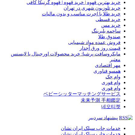
خرید بهترین قهوه | خرید قهوه | قهوه گرنیکا کافی
خرید تلوزیون شهری در تهران
خرید طلا با اجرت مناسب و بدون مالیات
خرید قسطی
خرید مس
ساچمه بلبرینگ
صندوق طلا
فروش عمده مواد شیمیایی
قیمت روز ورق آجدار
مایکروسافت پرشیا: خرید محصولات اورجینال با لایسنس
معتبر
مهر اقتصادی
همسو فناوری
وام چک
وام فوری
وام فوری
ベビーシッターマッチングサービス
未来予測 手相鑑定
네오티켓
پیشنهاد سردبیر
خدمات چاپ سیلک ایران نشان
خدمات چاپ سیلک ایران نشان