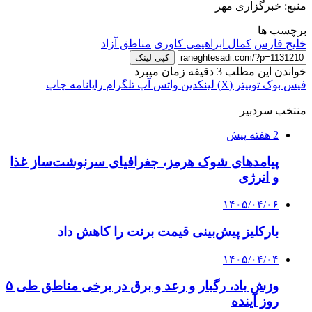
منبع: خبرگزاری مهر
برچسب ها
خلیج فارس
کمال ابراهیمی کاوری
مناطق آزاد
کپی لینک
خواندن این مطلب 3 دقیقه زمان میبرد
فیس بوک
توییتر (X)
لینکدین
واتس آپ
تلگرام
رایانامه
چاپ
منتخب سردبیر
2 هفته پیش
پیامدهای شوک هرمز، جغرافیای سرنوشت‌ساز غذا
و انرژی
۱۴۰۵/۰۴/۰۶
بارکلیز پیش‌بینی قیمت برنت را کاهش داد
۱۴۰۵/۰۴/۰۴
وزش باد، رگبار و رعد و برق در برخی مناطق طی ۵
روز آینده