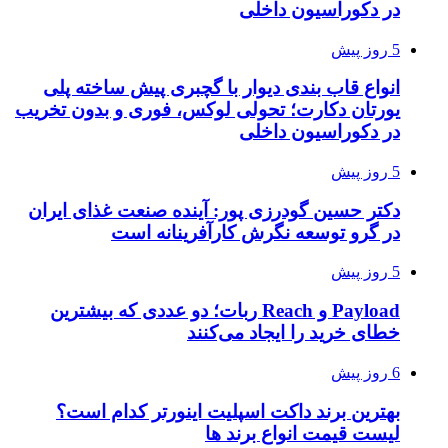
در دکوراسیون داخلی
5 روز پیش
انواع قاب بندی دیوار با گچبری پیش ساخته پلی
یورتان دکارت؛ تحولی لوکس، فوری و بدون تخریب
در دکوراسیون داخلی
5 روز پیش
دکتر حسین گودرزی پور: آینده صنعت غذای ایران
در گرو توسعه نگرش کارآفرینانه است
5 روز پیش
Payload و Reach ربات؛ دو عددی که بیشترین
خطای خرید را ایجاد می‌کنند
6 روز پیش
بهترین برند داکت اسپلیت اینورتر کدام است؟
لیست قیمت انواع برند ها