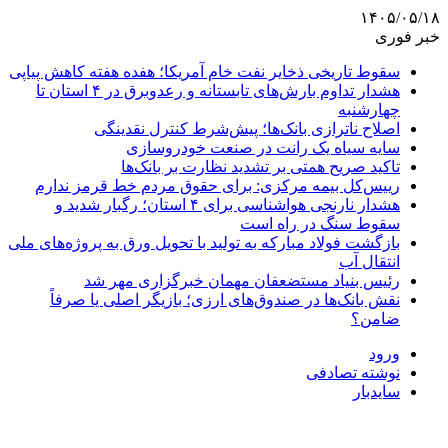
۱۴۰۵/۰۵/۱۸
خبر فوری
سقوط تاریخی ذخایر نفت خام آمریکا؛ هفده هفته کاهش پیاپی
هشدار تداوم بارش‌های تابستانه و رعدوبرق در ۴ استان تا
چهارشنبه
اصلاح ناترازی بانک‌ها؛ پیش‌شرط کنترل نقدینگی
سایه سیاه یک رانت در صنعت خودروسازی
تاکید صریح همتی بر تشدید نظارت بر بانک‌ها
رییس‌کل بیمه مرکزی: برای حقوق مردم خط قرمز ندارم
هشدار نارنجی هواشناسی برای ۴ استان؛ رگبار شدید و
سقوط سنگ در راه است
بازگشت فولاد مبارکه به تولید با تحویل ورق به پروژه‌های ملی
انتقال آب
رئیس بنیاد مستضعفان مهمان خبرگزاری مهر شد
نقش بانک‌ها در صندوق‌های ارزی؛ بازیگر اصلی یا صرفاً
ضامن؟
ورود
نوشته تصادفی
سایدبار