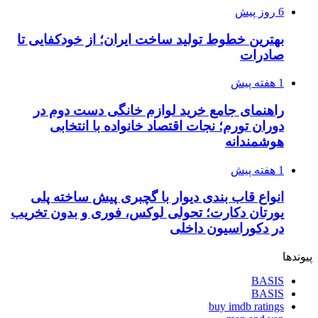
6 روز پیش
بهترین خطوط تولید ساخت ایران؛ از خودکفایی تا
صادرات
1 هفته پیش
راهنمای جامع خرید لوازم خانگی دست دوم در
دوران تورم؛ نجات اقتصاد خانواده با انتخابی
هوشمندانه
1 هفته پیش
انواع قاب بندی دیوار با گچبری پیش ساخته پلی
یورتان دکارت؛ تحولی لوکس، فوری و بدون تخریب
در دکوراسیون داخلی
پیوندها
BASIS
BASIS
buy imdb ratings