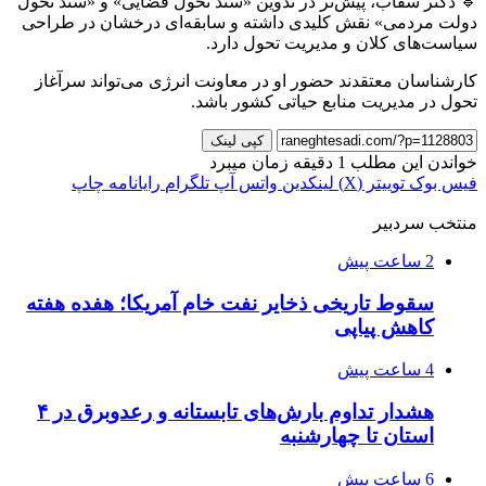
🔹 دکتر سقاب، پیش‌تر در تدوین «سند تحول قضایی» و «سند تحول
دولت مردمی» نقش کلیدی داشته و سابقه‌ای درخشان در طراحی
سیاست‌های کلان و مدیریت تحول دارد.
کارشناسان معتقدند حضور او در معاونت انرژی می‌تواند سرآغاز
تحول در مدیریت منابع حیاتی کشور باشد.
کپی لینک
خواندن این مطلب 1 دقیقه زمان میبرد
فیس بوک
توییتر (X)
لینکدین
واتس آپ
تلگرام
رایانامه
چاپ
منتخب سردبیر
2 ساعت پیش
سقوط تاریخی ذخایر نفت خام آمریکا؛ هفده هفته
کاهش پیاپی
4 ساعت پیش
هشدار تداوم بارش‌های تابستانه و رعدوبرق در ۴
استان تا چهارشنبه
6 ساعت پیش