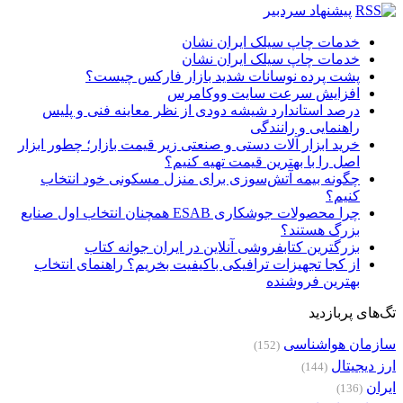
پیشنهاد سردبیر
خدمات چاپ سیلک ایران نشان
خدمات چاپ سیلک ایران نشان
پشت پرده نوسانات شدید بازار فارکس چیست؟
افزایش سرعت سایت ووکامرس
درصد استاندارد شیشه دودی از نظر معاینه فنی و پلیس
راهنمایی و رانندگی
خرید ابزار آلات دستی و صنعتی زیر قیمت بازار؛ چطور ابزار
اصل را با بهترین قیمت تهیه کنیم؟
چگونه بیمه آتش‌سوزی برای منزل مسکونی خود انتخاب
کنیم؟
چرا محصولات جوشکاری ESAB همچنان انتخاب اول صنایع
بزرگ هستند؟
بزرگترین کتابفروشی آنلاین در ایران جوانه کتاب
از کجا تجهیزات ترافیکی باکیفیت بخریم؟ راهنمای انتخاب
بهترین فروشنده
تگ‌های پربازدید
سازمان هواشناسی
(152)
ارز دیجیتال
(144)
ایران
(136)