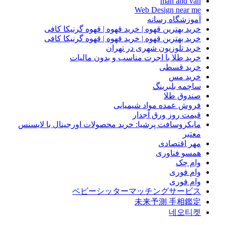
man and van
Web Design near me
آموزشگاه رسانه
خرید بهترین قهوه | خرید قهوه | قهوه گرنیکا کافی
خرید بهترین قهوه | خرید قهوه | قهوه گرنیکا کافی
خرید تلوزیون شهری در تهران
خرید طلا با اجرت مناسب و بدون مالیات
خرید قسطی
خرید مس
ساچمه بلبرینگ
صندوق طلا
فروش عمده مواد شیمیایی
قیمت روز ورق آجدار
مایکروسافت پرشیا: خرید محصولات اورجینال با لایسنس
معتبر
مهر اقتصادی
همسو فناوری
وام چک
وام فوری
وام فوری
ベビーシッターマッチングサービス
未来予測 手相鑑定
네오티켓