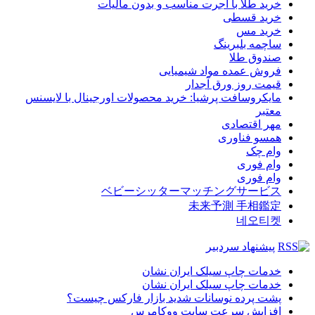
خرید طلا با اجرت مناسب و بدون مالیات
خرید قسطی
خرید مس
ساچمه بلبرینگ
صندوق طلا
فروش عمده مواد شیمیایی
قیمت روز ورق آجدار
مایکروسافت پرشیا: خرید محصولات اورجینال با لایسنس
معتبر
مهر اقتصادی
همسو فناوری
وام چک
وام فوری
وام فوری
ベビーシッターマッチングサービス
未来予測 手相鑑定
네오티켓
پیشنهاد سردبیر
خدمات چاپ سیلک ایران نشان
خدمات چاپ سیلک ایران نشان
پشت پرده نوسانات شدید بازار فارکس چیست؟
افزایش سرعت سایت ووکامرس