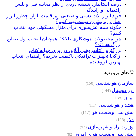
درصد استاندارد شیشه دودی از نظر معاینه فنی و پلیس
راهنمایی و رانندگی
خرید ابزار آلات دستی و صنعتی زیر قیمت بازار؛ چطور ابزار
اصل را با بهترین قیمت تهیه کنیم؟
چگونه بیمه آتش‌سوزی برای منزل مسکونی خود انتخاب
کنیم؟
چرا محصولات جوشکاری ESAB همچنان انتخاب اول صنایع
بزرگ هستند؟
بزرگترین کتابفروشی آنلاین در ایران جوانه کتاب
از کجا تجهیزات ترافیکی باکیفیت بخریم؟ راهنمای انتخاب
بهترین فروشنده
تگ‌های پربازدید
سازمان هواشناسی
(150)
ارز دیجیتال
(144)
ایران
(135)
هشدار هواشناسی
(117)
پیش بینی وضعیت هوا
(117)
دلار
(108)
وزارت راه و شهرسازی
(97)
پیش بینی وضعیت هوای امروز
(92)