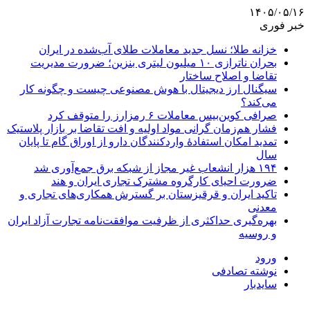
۱۴۰۵/۰۵/۱۶
خبر فوری
خزانه طلا؛ نسل جدید معاملات طلای آب‌شده در ایران
بحران ناترازی ۱۰ میلیون لیتری بنزین؛ ضرورت مدیریت
تقاضا و اصلاح ساختار
سیگنال ارز دیجیتال با هوش مصنوعی چیست و چگونه کار
می‌کند؟
صرافی کوین‌بیس معاملات ۶ رمزارز را متوقف کرد
فشار هم‌زمان گرانی مواد اولیه و افت تقاضا بر بازار پلاستیک
تمدید امکان استفادۀ واردکنندگان دارو از اوراق گام تا پایان
سال
۱۹۴ هزار انشعاب غیر مجاز از شبکه برق جمع‌آوری شد
ضرورت احیای کارگروه مشترک تجاری ایران و هند
تاکید ایران و قرقیزستان بر گسترش همکاری‌های تجاری و
معدنی
بهره‌گیری حداکثری از ظرفیت موافقت‌نامه تجارت آزاد ایران
و روسیه
ورود
نوشته تصادفی
سایدبار