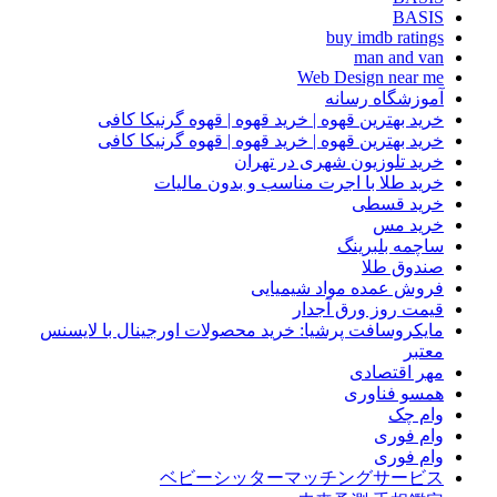
BASIS
buy imdb ratings
man and van
Web Design near me
آموزشگاه رسانه
خرید بهترین قهوه | خرید قهوه | قهوه گرنیکا کافی
خرید بهترین قهوه | خرید قهوه | قهوه گرنیکا کافی
خرید تلوزیون شهری در تهران
خرید طلا با اجرت مناسب و بدون مالیات
خرید قسطی
خرید مس
ساچمه بلبرینگ
صندوق طلا
فروش عمده مواد شیمیایی
قیمت روز ورق آجدار
مایکروسافت پرشیا: خرید محصولات اورجینال با لایسنس
معتبر
مهر اقتصادی
همسو فناوری
وام چک
وام فوری
وام فوری
ベビーシッターマッチングサービス