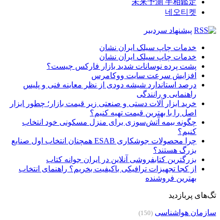
未来予測 手相鑑定
네오티켓
پیشنهاد سردبیر
خدمات چاپ سیلک ایران نشان
خدمات چاپ سیلک ایران نشان
پشت پرده نوسانات شدید بازار فارکس چیست؟
افزایش سرعت سایت ووکامرس
درصد استاندارد شیشه دودی از نظر معاینه فنی و پلیس
راهنمایی و رانندگی
خرید ابزار آلات دستی و صنعتی زیر قیمت بازار؛ چطور ابزار
اصل را با بهترین قیمت تهیه کنیم؟
چگونه بیمه آتش‌سوزی برای منزل مسکونی خود انتخاب
کنیم؟
چرا محصولات جوشکاری ESAB همچنان انتخاب اول صنایع
بزرگ هستند؟
بزرگترین کتابفروشی آنلاین در ایران جوانه کتاب
از کجا تجهیزات ترافیکی باکیفیت بخریم؟ راهنمای انتخاب
بهترین فروشنده
تگ‌های پربازدید
سازمان هواشناسی
(150)