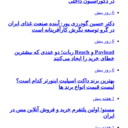
در دکوراسیون داخلی
6 روز پیش
دکتر حسین گودرزی پور: آینده صنعت غذای ایران
در گرو توسعه نگرش کارآفرینانه است
6 روز پیش
Payload و Reach ربات؛ دو عددی که بیشترین
خطای خرید را ایجاد می‌کنند
6 روز پیش
بهترین برند داکت اسپلیت اینورتر کدام است؟
لیست قیمت انواع برند ها
1 هفته پیش
مسنو؛ اولین پلتفرم خرید و فروش آنلاین مس در
ایران
1 هفته پیش