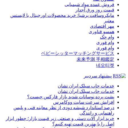
فروش عمده مواد شیمیایی
قیمت روز ورق آجدار
مایکروسافت پرشیا: خرید محصولات اورجینال با لایسنس
معتبر
مهر اقتصادی
همسو فناوری
وام چک
وام فوری
وام فوری
ベビーシッターマッチングサービス
未来予測 手相鑑定
네오티켓
پیشنهاد سردبیر
خدمات چاپ سیلک ایران نشان
خدمات چاپ سیلک ایران نشان
پشت پرده نوسانات شدید بازار فارکس چیست؟
افزایش سرعت سایت ووکامرس
درصد استاندارد شیشه دودی از نظر معاینه فنی و پلیس
راهنمایی و رانندگی
خرید ابزار آلات دستی و صنعتی زیر قیمت بازار؛ چطور ابزار
اصل را با بهترین قیمت تهیه کنیم؟