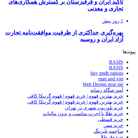
تاکید ایران و قرقیزستان بر گسترش همکاری‌های
تجاری و معدنی
1 روز پیش
بهره‌گیری حداکثری از ظرفیت موافقت‌نامه تجارت
آزاد ایران و روسیه
پیوندها
BASIS
BASIS
buy imdb ratings
man and van
Web Design near me
آموزشگاه رسانه
خرید بهترین قهوه | خرید قهوه | قهوه گرنیکا کافی
خرید بهترین قهوه | خرید قهوه | قهوه گرنیکا کافی
خرید تلوزیون شهری در تهران
خرید طلا با اجرت مناسب و بدون مالیات
خرید قسطی
خرید مس
ساچمه بلبرینگ
صندوق طلا