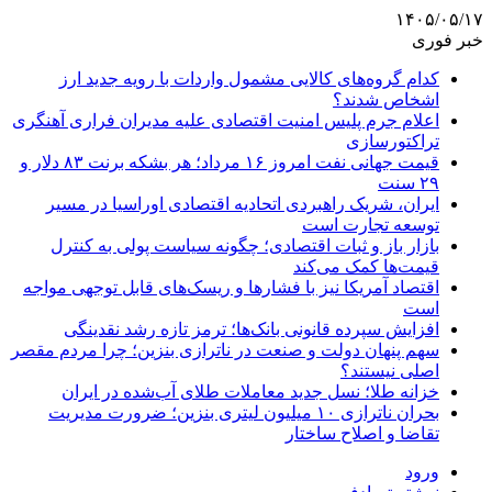
۱۴۰۵/۰۵/۱۷
خبر فوری
کدام گروه‌های کالایی مشمول واردات با رویه جدید ارز
اشخاص شدند؟
اعلام جرم پلیس امنیت اقتصادی علیه مدیران فراری آهنگری
تراکتورسازی
قیمت جهانی نفت امروز ۱۶ مرداد؛ هر بشکه برنت ۸۳ دلار و
۲۹ سنت
ایران، شریک راهبردی اتحادیه اقتصادی اوراسیا در مسیر
توسعه تجارت است
بازار باز و ثبات اقتصادی؛ چگونه سیاست پولی به کنترل
قیمت‌ها کمک می‌کند
اقتصاد آمریکا نیز با فشارها و ریسک‌های قابل توجهی مواجه
است
افزایش سپرده قانونی بانک‌ها؛ ترمز تازه رشد نقدینگی
سهم پنهان دولت و صنعت در ناترازی بنزین؛ چرا مردم مقصر
اصلی نیستند؟
خزانه طلا؛ نسل جدید معاملات طلای آب‌شده در ایران
بحران ناترازی ۱۰ میلیون لیتری بنزین؛ ضرورت مدیریت
تقاضا و اصلاح ساختار
ورود