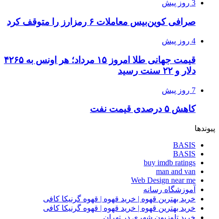
3 روز پیش
صرافی کوین‌بیس معاملات ۶ رمزارز را متوقف کرد
4 روز پیش
قیمت جهانی طلا امروز ۱۵ مرداد؛ هر اونس به ۴۲۶۵
دلار و ۲۲ سنت رسید
7 روز پیش
کاهش ۵ درصدی قیمت نفت
پیوندها
BASIS
BASIS
buy imdb ratings
man and van
Web Design near me
آموزشگاه رسانه
خرید بهترین قهوه | خرید قهوه | قهوه گرنیکا کافی
خرید بهترین قهوه | خرید قهوه | قهوه گرنیکا کافی
خرید تلوزیون شهری در تهران