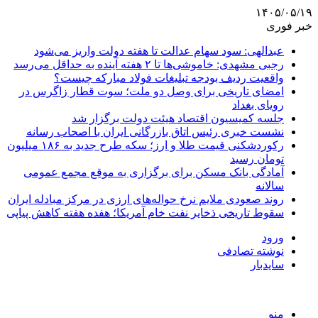
۱۴۰۵/۰۵/۱۹
خبر فوری
عبدالهی: سود سهام عدالت تا هفته دولت واریز می‌شود
رجبی مشهدی: خاموشی‌ها تا ۲ هفته آینده به حداقل می‌رسد
واقعیت ردیف بودجه تبلیغات فولاد مبارکه چیست؟
امضای تاریخی برای وصل دو ملت؛ سوت قطار زاگرس در
رویای بغداد
جلسه کمیسیون اقتصاد هیئت دولت برگزار شد
نشست خبری رئیس اتاق بازرگانی ایران با اصحاب رسانه
رکوردشکنی قیمت طلا و ارز؛ سکه طرح جدید به ۱۸۶ میلیون
تومان رسید
آمادگی بانک مسکن برای برگزاری به موقع مجمع عمومی
سالانه
روند صعودی ملایم نرخ حواله‌های ارزی در مرکز مبادله ایران
سقوط تاریخی ذخایر نفت خام آمریکا؛ هفده هفته کاهش پیاپی
ورود
نوشته تصادفی
سایدبار
منو