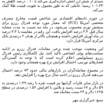
سبدی از شش ارز اصلی اندازه‌گیری می‌کند با ۰.۱۰ درصد کاهش به
۱۰۱.۳۳ رسید؛ عاملی که به طور معمول به تقویت قیمت طلا کمک
می‌کند.
در حوزه داده‌های اقتصادی نیز شاخص قیمت مخارج مصرف
شخصی آمریکا (PCE) که معیار مورد توجه فدرال رزرو برای
سنجش تورم محسوب می‌شود، در ماه مه نسبت به مدت مشابه
سال قبل ۳.۴ درصد افزایش یافت. این رقم در مقایسه با ۳.۳ درصد
در ماه آوریل افزایش داشته و همچنان بالاتر از هدف ۲ درصدی بانک
مرکزی آمریکا قرار دارد.
این وضعیت موجب شده برخی مقامات فدرال رزرو بر ادامه
سیاست‌های پولی انقباضی تأکید کنند. نیل کاشکاری رئیس فدرال
رزرو مینیاپولیس اعلام کرده است که با توجه به گستردگی
فشارهای تورمی، احتمال افزایش نرخ بهره همچنان وجود دارد.
در مجموع معامله‌گران در بازارهای مالی حدود ۷۳ درصد احتمال
می‌دهند فدرال رزرو در ادامه سال نرخ بهره را افزایش دهد.
در بازار سایر فلزات گرانبها نیز قیمت نقره با رشد ۱.۴۹ درصدی به
۵۹ دلار و ۶۷ سنت رسید و پلاتین با افزایش ۱.۵۲ درصدی در سطح
۱۶۲۵ دلار و ۲۴ سنت معامله شد.
منبع: خبرگزاری مهر