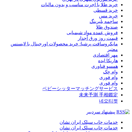
خرید طلا با اجرت مناسب و بدون مالیات
خرید قسطی
خرید مس
ساچمه بلبرینگ
صندوق طلا
فروش عمده مواد شیمیایی
قیمت روز ورق آجدار
مایکروسافت پرشیا: خرید محصولات اورجینال با لایسنس
معتبر
مهر اقتصادی
هاریکا ایده
همسو فناوری
وام چک
وام فوری
وام فوری
ベビーシッターマッチングサービス
未来予測 手相鑑定
네오티켓
پیشنهاد سردبیر
خدمات چاپ سیلک ایران نشان
خدمات چاپ سیلک ایران نشان