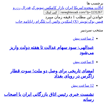
برچسب ها
ایالات متحده امریکا
ایران
بازار کامکس نیویورک
فدرال رزرو
کپی لینک
خواندن این مطلب 1 دقیقه زمان میبرد
فیس بوک
توییتر (X)
لینکدین
واتس آپ
تلگرام
رایانامه
چاپ
منتخب سردبیر
2 ساعت پیش
عبدالهی: سود سهام عدالت تا هفته دولت واریز
می‌شود
8 ساعت پیش
امضای تاریخی برای وصل دو ملت؛ سوت قطار
زاگرس در رویای بغداد
12 ساعت پیش
نشست خبری رئیس اتاق بازرگانی ایران با اصحاب
رسانه