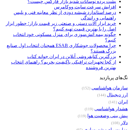
پشت پرده نوسانات شدید بازار فارکس چیست؟
افزایش سرعت سایت ووکامرس
درصد استاندارد شیشه دودی از نظر معاینه فنی و پلیس
راهنمایی و رانندگی
خرید ابزار آلات دستی و صنعتی زیر قیمت بازار؛ چطور ابزار
اصل را با بهترین قیمت تهیه کنیم؟
چگونه بیمه آتش‌سوزی برای منزل مسکونی خود انتخاب
کنیم؟
چرا محصولات جوشکاری ESAB همچنان انتخاب اول صنایع
بزرگ هستند؟
بزرگترین کتابفروشی آنلاین در ایران جوانه کتاب
از کجا تجهیزات ترافیکی باکیفیت بخریم؟ راهنمای انتخاب
بهترین فروشنده
تگ‌های پربازدید
سازمان هواشناسی
(152)
ارز دیجیتال
(144)
ایران
(141)
هشدار هواشناسی
(119)
پیش بینی وضعیت هوا
(119)
دلار
(108)
وزارت راه و شهرسازی