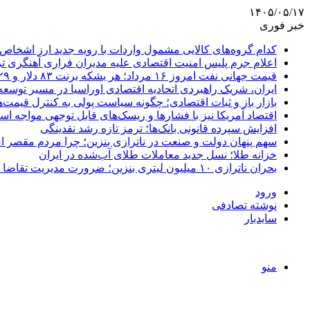
۱۴۰۵/۰۵/۱۷
خبر فوری
کدام گروه‌های کالایی مشمول واردات با رویه جدید ارز اشخاص
اعلام جرم پلیس امنیت اقتصادی علیه مدیران فراری آهنگری ت
قیمت جهانی نفت امروز ۱۶ مرداد؛ هر بشکه برنت ۸۳ دلار و ۲۹ سنت
ایران، شریک راهبردی اتحادیه اقتصادی اوراسیا در مسیر توسع
بازار باز و ثبات اقتصادی؛ چگونه سیاست پولی به کنترل قیمت‌ه
اقتصاد آمریکا نیز با فشارها و ریسک‌های قابل توجهی مواجه ا
افزایش سپرده قانونی بانک‌ها؛ ترمز تازه رشد نقدینگی
سهم پنهان دولت و صنعت در ناترازی بنزین؛ چرا مردم مقصر ا
خزانه طلا؛ نسل جدید معاملات طلای آب‌شده در ایران
بحران ناترازی ۱۰ میلیون لیتری بنزین؛ ضرورت مدیریت تقاضا و اصلاح ساختار
ورود
نوشته تصادفی
سایدبار
منو