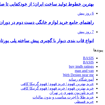
بهترین خطوط تولید ساخت ایران؛ از خودکفایی تا صا
6 روز پیش
راهنمای جامع خرید لوازم خانگی دست دوم در دوران ت
7 روز پیش
انواع قاب بندی دیوار با گچبری پیش ساخته پلی یور
پیوندها
BASIS
BASIS
buy imdb ratings
man and van
Web Design near me
آموزشگاه رسانه
خرید بهترین قهوه | خرید قهوه | قهوه گرنیکا کافی
خرید بهترین قهوه | خرید قهوه | قهوه گرنیکا کافی
خرید تلوزیون شهری در تهران
خرید طلا با اجرت مناسب و بدون مالیات
خرید قسطی