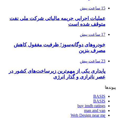
15 ساعت پیش
عملیات اجرایی جریمه مالیاتی شرکت ملی نفت
متوقف شده است
17 ساعت پیش
خودروهای دوگانه‌سوز؛ ظرفیت مغفول کاهش
مصرف بنزین
23 ساعت پیش
پایداری یکی از مهم‌ترین زیرساخت‌های کشور در
عصر ناترازی و گذار انرژی
پیوندها
BASIS
BASIS
buy imdb ratings
man and van
Web Design near me