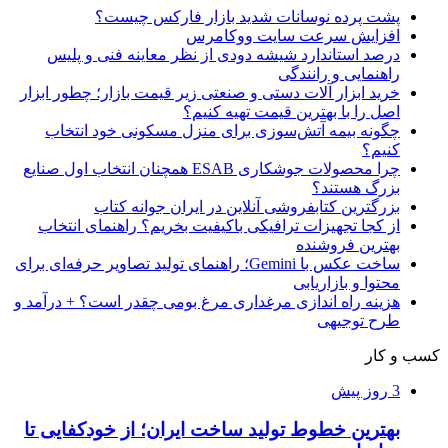
پشت پرده نوسانات شدید بازار فارکس چیست؟
افزایش سرعت سایت ووکامرس
درصد استاندارد شیشه دودی از نظر معاینه فنی و پلیس
راهنمایی و رانندگی
خرید ابزار آلات دستی و صنعتی زیر قیمت بازار؛ چطور ابزار
اصل را با بهترین قیمت تهیه کنیم؟
چگونه بیمه آتش‌سوزی برای منزل مسکونی خود انتخاب
کنیم؟
چرا محصولات جوشکاری ESAB همچنان انتخاب اول صنایع
بزرگ هستند؟
بزرگترین کتابفروشی آنلاین در ایران جوانه کتاب
از کجا تجهیزات ترافیکی باکیفیت بخریم؟ راهنمای انتخاب
بهترین فروشنده
ساخت عکس با Gemini؛ راهنمای تولید تصاویر حرفه‌ای برای
محتوا و بازاریابی
هزینه راه اندازی مرغداری مرغ بومی چقدر است؟ + درآمد و
طرح توجیهی
کسب و کار
3 روز پیش
بهترین خطوط تولید ساخت ایران؛ از خودکفایی تا