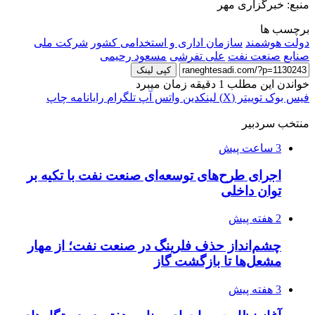
منبع: خبرگزاری مهر
برچسب ها
دولت هوشمند
سازمان اداری و استخدامی کشور
شرکت ملی
صنایع
صنعت نفت
علی تفرشی
مسعود رحیمی
کپی لینک
خواندن این مطلب 1 دقیقه زمان میبرد
فیس بوک
توییتر (X)
لینکدین
واتس آپ
تلگرام
رایانامه
چاپ
منتخب سردبیر
3 ساعت پیش
اجرای طرح‌های توسعه‌ای صنعت نفت با تکیه بر
توان داخلی
2 هفته پیش
چشم‌انداز حذف فلرینگ در صنعت نفت؛ از مهار
مشعل‌ها تا بازگشت گاز
3 هفته پیش