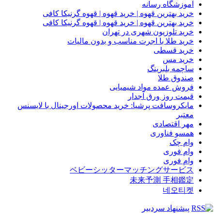
آموزشگاه رسانه
خرید بهترین قهوه | خرید قهوه | قهوه گرنیکا کافی
خرید بهترین قهوه | خرید قهوه | قهوه گرنیکا کافی
خرید تلوزیون شهری در تهران
خرید طلا با اجرت مناسب و بدون مالیات
خرید قسطی
خرید مس
ساچمه بلبرینگ
صندوق طلا
فروش عمده مواد شیمیایی
قیمت روز ورق آجدار
مایکروسافت پرشیا: خرید محصولات اورجینال با لایسنس
معتبر
مهر اقتصادی
همسو فناوری
وام چک
وام فوری
وام فوری
ベビーシッターマッチングサービス
未来予測 手相鑑定
네오티켓
پیشنهاد سردبیر