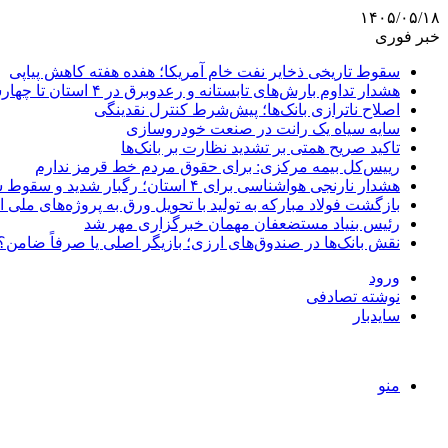
۱۴۰۵/۰۵/۱۸
خبر فوری
سقوط تاریخی ذخایر نفت خام آمریکا؛ هفده هفته کاهش پیاپی
هشدار تداوم بارش‌های تابستانه و رعدوبرق در ۴ استان تا چهارشنبه
اصلاح ناترازی بانک‌ها؛ پیش‌شرط کنترل نقدینگی
سایه سیاه یک رانت در صنعت خودروسازی
تاکید صریح همتی بر تشدید نظارت بر بانک‌ها
رییس‌کل بیمه مرکزی: برای حقوق مردم خط قرمز ندارم
هشدار نارنجی هواشناسی برای ۴ استان؛ رگبار شدید و سقوط سنگ در راه است
بازگشت فولاد مبارکه به تولید با تحویل ورق به پروژه‌های ملی ا
رئیس بنیاد مستضعفان مهمان خبرگزاری مهر شد
نقش بانک‌ها در صندوق‌های ارزی؛ بازیگر اصلی یا صرفاً ضامن؟
ورود
نوشته تصادفی
سایدبار
منو