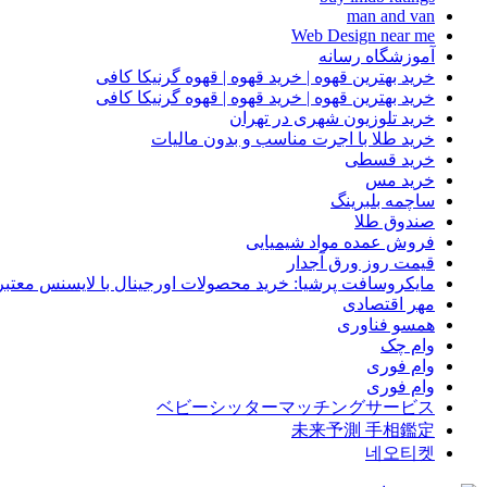
man and van
Web Design near me
آموزشگاه رسانه
خرید بهترین قهوه | خرید قهوه | قهوه گرنیکا کافی
خرید بهترین قهوه | خرید قهوه | قهوه گرنیکا کافی
خرید تلوزیون شهری در تهران
خرید طلا با اجرت مناسب و بدون مالیات
خرید قسطی
خرید مس
ساچمه بلبرینگ
صندوق طلا
فروش عمده مواد شیمیایی
قیمت روز ورق آجدار
مایکروسافت پرشیا: خرید محصولات اورجینال با لایسنس معتبر
مهر اقتصادی
همسو فناوری
وام چک
وام فوری
وام فوری
ベビーシッターマッチングサービス
未来予測 手相鑑定
네오티켓