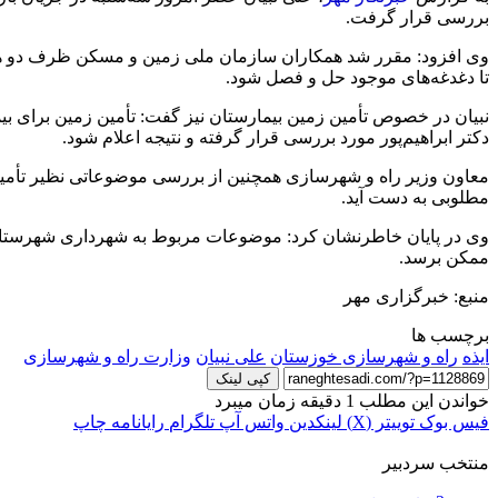
بررسی قرار گرفت.
وی افزود: مقرر شد همکاران سازمان ملی زمین و مسکن ظرف دو هفته 
تا دغدغه‌های موجود حل و فصل شود.
نبیان در خصوص تأمین زمین بیمارستان نیز گفت: تأمین زمین برای بی
دکتر ابراهیم‌پور مورد بررسی قرار گرفته و نتیجه اعلام شود.
معاون وزیر راه و شهرسازی همچنین از بررسی موضوعاتی نظیر تأمین ز
مطلوبی به دست آید.
وی در پایان خاطرنشان کرد: موضوعات مربوط به شهرداری شهرستان
ممکن برسد.
منبع: خبرگزاری مهر
برچسب ها
ایذه
راه و شهرسازی خوزستان
علی نبیان
وزارت راه و شهرسازی
کپی لینک
خواندن این مطلب 1 دقیقه زمان میبرد
فیس بوک
توییتر (X)
لینکدین
واتس آپ
تلگرام
رایانامه
چاپ
منتخب سردبیر