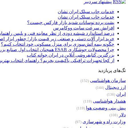
پیشنهاد سردبیر
خدمات چاپ سیلک ایران نشان
خدمات چاپ سیلک ایران نشان
پشت پرده نوسانات شدید بازار فارکس چیست؟
افزایش سرعت سایت ووکامرس
درصد استاندارد شیشه دودی از نظر معاینه فنی و پلیس راهنمای
خرید ابزار آلات دستی و صنعتی زیر قیمت بازار؛ چطور ابزار اصل
چگونه بیمه آتش‌سوزی برای منزل مسکونی خود انتخاب کنیم؟
چرا محصولات جوشکاری ESAB همچنان انتخاب اول صنایع بزرگ هستند؟
بزرگترین کتابفروشی آنلاین در ایران جوانه کتاب
از کجا تجهیزات ترافیکی باکیفیت بخریم؟ راهنمای انتخاب بهتری
تگ‌های پربازدید
سازمان هواشناسی
(152)
ارز دیجیتال
(144)
ایران
(136)
هشدار هواشناسی
(119)
پیش بینی وضعیت هوا
(119)
دلار
(108)
وزارت راه و شهرسازی
(97)