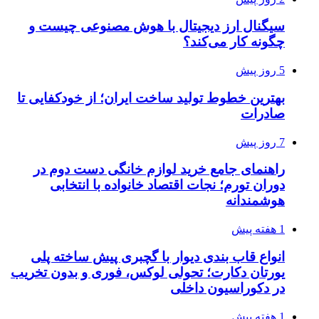
سیگنال ارز دیجیتال با هوش مصنوعی چیست و
چگونه کار می‌کند؟
5 روز پیش
بهترین خطوط تولید ساخت ایران؛ از خودکفایی تا
صادرات
7 روز پیش
راهنمای جامع خرید لوازم خانگی دست دوم در
دوران تورم؛ نجات اقتصاد خانواده با انتخابی
هوشمندانه
1 هفته پیش
انواع قاب بندی دیوار با گچبری پیش ساخته پلی
یورتان دکارت؛ تحولی لوکس، فوری و بدون تخریب
در دکوراسیون داخلی
1 هفته پیش