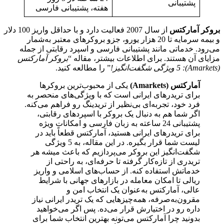
پشتیبانی
هفته، پشتیبانی فارسی
بروکر آمارکتس
از سال 2007 فعالیت دارد و با حداقل واریز 100 دلار
و بیمه سرمایه تا 20 هزار یورو، جزو بروکرهای معتبر به‌شمار
می‌رود. خدماتی مانند پشتیبانی فارسی و اسپرد رقابتی از جمله
مزایای آن هستند. برای اطلاعات بیشتر، مقاله “
بروکر آمارکتس
(Amarkets): 5 ویژگی شگفت‌انگیز!
” را مطالعه کنید.
آمارکتس (Amarkets)
یکی از محبوب‌ترین بروکرها
برای تریدرهای ایرانی است که با ویژگی‌های منحصر به
فرد خود، تجربه‌ای بی‌نظیر از تریدینگ رو فراهم می‌کنه.
اگر شما هم به دنبال یک بروکر با اسپردهای رقابتی،
پشتیبانی 24 ساعته به زبان فارسی و امکانات ویژه
برای تریدرهای ایرانی هستید، آمارکتس قطعاً باید در
لیست شما قرار بگیره. در این مقاله، به 5 ویژگی
شگفت‌انگیز این بروکر می‌پردازیم که باعث میشه هر
تریدری از تازه‌کار گرفته تا حرفه‌ای، به راحتی از
خدماتش استفاده کنه. از حساب‌های اسلامی و واریز
ریالی تا امکان معامله در بازارهای جهانی با شرایط
عالی، آمارکتس به‌عنوان یک انتخاب امن و
مقرون‌به‌صرفه، همه‌چیزهایی که یک تریدر ایرانی نیاز
داره رو در اختیارش قرار می‌ده. پس اگر می‌خواهید
بدونید چرا آمارکتس می‌تونه بهترین انتخاب شما برای