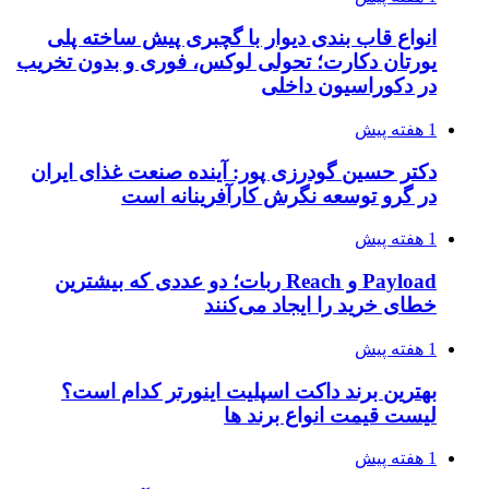
انواع قاب بندی دیوار با گچبری پیش ساخته پلی
یورتان دکارت؛ تحولی لوکس، فوری و بدون تخریب
در دکوراسیون داخلی
1 هفته پیش
دکتر حسین گودرزی پور: آینده صنعت غذای ایران
در گرو توسعه نگرش کارآفرینانه است
1 هفته پیش
Payload و Reach ربات؛ دو عددی که بیشترین
خطای خرید را ایجاد می‌کنند
1 هفته پیش
بهترین برند داکت اسپلیت اینورتر کدام است؟
لیست قیمت انواع برند ها
1 هفته پیش