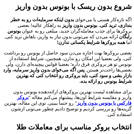
شروع بدون ریسک با بونوس بدون واریز
اگه تازه‌کار هستی یا می‌خوای
بدون اینکه سرمایه‌ات رو به خطر
بندازی، ترید کنی
،
بونوس بدون واریز
یه راهکار عالیه! بعضی
بروکرها برای جذب معامله‌گران جدید، مبلغی رو به عنوان
بونوس
رایگان
ارائه می‌دن که می‌تونی بدون نیاز به واریز، باهاش ترید کنی.
اما
همه بروکرها شرایط یکسانی ندارن!
بعضی بروکرها بهت اجازه می‌دن سود حاصل از بونوس رو برداشت
کنی، ولی بعضیا این امکان رو ندارن. همچنین، شرایط استفاده از
بونوس تو هر بروکری فرق داره؛ بعضیا قوانین پیچیده‌ای دارن، ولی
بعضی‌ها راحت‌تر هستن.
پس اگه می‌خوای بدون واریز سرمایه، وارد
بازار بشی و سود کنی، باید بروکری رو انتخاب کنی که بهترین
شرایط بونوس رو ارائه بده.
برای مشاهده لیست بهترین بروکرهای ارائه‌دهنده بونوس بدون
واریز و مقایسه شرایط اون‌ها، پیشنهاد می‌کنم مقاله “
بروکر
فارکس با بونوس بدون واریز
” رو حتماً ببینی. توی این مقاله، بهترین
گزینه‌ها رو بررسی کردیم و توضیح دادیم چطور می‌تونی ازشون
استفاده کنی.
انتخاب بروکر مناسب برای معاملات طلا