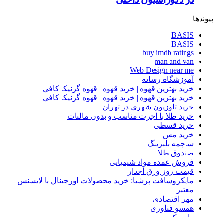
پیوندها
BASIS
BASIS
buy imdb ratings
man and van
Web Design near me
آموزشگاه رسانه
خرید بهترین قهوه | خرید قهوه | قهوه گرنیکا کافی
خرید بهترین قهوه | خرید قهوه | قهوه گرنیکا کافی
خرید تلوزیون شهری در تهران
خرید طلا با اجرت مناسب و بدون مالیات
خرید قسطی
خرید مس
ساچمه بلبرینگ
صندوق طلا
فروش عمده مواد شیمیایی
قیمت روز ورق آجدار
مایکروسافت پرشیا: خرید محصولات اورجینال با لایسنس
معتبر
مهر اقتصادی
همسو فناوری