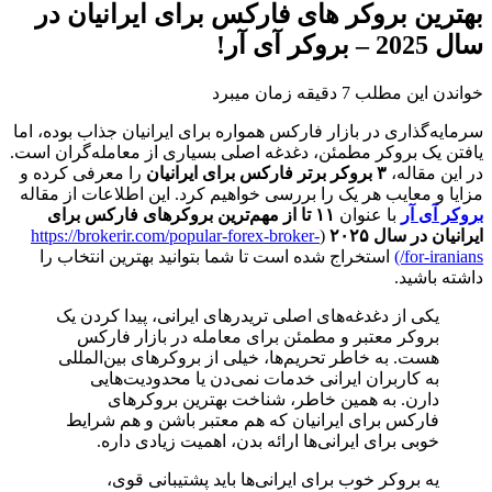
بهترین بروکر های فارکس برای ایرانیان در
سال 2025 – بروکر آی آر!
خواندن این مطلب 7 دقیقه زمان میبرد
سرمایه‌گذاری در بازار فارکس همواره برای ایرانیان جذاب بوده، اما
یافتن یک بروکر مطمئن، دغدغه اصلی بسیاری از معامله‌گران است.
در این مقاله،
۳ بروکر برتر فارکس برای ایرانیان
را معرفی کرده و
مزایا و معایب هر یک را بررسی خواهیم کرد. این اطلاعات از مقاله
بروکر آی آر
با عنوان
۱۱ تا از مهم‌ترین بروکرهای فارکس برای
ایرانیان در سال ۲۰۲۵
(
https://brokerir.com/popular-forex-broker-
for-iranians/)
استخراج شده است تا شما بتوانید بهترین انتخاب را
داشته باشید.
یکی از دغدغه‌های اصلی تریدرهای ایرانی، پیدا کردن یک
بروکر معتبر و مطمئن برای معامله در بازار فارکس
هست. به خاطر تحریم‌ها، خیلی از بروکرهای بین‌المللی
به کاربران ایرانی خدمات نمی‌دن یا محدودیت‌هایی
دارن. به همین خاطر، شناخت بهترین بروکرهای
فارکس برای ایرانیان که هم معتبر باشن و هم شرایط
خوبی برای ایرانی‌ها ارائه بدن، اهمیت زیادی داره.
یه بروکر خوب برای ایرانی‌ها باید پشتیبانی قوی،