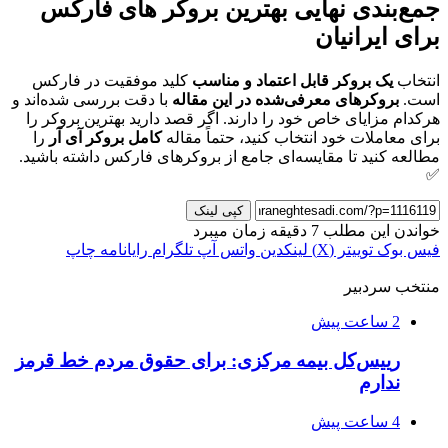
جمع‌بندی نهایی
بهترین
بروکر
های
فارکس
برای
ایرانیان
انتخاب
یک
بروکر
قابل
اعتماد
و
مناسب
کلید موفقیت در فارکس
است.
بروکرهای
معرفی‌شده
در
این
مقاله
با دقت بررسی شده‌اند و
هرکدام مزایای خاص خود را دارند. اگر قصد دارید بهترین بروکر را
برای معاملات خود انتخاب کنید، حتماً مقاله
کامل
بروکر
آی
آر
را
مطالعه کنید تا مقایسه‌ای جامع از بروکرهای فارکس داشته باشید.
✅
کپی لینک
خواندن این مطلب 7 دقیقه زمان میبرد
فیس بوک
توییتر (X)
لینکدین
واتس آپ
تلگرام
رایانامه
چاپ
منتخب سردبیر
2 ساعت پیش
رییس‌کل بیمه مرکزی: برای حقوق مردم خط قرمز
ندارم
4 ساعت پیش