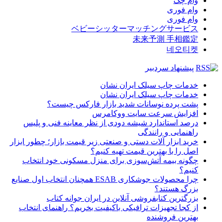
وام چک
وام فوری
وام فوری
ベビーシッターマッチングサービス
未来予測 手相鑑定
네오티켓
پیشنهاد سردبیر
خدمات چاپ سیلک ایران نشان
خدمات چاپ سیلک ایران نشان
پشت پرده نوسانات شدید بازار فارکس چیست؟
افزایش سرعت سایت ووکامرس
درصد استاندارد شیشه دودی از نظر معاینه فنی و پلیس
راهنمایی و رانندگی
خرید ابزار آلات دستی و صنعتی زیر قیمت بازار؛ چطور ابزار
اصل را با بهترین قیمت تهیه کنیم؟
چگونه بیمه آتش‌سوزی برای منزل مسکونی خود انتخاب
کنیم؟
چرا محصولات جوشکاری ESAB همچنان انتخاب اول صنایع
بزرگ هستند؟
بزرگترین کتابفروشی آنلاین در ایران جوانه کتاب
از کجا تجهیزات ترافیکی باکیفیت بخریم؟ راهنمای انتخاب
بهترین فروشنده