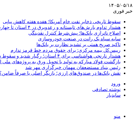
۱۴۰۵/۰۵/۱۸
خبر فوری
سقوط تاریخی ذخایر نفت خام آمریکا؛ هفده هفته کاهش پیاپی
هشدار تداوم بارش‌های تابستانه و رعدوبرق در ۴ استان تا چهارشنبه
اصلاح ناترازی بانک‌ها؛ پیش‌شرط کنترل نقدینگی
سایه سیاه یک رانت در صنعت خودروسازی
تاکید صریح همتی بر تشدید نظارت بر بانک‌ها
رییس‌کل بیمه مرکزی: برای حقوق مردم خط قرمز ندارم
هشدار نارنجی هواشناسی برای ۴ استان؛ رگبار شدید و سقوط سنگ در راه است
بازگشت فولاد مبارکه به تولید با تحویل ورق به پروژه‌های ملی ا
رئیس بنیاد مستضعفان مهمان خبرگزاری مهر شد
نقش بانک‌ها در صندوق‌های ارزی؛ بازیگر اصلی یا صرفاً ضامن؟
ورود
نوشته تصادفی
سایدبار
منو