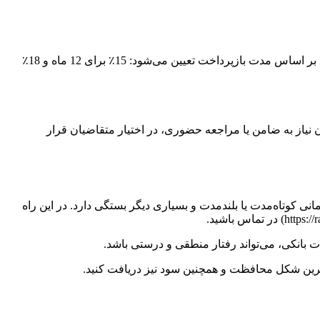
بانک ملت نیز در طرح شارپ کارت، وامی تا سقف 200 میلیون تومان با نرخ سود 15 تا 18٪ و بازپرداخت 12 تا 36 ماهه ارائه می‌دهد. نرخ سود بر اساس مدت بازپرداخت تعیین می‌شود: 15٪ برای 12 ماه و 18٪
لیکیشن موبایل، وام‌های فوری تا 50 میلیون تومان دریافت کنید. این وام‌ها با بازپرداخت‌هایی بین 2 تا 12 ماه و بدون نیاز به ضامن یا مراجعه حضوری، در اختیار متقاضیان قرار
 کوتاه‌مدت یا بلندمدت و بسیاری دیگر بستگی دارد. در این راه
 بانکی، می‌تواند رفتار منطقی و درستی باشد.
هترین شکل محافظت و همچنین سود نیز دریافت کنید.