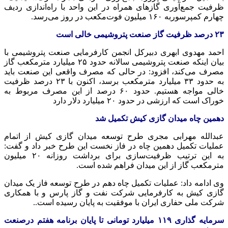
ظرفیت جمع‌آوری گازهای همراه در این واحد با راه‌اندازی ردیف
چهارم
کمپرسوربه
۱۶۰ میلیون فوت‌مکعب در روز می‌رسد.
۲۳
درصد ظرفیت گاز صنعت پتروشیمی خالی است
احمد مهدوی ابهری دبیرکل انجمن کارفرمایی صنعت پتروشیمی با
بیان اینکه صنعت پتروشیمی سالانه حدود ۲۵ میلیارد مترمکعب گاز
مصرف می‌کند، افزود: در حالی که مصرف واقعی این صنعت باید
به حدود ۳۳ میلیارد مترمکعب برسد، اکنون با ۲۳ درصد ظرفیت
خالی مواجه هستیم. حدود ۶۰ درصد از این مصرف مربوط به
خوراک است که ارزشی در حدود ۲۰ میلیارد دلار دارد
دهمین چاه میدان گازی کیش تکمیل شد
عبدالله مهرابی مجری طرح توسعه میدان گازی کیش از اتمام
عملیات تکمیل دهمین چاه در فاز نخست این طرح خبر داد و گفت:
به این ترتیب ظرفیت‌سازی برای برداشت روزانه ۲۰ میلیون
مترمکعب گاز از این میدان فراهم شده است.
وی ادامه داد: عملیات تکمیل چاه دهم در طرح توسعه فاز یک میدان
گازی کیش به کارفرمایی شرکت نفت و گاز پارس و با همکاری
شرکت ملی حفاری ایران با موفقیت به پایان رسیده است..
سرمایه گذاری
۱۱۹
میلیارد تومانی تا پایان برنامه هفتم
درصنعت