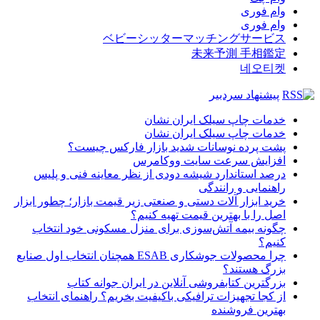
وام فوری
وام فوری
ベビーシッターマッチングサービス
未来予測 手相鑑定
네오티켓
پیشنهاد سردبیر
خدمات چاپ سیلک ایران نشان
خدمات چاپ سیلک ایران نشان
پشت پرده نوسانات شدید بازار فارکس چیست؟
افزایش سرعت سایت ووکامرس
درصد استاندارد شیشه دودی از نظر معاینه فنی و پلیس
راهنمایی و رانندگی
خرید ابزار آلات دستی و صنعتی زیر قیمت بازار؛ چطور ابزار
اصل را با بهترین قیمت تهیه کنیم؟
چگونه بیمه آتش‌سوزی برای منزل مسکونی خود انتخاب
کنیم؟
چرا محصولات جوشکاری ESAB همچنان انتخاب اول صنایع
بزرگ هستند؟
بزرگترین کتابفروشی آنلاین در ایران جوانه کتاب
از کجا تجهیزات ترافیکی باکیفیت بخریم؟ راهنمای انتخاب
بهترین فروشنده