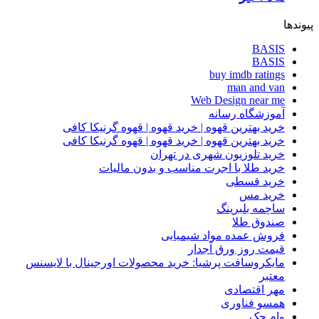
پیوندها
BASIS
BASIS
buy imdb ratings
man and van
Web Design near me
آموزشگاه رسانه
خرید بهترین قهوه | خرید قهوه | قهوه گرنیکا کافی
خرید بهترین قهوه | خرید قهوه | قهوه گرنیکا کافی
خرید تلوزیون شهری در تهران
خرید طلا با اجرت مناسب و بدون مالیات
خرید قسطی
خرید مس
ساچمه بلبرینگ
صندوق طلا
فروش عمده مواد شیمیایی
قیمت روز ورق آجدار
مایکروسافت پرشیا: خرید محصولات اورجینال با لایسنس
معتبر
مهر اقتصادی
همسو فناوری
وام چک