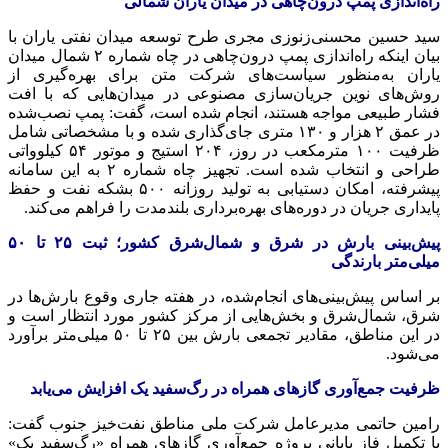
راه‌اندازی پمپ درون‌چاهی در میدان یاران شمالی
سید حسین محسنی‌زنوزی مجری طرح توسعه میدان نفتی یاران با
بیان اینکه راه‌اندازی پمپ درون‌چاهی در چاه شماره ۲ شمال میدان
یاران به‌منظور سیاست‌های شرکت متن برای بهره‌گیری از
روش‌های نوین جریان‌سازی مصنوعی در میدان‌هایی که با افت
فشار طبیعی مواجه هستند، انجام شده است، گفت: پمپ نصب‌شده
در عمق ۲ هزار و ۱۳۰ متری جای‌گذاری شده و با مشخصاتی شامل
ظرفیت ۱۰۰ مترمکعب در روز، ۲۰۴ استیج و موتور ۵۴ کیلوواتی
طراحی و انتخاب شده است. تجهیز چاه شماره ۲ به این سامانه
پیشرفته، امکان دستیابی به تولید روزانه ۵۰۰ بشکه نفت و حفظ
پایداری جریان در دوره‌های بهره‌برداری بلندمدت را فراهم می‌کند.
پیش‌بینی بارش در شرق و شمال‌شرق کشور؛ ثبت
۲۵
تا
۵۰
میلی‌متر بارندگی
بر اساس پیش‌بینی‌های انجام‌شده، در هفته جاری وقوع بارش‌ها در
شرق، شمال‌شرق و بخش‌هایی از مرکز کشور مورد انتظار است و
در این مناطق، مقادیر تجمعی بارش بین ۲۵ تا ۵۰ میلی‌متر برآورد
می‌شود.
ظرفیت جمع‌آوری گازهای همراه در رگ‌سفید یک افزایش می‌یابد
رامین حاتمی مدیرعامل شرکت ملی مناطق نفت‌خیز جنوب گفت:
با تکمیل فاز پایانی پروژه جمع‌آوری گازهای همراه «رگ‌سفید یک»