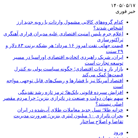
۱۴۰۵/۰۵/۱۷
خبر فوری
کدام گروه‌های کالایی مشمول واردات با رویه جدید ارز
اشخاص شدند؟
اعلام جرم پلیس امنیت اقتصادی علیه مدیران فراری آهنگری
تراکتورسازی
قیمت جهانی نفت امروز ۱۶ مرداد؛ هر بشکه برنت ۸۳ دلار و
۲۹ سنت
ایران، شریک راهبردی اتحادیه اقتصادی اوراسیا در مسیر
توسعه تجارت است
بازار باز و ثبات اقتصادی؛ چگونه سیاست پولی به کنترل
قیمت‌ها کمک می‌کند
اقتصاد آمریکا نیز با فشارها و ریسک‌های قابل توجهی مواجه
است
افزایش سپرده قانونی بانک‌ها؛ ترمز تازه رشد نقدینگی
سهم پنهان دولت و صنعت در ناترازی بنزین؛ چرا مردم مقصر
اصلی نیستند؟
خزانه طلا؛ نسل جدید معاملات طلای آب‌شده در ایران
بحران ناترازی ۱۰ میلیون لیتری بنزین؛ ضرورت مدیریت
تقاضا و اصلاح ساختار
ورود