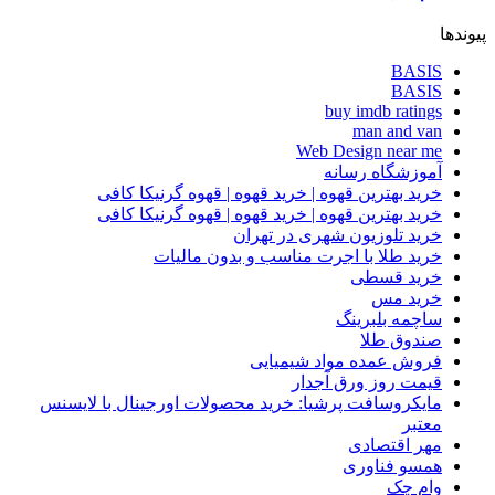
پیوندها
BASIS
BASIS
buy imdb ratings
man and van
Web Design near me
آموزشگاه رسانه
خرید بهترین قهوه | خرید قهوه | قهوه گرنیکا کافی
خرید بهترین قهوه | خرید قهوه | قهوه گرنیکا کافی
خرید تلوزیون شهری در تهران
خرید طلا با اجرت مناسب و بدون مالیات
خرید قسطی
خرید مس
ساچمه بلبرینگ
صندوق طلا
فروش عمده مواد شیمیایی
قیمت روز ورق آجدار
مایکروسافت پرشیا: خرید محصولات اورجینال با لایسنس
معتبر
مهر اقتصادی
همسو فناوری
وام چک