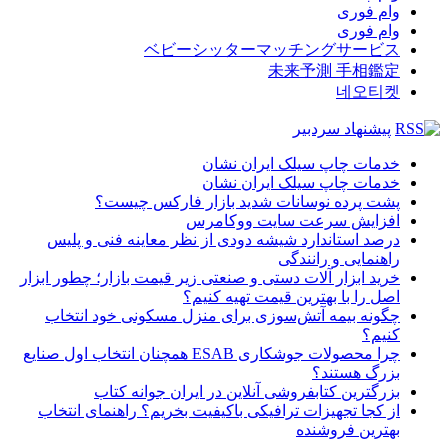
وام فوری
وام فوری
ベビーシッターマッチングサービス
未来予測 手相鑑定
네오티켓
پیشنهاد سردبیر
خدمات چاپ سیلک ایران نشان
خدمات چاپ سیلک ایران نشان
پشت پرده نوسانات شدید بازار فارکس چیست؟
افزایش سرعت سایت ووکامرس
درصد استاندارد شیشه دودی از نظر معاینه فنی و پلیس
راهنمایی و رانندگی
خرید ابزار آلات دستی و صنعتی زیر قیمت بازار؛ چطور ابزار
اصل را با بهترین قیمت تهیه کنیم؟
چگونه بیمه آتش‌سوزی برای منزل مسکونی خود انتخاب
کنیم؟
چرا محصولات جوشکاری ESAB همچنان انتخاب اول صنایع
بزرگ هستند؟
بزرگترین کتابفروشی آنلاین در ایران جوانه کتاب
از کجا تجهیزات ترافیکی باکیفیت بخریم؟ راهنمای انتخاب
بهترین فروشنده