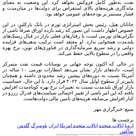
نفت، به‌طور کامل فروکش نخواهد کرد. این وضعیت به معنای
ماندگاری هزینه‌های بالای استقراض برای دولت‌ها در میان‌مدت و
فشار مستمر بر بودجه‌های عمومی خواهد بود.
جاناتان هیل، رئیس بخش استراتژی تورم در بانک بارکلیز، در این
خصوص اظهار داشت: این تصور که رشد بازده اوراق صرفاً ناشی از
نگرانی‌های تورمی است، با رفتارهای فعلی بازار در قبال ریسک‌های
بلندمدت همخوانی ندارد. او معتقد است ترکیب بدهی‌های فزاینده
دولتی و رشد سریع سرمایه‌گذاری در فناوری‌های نوین، نرخ بهره
واقعی را در سطوح بالایی حفظ می‌کند.
در حالی که اکنون توجه جهانی بر نوسانات قیمت نفت متمرکز
است، داده‌های بازار نشان می‌دهد انتظارات تورمی ۱۰ ساله در
آمریکا نسبت به دوره‌های پیشین رشد محدودی داشته و همچنان
پایین‌تر از سطوح اوایل سال ۲۰۲۲ قرار دارد. با این حال، حساسیت
بازار اوراق بلندمدت نسبت به تغییرات نرخ بهره کوتاه‌مدت افزایش
یافته که این امر ناشی از تغییر احتمالی سیاست‌های فدرال رزرو در
کنار افزایش بی‌سابقه هزینه‌های تأمین مالی دولت‌هاست.
منبع: خبرگزاری مهر
برچسب ها
اروپا
ایالات متحده
ایالات متحده امریکا
ایران
بلومبرگ
گلدمن
ساکس