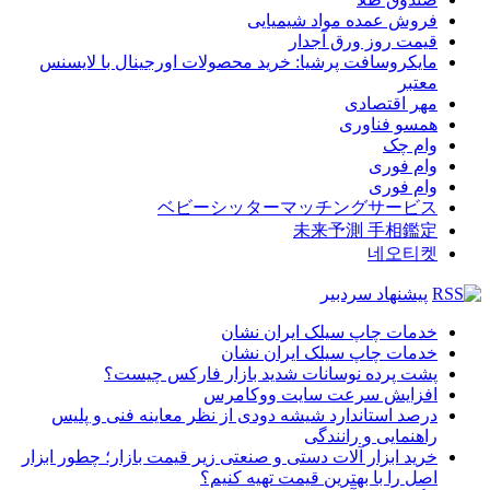
فروش عمده مواد شیمیایی
قیمت روز ورق آجدار
مایکروسافت پرشیا: خرید محصولات اورجینال با لایسنس
معتبر
مهر اقتصادی
همسو فناوری
وام چک
وام فوری
وام فوری
ベビーシッターマッチングサービス
未来予測 手相鑑定
네오티켓
پیشنهاد سردبیر
خدمات چاپ سیلک ایران نشان
خدمات چاپ سیلک ایران نشان
پشت پرده نوسانات شدید بازار فارکس چیست؟
افزایش سرعت سایت ووکامرس
درصد استاندارد شیشه دودی از نظر معاینه فنی و پلیس
راهنمایی و رانندگی
خرید ابزار آلات دستی و صنعتی زیر قیمت بازار؛ چطور ابزار
اصل را با بهترین قیمت تهیه کنیم؟