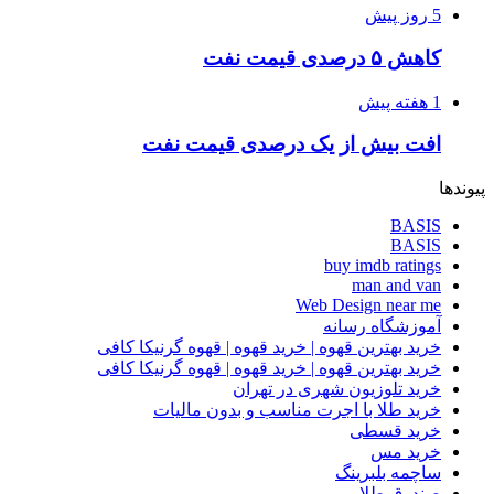
5 روز پیش
کاهش ۵ درصدی قیمت نفت
1 هفته پیش
افت بیش از یک درصدی قیمت نفت
پیوندها
BASIS
BASIS
buy imdb ratings
man and van
Web Design near me
آموزشگاه رسانه
خرید بهترین قهوه | خرید قهوه | قهوه گرنیکا کافی
خرید بهترین قهوه | خرید قهوه | قهوه گرنیکا کافی
خرید تلوزیون شهری در تهران
خرید طلا با اجرت مناسب و بدون مالیات
خرید قسطی
خرید مس
ساچمه بلبرینگ
صندوق طلا