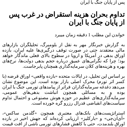
پس از پایان جنگ با ایران
تداوم بحران هزینه استقراض در غرب پس
از پایان جنگ با ایران
خواندن این مطلب 1 دقیقه زمان میبرد
به گزارش خبرنگار مهر به نقل از بلومبرگ، تحلیلگران بازارهای
مالی معتقدند حتی در صورت توقف درگیری‌ها علیه ایران، بازده
اوراق بدهی در آمریکا و اروپا در سطوح بالای فعلی ماندگار خواهد
بود؛ چرا که نگرانی‌های عمیق درباره حجم بدهی دولت‌ها، نرخ‌های
بهره و هزینه‌های کلان سرمایه‌گذاری همچنان پابرجاست.
بر اساس این تحلیل، در ایالات متحده «بازده واقعی» اوراق قرضه (با
کسر اثر تورم) محرک اصلی بازار بوده است. این موضوع نشان
می‌دهد دغدغه سرمایه‌گذاران فراتر از پیامدهای تورمی جنگ با ایران
بوده و به مسائلی همچون انباشت بدهی‌های عمومی،
سرمایه‌گذاری‌های عظیم در حوزه هوش مصنوعی و احتمال تداوم
سیاست‌های انقباضی فدرال رزرو گره خورده است.
استراتژیست‌های بانک‌های معتبری همچون «گلدمن ساکس»،
«آی‌ان‌جی» و «بارکلیز» ارزیابی کرده‌اند که جهش اخیر در بازده
اوراق بلندمدت، حتی با کاهش فشارهای تورمی ناشی از افت قیمت