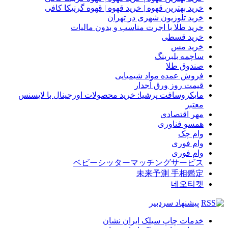
خرید بهترین قهوه | خرید قهوه | قهوه گرنیکا کافی
خرید تلوزیون شهری در تهران
خرید طلا با اجرت مناسب و بدون مالیات
خرید قسطی
خرید مس
ساچمه بلبرینگ
صندوق طلا
فروش عمده مواد شیمیایی
قیمت روز ورق آجدار
مایکروسافت پرشیا: خرید محصولات اورجینال با لایسنس
معتبر
مهر اقتصادی
همسو فناوری
وام چک
وام فوری
وام فوری
ベビーシッターマッチングサービス
未来予測 手相鑑定
네오티켓
پیشنهاد سردبیر
خدمات چاپ سیلک ایران نشان