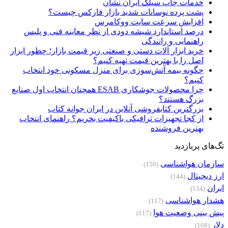
خدمات چاپ سیلک ایران نشان
پشت پرده نوسانات شدید بازار فارکس چیست؟
افزایش سرعت سایت ووکامرس
درصد استاندارد شیشه دودی از نظر معاینه فنی و پلیس
راهنمایی و رانندگی
خرید ابزار آلات دستی و صنعتی زیر قیمت بازار؛ چطور ابزار
اصل را با بهترین قیمت تهیه کنیم؟
چگونه بیمه آتش‌سوزی برای منزل مسکونی خود انتخاب
کنیم؟
چرا محصولات جوشکاری ESAB همچنان انتخاب اول صنایع
بزرگ هستند؟
بزرگترین کتابفروشی آنلاین در ایران جوانه کتاب
از کجا تجهیزات ترافیکی باکیفیت بخریم؟ راهنمای انتخاب
بهترین فروشنده
تگ‌های پربازدید
سازمان هواشناسی
(150)
ارز دیجیتال
(144)
ایران
(134)
هشدار هواشناسی
(117)
پیش بینی وضعیت هوا
(117)
دلار
(108)