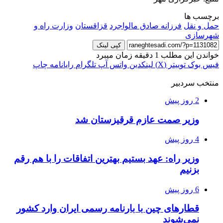
برچسب ها
حمل و نقل
فرزانه صادق مالواجرد
قزاقستان
وزارت راه و
شهرسازی
کپی لینک
خواندن این مطلب 1 دقیقه زمان میبرد
فیس بوک
توییتر (X)
لینکدین
واتس آپ
تلگرام
رایانامه
چاپ
منتخب سردبیر
2 روز پیش
وزیر صمت عازم قرقیزستان شد
4 روز پیش
وزیر راه: عهد بستیم بهترین اتفاقات را با هم رقم
بزنیم
6 روز پیش
قطارهای چین با بارنامه رسمی ایران وارد کشور
نمی‌شوند