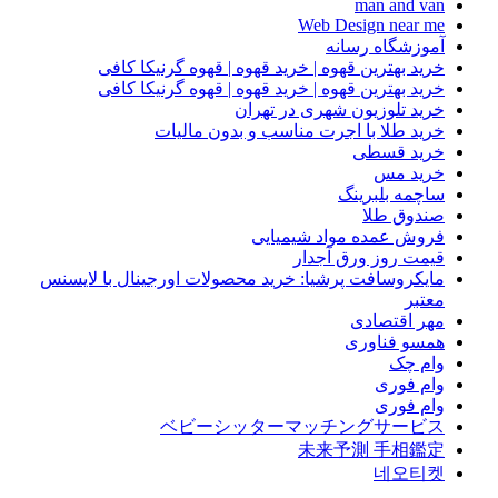
man and van
Web Design near me
آموزشگاه رسانه
خرید بهترین قهوه | خرید قهوه | قهوه گرنیکا کافی
خرید بهترین قهوه | خرید قهوه | قهوه گرنیکا کافی
خرید تلوزیون شهری در تهران
خرید طلا با اجرت مناسب و بدون مالیات
خرید قسطی
خرید مس
ساچمه بلبرینگ
صندوق طلا
فروش عمده مواد شیمیایی
قیمت روز ورق آجدار
مایکروسافت پرشیا: خرید محصولات اورجینال با لایسنس
معتبر
مهر اقتصادی
همسو فناوری
وام چک
وام فوری
وام فوری
ベビーシッターマッチングサービス
未来予測 手相鑑定
네오티켓