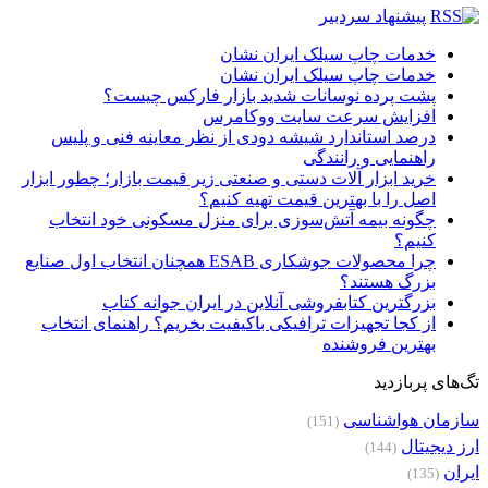
پیشنهاد سردبیر
خدمات چاپ سیلک ایران نشان
خدمات چاپ سیلک ایران نشان
پشت پرده نوسانات شدید بازار فارکس چیست؟
افزایش سرعت سایت ووکامرس
درصد استاندارد شیشه دودی از نظر معاینه فنی و پلیس
راهنمایی و رانندگی
خرید ابزار آلات دستی و صنعتی زیر قیمت بازار؛ چطور ابزار
اصل را با بهترین قیمت تهیه کنیم؟
چگونه بیمه آتش‌سوزی برای منزل مسکونی خود انتخاب
کنیم؟
چرا محصولات جوشکاری ESAB همچنان انتخاب اول صنایع
بزرگ هستند؟
بزرگترین کتابفروشی آنلاین در ایران جوانه کتاب
از کجا تجهیزات ترافیکی باکیفیت بخریم؟ راهنمای انتخاب
بهترین فروشنده
تگ‌های پربازدید
سازمان هواشناسی
(151)
ارز دیجیتال
(144)
ایران
(135)