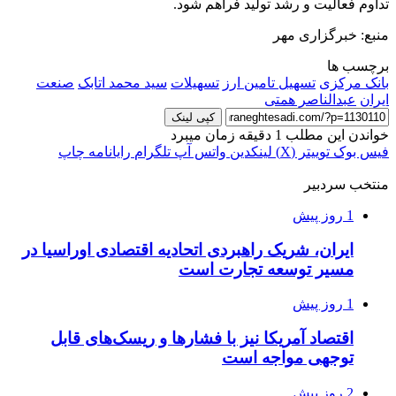
تداوم فعالیت و رشد تولید فراهم شود.
منبع: خبرگزاری مهر
برچسب ها
بانک مرکزی
تسهیل تامین ارز
تسهیلات
سید محمد اتابک
صنعت
ایران
عبدالناصر همتی
کپی لینک
خواندن این مطلب 1 دقیقه زمان میبرد
فیس بوک
توییتر (X)
لینکدین
واتس آپ
تلگرام
رایانامه
چاپ
منتخب سردبیر
1 روز پیش
ایران، شریک راهبردی اتحادیه اقتصادی اوراسیا در
مسیر توسعه تجارت است
1 روز پیش
اقتصاد آمریکا نیز با فشارها و ریسک‌های قابل
توجهی مواجه است
2 روز پیش