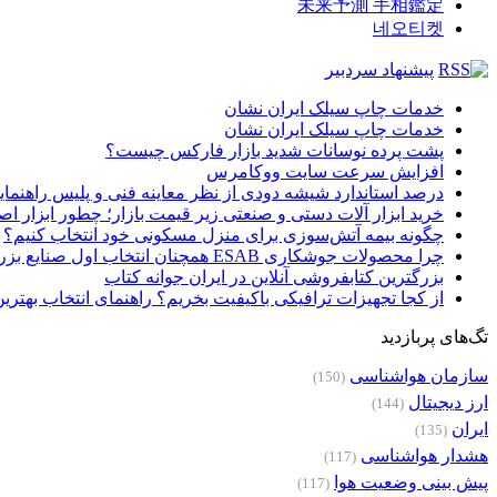
未来予測 手相鑑定
네오티켓
پیشنهاد سردبیر
خدمات چاپ سیلک ایران نشان
خدمات چاپ سیلک ایران نشان
پشت پرده نوسانات شدید بازار فارکس چیست؟
افزایش سرعت سایت ووکامرس
درصد استاندارد شیشه دودی از نظر معاینه فنی و پلیس راهنمای
خرید ابزار آلات دستی و صنعتی زیر قیمت بازار؛ چطور ابزار اصل
چگونه بیمه آتش‌سوزی برای منزل مسکونی خود انتخاب کنیم؟
چرا محصولات جوشکاری ESAB همچنان انتخاب اول صنایع بزرگ هستند؟
بزرگترین کتابفروشی آنلاین در ایران جوانه کتاب
از کجا تجهیزات ترافیکی باکیفیت بخریم؟ راهنمای انتخاب بهتری
تگ‌های پربازدید
سازمان هواشناسی
(150)
ارز دیجیتال
(144)
ایران
(135)
هشدار هواشناسی
(117)
پیش بینی وضعیت هوا
(117)