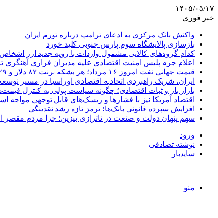
۱۴۰۵/۰۵/۱۷
خبر فوری
واکنش بانک مرکزی به ادعای ترامپ درباره تورم ایران
بازسازی پالایشگاه سوم پارس جنوبی کلید خورد
کدام گروه‌های کالایی مشمول واردات با رویه جدید ارز اشخاص
اعلام جرم پلیس امنیت اقتصادی علیه مدیران فراری آهنگری ت
قیمت جهانی نفت امروز ۱۶ مرداد؛ هر بشکه برنت ۸۳ دلار و ۲۹ سنت
ایران، شریک راهبردی اتحادیه اقتصادی اوراسیا در مسیر توسع
بازار باز و ثبات اقتصادی؛ چگونه سیاست پولی به کنترل قیمت‌ه
اقتصاد آمریکا نیز با فشارها و ریسک‌های قابل توجهی مواجه ا
افزایش سپرده قانونی بانک‌ها؛ ترمز تازه رشد نقدینگی
سهم پنهان دولت و صنعت در ناترازی بنزین؛ چرا مردم مقصر ا
ورود
نوشته تصادفی
سایدبار
منو