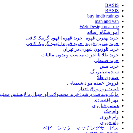
BASIS
BASIS
buy imdb ratings
man and van
Web Design near me
آموزشگاه رسانه
خرید بهترین قهوه | خرید قهوه | قهوه گرنیکا کافی
خرید بهترین قهوه | خرید قهوه | قهوه گرنیکا کافی
خرید تلوزیون شهری در تهران
خرید طلا با اجرت مناسب و بدون مالیات
خرید قسطی
خرید مس
ساچمه بلبرینگ
صندوق طلا
فروش عمده مواد شیمیایی
قیمت روز ورق آجدار
مایکروسافت پرشیا: خرید محصولات اورجینال با لایسنس معتبر
مهر اقتصادی
همسو فناوری
وام چک
وام فوری
وام فوری
ベビーシッターマッチングサービス