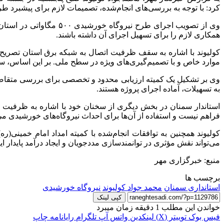
کرد: با توجه به بررسی‌های انجام‌شده، تصمیمات لازم برای پیشبرد ط
وی از تصویب اجرای طرح
همکاری لازم را برای تسهیل اجرای آن داشته باشند.
موارد خاص و با تصمیم‌گیری‌های ویژه در سطح ملی. بر این اساس، سرم
وی بر تشکیل یک کمیته ارزیابی محدود و تخصصی برای بررسی متقاضیان س
به تسهیلات، آماده اجرای پروژه هستند.
استاندار سمنان در بخش دیگری از سخنان خود با اشاره به ظرفیت ش
فراهم نیست و استفاده از آن‌ها برای احداث نیروگاه‌های خورشیدی می‌ت
می‌تواند نقش مؤثری در توانمندسازی مددجویان و ایجاد درآمد پایدار ایف
منبع: خبرگزاری مهر
برچسب ها
استانداری سمنان
محمد جواد کولیوند
نیروگاه خورشیدی
کپی لینک
خواندن این مطلب 1 دقیقه زمان میبرد
فیس بوک
توییتر (X)
لینکدین
واتس آپ
تلگرام
رایانامه
چاپ