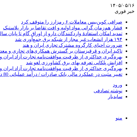
۱۴۰۵/۰۵/۱۶
خبر فوری
صرافی کوین‌بیس معاملات ۶ رمزارز را متوقف کرد
فشار هم‌زمان گرانی مواد اولیه و افت تقاضا بر بازار پلاستیک
تمدید امکان استفادۀ واردکنندگان دارو از اوراق گام تا پایان سا
۱۹۴ هزار انشعاب غیر مجاز از شبکه برق جمع‌آوری شد
ضرورت احیای کارگروه مشترک تجاری ایران و هند
تاکید ایران و قرقیزستان بر گسترش همکاری‌های تجاری و معد
بهره‌گیری حداکثری از ظرفیت موافقت‌نامه تجارت آزاد ایران و
افزایش پلکانی تعرفه بهای برق کشاورزی لغو شد
بهره‌گیری حداکثری از ظرفیت موافقت‌نامه تجارت آزاد ایران و
تغییر مثبت در عملکرد مالی بانک صادرات / درآمد عملیاتی 80 درصد رشد کرد
ورود
نوشته تصادفی
سایدبار
منو