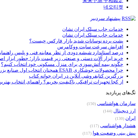
未来予測 手相鑑定
네오티켓
پیشنهاد سردبیر
خدمات چاپ سیلک ایران نشان
خدمات چاپ سیلک ایران نشان
پشت پرده نوسانات شدید بازار فارکس چیست؟
افزایش سرعت سایت ووکامرس
درصد استاندارد شیشه دودی از نظر معاینه فنی و پلیس راهنمای
خرید ابزار آلات دستی و صنعتی زیر قیمت بازار؛ چطور ابزار اصل
چگونه بیمه آتش‌سوزی برای منزل مسکونی خود انتخاب کنیم؟
چرا محصولات جوشکاری ESAB همچنان انتخاب اول صنایع بزرگ هستند؟
بزرگترین کتابفروشی آنلاین در ایران جوانه کتاب
از کجا تجهیزات ترافیکی باکیفیت بخریم؟ راهنمای انتخاب بهتری
تگ‌های پربازدید
سازمان هواشناسی
(150)
ارز دیجیتال
(144)
ایران
(130)
هشدار هواشناسی
(117)
پیش بینی وضعیت هوا
(117)