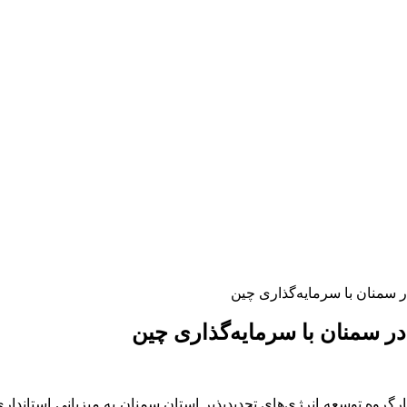
روه توسعه انرژی‌های تجدیدپذیر استان سمنان به میزبانی استانداری ب