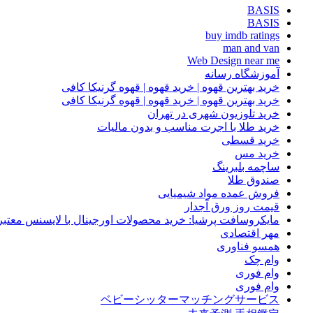
BASIS
BASIS
buy imdb ratings
man and van
Web Design near me
آموزشگاه رسانه
خرید بهترین قهوه | خرید قهوه | قهوه گرنیکا کافی
خرید بهترین قهوه | خرید قهوه | قهوه گرنیکا کافی
خرید تلوزیون شهری در تهران
خرید طلا با اجرت مناسب و بدون مالیات
خرید قسطی
خرید مس
ساچمه بلبرینگ
صندوق طلا
فروش عمده مواد شیمیایی
قیمت روز ورق آجدار
مایکروسافت پرشیا: خرید محصولات اورجینال با لایسنس معتبر
مهر اقتصادی
همسو فناوری
وام چک
وام فوری
وام فوری
ベビーシッターマッチングサービス