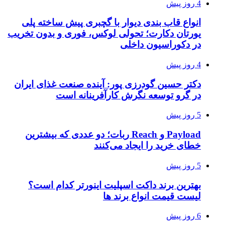
4 روز پیش
انواع قاب بندی دیوار با گچبری پیش ساخته پلی
یورتان دکارت؛ تحولی لوکس، فوری و بدون تخریب
در دکوراسیون داخلی
4 روز پیش
دکتر حسین گودرزی پور: آینده صنعت غذای ایران
در گرو توسعه نگرش کارآفرینانه است
5 روز پیش
Payload و Reach ربات؛ دو عددی که بیشترین
خطای خرید را ایجاد می‌کنند
5 روز پیش
بهترین برند داکت اسپلیت اینورتر کدام است؟
لیست قیمت انواع برند ها
6 روز پیش