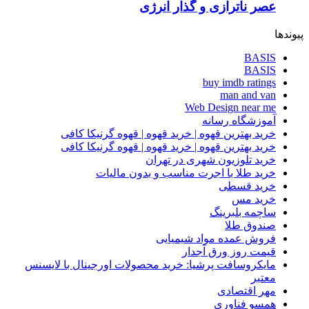
عصر ناترازی و گذار انرژی
پیوندها
BASIS
BASIS
buy imdb ratings
man and van
Web Design near me
آموزشگاه رسانه
خرید بهترین قهوه | خرید قهوه | قهوه گرنیکا کافی
خرید بهترین قهوه | خرید قهوه | قهوه گرنیکا کافی
خرید تلوزیون شهری در تهران
خرید طلا با اجرت مناسب و بدون مالیات
خرید قسطی
خرید مس
ساچمه بلبرینگ
صندوق طلا
فروش عمده مواد شیمیایی
قیمت روز ورق آجدار
مایکروسافت پرشیا: خرید محصولات اورجینال با لایسنس
معتبر
مهر اقتصادی
همسو فناوری