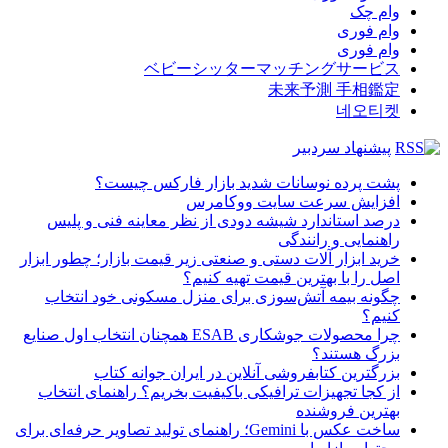
وام چک
وام فوری
وام فوری
ベビーシッターマッチングサービス
未来予測 手相鑑定
네오티켓
پیشنهاد سردبیر
پشت پرده نوسانات شدید بازار فارکس چیست؟
افزایش سرعت سایت ووکامرس
درصد استاندارد شیشه دودی از نظر معاینه فنی و پلیس
راهنمایی و رانندگی
خرید ابزار آلات دستی و صنعتی زیر قیمت بازار؛ چطور ابزار
اصل را با بهترین قیمت تهیه کنیم؟
چگونه بیمه آتش‌سوزی برای منزل مسکونی خود انتخاب
کنیم؟
چرا محصولات جوشکاری ESAB همچنان انتخاب اول صنایع
بزرگ هستند؟
بزرگترین کتابفروشی آنلاین در ایران جوانه کتاب
از کجا تجهیزات ترافیکی باکیفیت بخریم؟ راهنمای انتخاب
بهترین فروشنده
ساخت عکس با Gemini؛ راهنمای تولید تصاویر حرفه‌ای برای