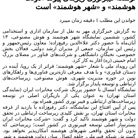
هوشمند» و «شهر هوشمند» است
خواندن این مطلب 1 دقیقه زمان میبرد
به گزارش خبرگزاری مهر به نقل از سازمان اداری و استخدامی
کشور، ششمین نمایشگاه شهر هوشمند و هوش مصنوعی، ۱۳
آبان‌ماه با حضور دکتر علاءالدین رفیع‌زاده؛ معاون رئیس‌جمهور و
رئیس این سازمان، جمعی از مدیران ارشد دولتی، فعالان بخش
خصوصی، نخبگان دانشگاهی و شرکت‌های فناور در مصلای بزرگ
امام خمینی (ره) آغاز به کار کرد.
این رویداد ملی با شعار «شهر هوشمند؛ فراتر از یک رویا، آینده در
دستان فناوری» و با هدف معرفی تازه‌ترین فناوری‌ها و راهکارهای
نوین در حوزه مدیریت شهری، هوش مصنوعی، زیرساخت‌های
ارتباطی و توسعه پایدار برگزار شد.
نمایشگاه امسال با حضور پررنگ شرکت مخابرات ایران (نمایندگی
استان تهران) به عنوان یکی از بازیگران اصلی در توسعه
زیرساخت‌های ارتباطی و فیبر نوری کشور همراه بود.
پس از آیین افتتاح این نمایشگاه، دکتر رفیع‌زاده با بازدید از غرفه
مخابرات استان تهران، بر نقش کلیدی زیرساخت ارتباطی در تحقق
دولت و شهر هوشمند تأکید کرد و گفت: «شرکت مخابرات ایران
بسترساز اصلی توسعه فیبرنوری در کشور است؛ زیرساختی که
بدون آن تحقق واقعی شهرهای هوشمند امکان‌پذیر نخواهد بود.
گسترش شبکه فیبرملی، حلقه اتصال میان دولت هوشمند و شهر