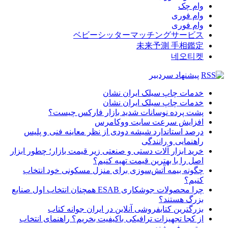
وام چک
وام فوری
وام فوری
ベビーシッターマッチングサービス
未来予測 手相鑑定
네오티켓
پیشنهاد سردبیر
خدمات چاپ سیلک ایران نشان
خدمات چاپ سیلک ایران نشان
پشت پرده نوسانات شدید بازار فارکس چیست؟
افزایش سرعت سایت ووکامرس
درصد استاندارد شیشه دودی از نظر معاینه فنی و پلیس
راهنمایی و رانندگی
خرید ابزار آلات دستی و صنعتی زیر قیمت بازار؛ چطور ابزار
اصل را با بهترین قیمت تهیه کنیم؟
چگونه بیمه آتش‌سوزی برای منزل مسکونی خود انتخاب
کنیم؟
چرا محصولات جوشکاری ESAB همچنان انتخاب اول صنایع
بزرگ هستند؟
بزرگترین کتابفروشی آنلاین در ایران جوانه کتاب
از کجا تجهیزات ترافیکی باکیفیت بخریم؟ راهنمای انتخاب