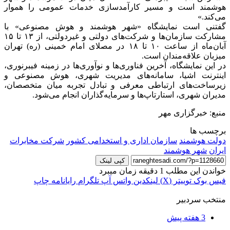
هوشمند است و مسیر کارآمدسازی خدمات عمومی را هموار
می‌کند.»
گفتنی است نمایشگاه «شهر هوشمند و هوش مصنوعی» با
مشارکت سازمان‌ها و شرکت‌های دولتی و غیردولتی، از ۱۳ تا ۱۵
آبان‌ماه از ساعت ۱۰ تا ۱۸ در مصلای امام خمینی (ره) تهران
میزبان علاقه‌مندان است.
در این نمایشگاه، آخرین فناوری‌ها و نوآوری‌ها در زمینه فیبرنوری،
اینترنت اشیا، سامانه‌های مدیریت شهری، هوش مصنوعی و
زیرساخت‌های ارتباطی معرفی و تبادل تجربه میان متخصصان،
مدیران شهری، استارتاپ‌ها و سرمایه‌گذاران انجام می‌شود.
منبع: خبرگزاری مهر
برچسب ها
دولت هوشمند
سازمان اداری و استخدامی کشور
شرکت مخابرات
ایران
شهر هوشمند
کپی لینک
خواندن این مطلب 1 دقیقه زمان میبرد
فیس بوک
توییتر (X)
لینکدین
واتس آپ
تلگرام
رایانامه
چاپ
منتخب سردبیر
3 هفته پیش