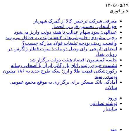
۱۴۰۵/۰۵/۱۹
خبر فوری
معرفی شرکت ترخیص کالا از گمرک شهریار
حق انتخاب، نخستین قربانی انحصار
عبدالهی: سود سهام عدالت تا هفته دولت واریز می‌شود
رجبی مشهدی: خاموشی‌ها تا ۲ هفته آینده به حداقل می‌رسد
واقعیت ردیف بودجه تبلیغات فولاد مبارکه چیست؟
امضای تاریخی برای وصل دو ملت؛ سوت قطار زاگرس در
رویای بغداد
جلسه کمیسیون اقتصاد هیئت دولت برگزار شد
نشست خبری رئیس اتاق بازرگانی ایران با اصحاب رسانه
رکوردشکنی قیمت طلا و ارز؛ سکه طرح جدید به ۱۸۶ میلیون
تومان رسید
آمادگی بانک مسکن برای برگزاری به موقع مجمع عمومی
سالانه
ورود
نوشته تصادفی
سایدبار
منو