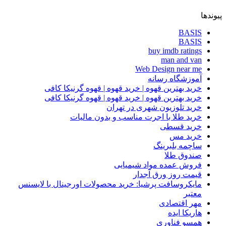
پیوندها
BASIS
BASIS
buy imdb ratings
man and van
Web Design near me
آموزشگاه رسانه
خرید بهترین قهوه | خرید قهوه | قهوه گرنیکا کافی
خرید بهترین قهوه | خرید قهوه | قهوه گرنیکا کافی
خرید تلوزیون شهری در تهران
خرید طلا با اجرت مناسب و بدون مالیات
خرید قسطی
خرید مس
ساچمه بلبرینگ
صندوق طلا
فروش عمده مواد شیمیایی
قیمت روز ورق آجدار
مایکروسافت پرشیا: خرید محصولات اورجینال با لایسنس
معتبر
مهر اقتصادی
هاریکا ایده
همسو فناوری