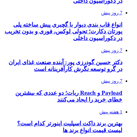
در دکوراسیون داخلی
7 روز پیش
انواع قاب بندی دیوار با گچبری پیش ساخته پلی
یورتان دکارت؛ تحولی لوکس، فوری و بدون تخریب
در دکوراسیون داخلی
7 روز پیش
دکتر حسین گودرزی پور: آینده صنعت غذای ایران
در گرو توسعه نگرش کارآفرینانه است
7 روز پیش
Payload و Reach ربات؛ دو عددی که بیشترین
خطای خرید را ایجاد می‌کنند
1 هفته پیش
بهترین برند داکت اسپلیت اینورتر کدام است؟
لیست قیمت انواع برند ها