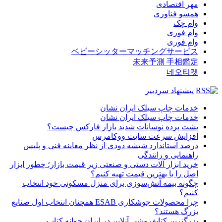
مهر اقتصادی
همسو فناوری
وام چک
وام فوری
وام فوری
ベビーシッターマッチングサービス
未来予測 手相鑑定
네오티켓
پیشنهاد سردبیر
خدمات چاپ سیلک ایران نشان
خدمات چاپ سیلک ایران نشان
پشت پرده نوسانات شدید بازار فارکس چیست؟
افزایش سرعت سایت ووکامرس
درصد استاندارد شیشه دودی از نظر معاینه فنی و پلیس
راهنمایی و رانندگی
خرید ابزار آلات دستی و صنعتی زیر قیمت بازار؛ چطور ابزار
اصل را با بهترین قیمت تهیه کنیم؟
چگونه بیمه آتش‌سوزی برای منزل مسکونی خود انتخاب
کنیم؟
چرا محصولات جوشکاری ESAB همچنان انتخاب اول صنایع
بزرگ هستند؟
بزرگترین کتابفروشی آنلاین در ایران جوانه کتاب