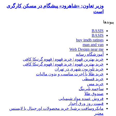
وزیر تعاون: «شاهرود» پیشگام در مسکن کارگری
است
پیوندها
BASIS
BASIS
buy imdb ratings
man and van
Web Design near me
آموزشگاه رسانه
خرید بهترین قهوه | خرید قهوه | قهوه گرنیکا کافی
خرید بهترین قهوه | خرید قهوه | قهوه گرنیکا کافی
خرید تلوزیون شهری در تهران
خرید طلا با اجرت مناسب و بدون مالیات
خرید قسطی
خرید مس
ساچمه بلبرینگ
صندوق طلا
فروش عمده مواد شیمیایی
قیمت روز ورق آجدار
مایکروسافت پرشیا: خرید محصولات اورجینال با لایسنس
معتبر