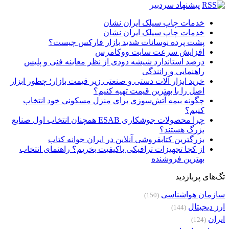
پیشنهاد سردبیر
خدمات چاپ سیلک ایران نشان
خدمات چاپ سیلک ایران نشان
پشت پرده نوسانات شدید بازار فارکس چیست؟
افزایش سرعت سایت ووکامرس
درصد استاندارد شیشه دودی از نظر معاینه فنی و پلیس
راهنمایی و رانندگی
خرید ابزار آلات دستی و صنعتی زیر قیمت بازار؛ چطور ابزار
اصل را با بهترین قیمت تهیه کنیم؟
چگونه بیمه آتش‌سوزی برای منزل مسکونی خود انتخاب
کنیم؟
چرا محصولات جوشکاری ESAB همچنان انتخاب اول صنایع
بزرگ هستند؟
بزرگترین کتابفروشی آنلاین در ایران جوانه کتاب
از کجا تجهیزات ترافیکی باکیفیت بخریم؟ راهنمای انتخاب
بهترین فروشنده
تگ‌های پربازدید
سازمان هواشناسی
(150)
ارز دیجیتال
(144)
ایران
(124)