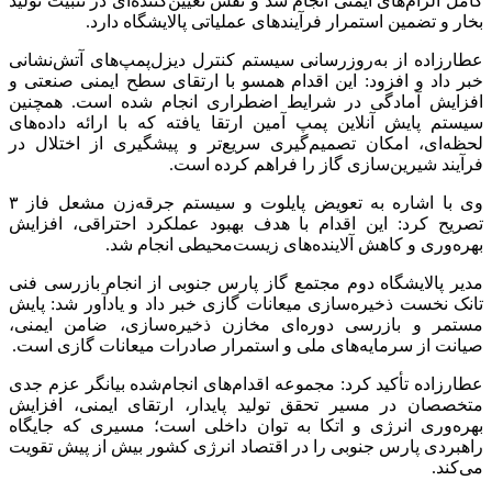
کامل الزام‌های ایمنی انجام شد و نقش تعیین‌کننده‌ای در تثبیت تولید
بخار و تضمین استمرار فرآیندهای عملیاتی پالایشگاه دارد.
عطارزاده از به‌روزرسانی سیستم کنترل دیزل‌پمپ‌های آتش‌نشانی
خبر داد و افزود: این اقدام همسو با ارتقای سطح ایمنی صنعتی و
افزایش آمادگی در شرایط اضطراری انجام شده است. همچنین
سیستم پایش آنلاین پمپ آمین ارتقا یافته که با ارائه داده‌های
لحظه‌ای، امکان تصمیم‌گیری سریع‌تر و پیشگیری از اختلال در
فرآیند شیرین‌سازی گاز را فراهم کرده است.
وی با اشاره به تعویض پایلوت و سیستم جرقه‌زن مشعل فاز ۳
تصریح کرد: این اقدام با هدف بهبود عملکرد احتراقی، افزایش
بهره‌وری و کاهش آلاینده‌های زیست‌محیطی انجام شد.
مدیر پالایشگاه دوم مجتمع گاز پارس جنوبی از انجام بازرسی فنی
تانک نخست ذخیره‌سازی میعانات گازی خبر داد و یادآور شد: پایش
مستمر و بازرسی دوره‌ای مخازن ذخیره‌سازی، ضامن ایمنی،
صیانت از سرمایه‌های ملی و استمرار صادرات میعانات گازی است.
عطارزاده تأکید کرد: مجموعه اقدام‌های انجام‌شده بیانگر عزم جدی
متخصصان در مسیر تحقق تولید پایدار، ارتقای ایمنی، افزایش
بهره‌وری انرژی و اتکا به توان داخلی است؛ مسیری که جایگاه
راهبردی پارس جنوبی را در اقتصاد انرژی کشور بیش از پیش تقویت
می‌کند.