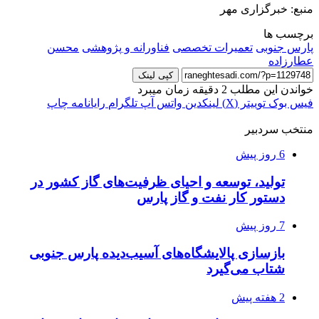
منبع: خبرگزاری مهر
برچسب ها
پارس جنوبی
تعمیرات تخصصی
فناورانه و پژوهشی
محسن
عطارزاده
کپی لینک
خواندن این مطلب 2 دقیقه زمان میبرد
فیس بوک
توییتر (X)
لینکدین
واتس آپ
تلگرام
رایانامه
چاپ
منتخب سردبیر
6 روز پیش
تولید، توسعه و احیای ظرفیت‌های گاز کشور در
دستور کار نفت و گاز پارس
7 روز پیش
بازسازی پالایشگاه‌های آسیب‌دیده پارس جنوبی
شتاب می‌گیرد
2 هفته پیش