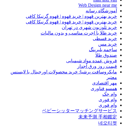
Web Design near me
آموزشگاه رسانه
خرید بهترین قهوه | خرید قهوه | قهوه گرنیکا کافی
خرید بهترین قهوه | خرید قهوه | قهوه گرنیکا کافی
خرید تلوزیون شهری در تهران
خرید طلا با اجرت مناسب و بدون مالیات
خرید قسطی
خرید مس
ساچمه بلبرینگ
صندوق طلا
فروش عمده مواد شیمیایی
قیمت روز ورق آجدار
مایکروسافت پرشیا: خرید محصولات اورجینال با لایسنس
معتبر
مهر اقتصادی
همسو فناوری
وام چک
وام فوری
وام فوری
ベビーシッターマッチングサービス
未来予測 手相鑑定
네오티켓