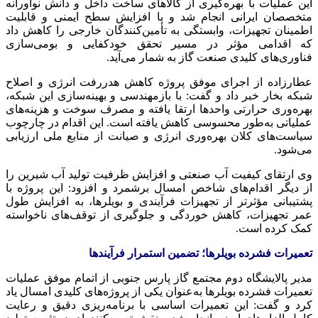
این عملیات با بهره‌گیری از کالاهای ساخت داخل و دانش نوآورانه
متخصصان ایرانی انجام شد و با افزایش سطح ایمنی و قابلیت
اطمینان تجهیزات، وابستگی به تأمین‌کنندگان خارجی را کاهش داد
که اقدامی مؤثر در مسیر تحقق خودکفایی و بومی‌سازی
فناوری‌های کلیدی صنعت گاز به شمار می‌آید.
عطارزاده از اجرای موفق پروژه کاهش هدررفت انرژی و اصلاح
شبکه بخار خبر داد و گفت: با بازمهندسی و بهینه‌سازی این شبکه،
بهره‌وری حرارتی واحدها ارتقا یافته و مصرف سوخت و هزینه‌های
عملیاتی به‌طور محسوسی کاهش یافته است. این اقدام در چارچوب
سیاست‌های کلان بهره‌وری انرژی و صیانت از منابع ملی ارزیابی
می‌شود.
وی ارتقای کیفیت آب صنعتی و افزایش ظرفیت تولید آب شیرین را
از دیگر اقدام‌های شاخص امسال برشمرد و افزود: این پروژه با
پشتیبانی مؤثرتر از تجهیزات فرآیندی و بویلرها، به افزایش طول
عمر تجهیزات، کاهش خوردگی و جلوگیری از توقف‌های ناخواسته
کمک کرده است.
تعمیرات فشرده بویلرها؛ تضمین استمرار فرآیندها
مدیر پالایشگاه دوم مجتمع گاز پارس جنوبی از اتمام موفق عملیات
تعمیرات فشرده بویلرها به‌عنوان یکی از پروژه‌های کلیدی امسال یاد
کرد و گفت: این تعمیرات اساسی با برنامه‌ریزی دقیق و رعایت