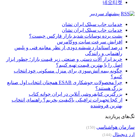
네오티켓
پیشنهاد سردبیر
خدمات چاپ سیلک ایران نشان
خدمات چاپ سیلک ایران نشان
پشت پرده نوسانات شدید بازار فارکس چیست؟
افزایش سرعت سایت ووکامرس
درصد استاندارد شیشه دودی از نظر معاینه فنی و پلیس
راهنمایی و رانندگی
خرید ابزار آلات دستی و صنعتی زیر قیمت بازار؛ چطور ابزار
اصل را با بهترین قیمت تهیه کنیم؟
چگونه بیمه آتش‌سوزی برای منزل مسکونی خود انتخاب
کنیم؟
چرا محصولات جوشکاری ESAB همچنان انتخاب اول صنایع
بزرگ هستند؟
بزرگترین کتابفروشی آنلاین در ایران جوانه کتاب
از کجا تجهیزات ترافیکی باکیفیت بخریم؟ راهنمای انتخاب
بهترین فروشنده
تگ‌های پربازدید
سازمان هواشناسی
(150)
ارز دیجیتال
(144)