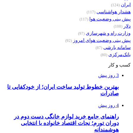
ایران
(124)
هشدار هواشناسی
(117)
پیش بینی وضعیت هوا
(117)
دلار
(108)
وزارت راه و شهرسازی
(97)
پیش بینی وضعیت هوای امروز
(92)
سامانه بارشی
(87)
بانک‌مرکزی
(80)
کسب و کار
3 روز پیش
بهترین خطوط تولید ساخت ایران؛ از خودکفایی تا
صادرات
4 روز پیش
راهنمای جامع خرید لوازم خانگی دست دوم در
دوران تورم؛ نجات اقتصاد خانواده با انتخابی
هوشمندانه