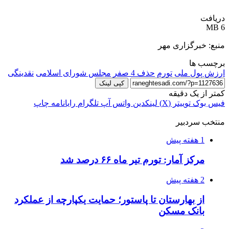
دریافت
6 MB
منبع: خبرگزاری مهر
برچسب ها
ارزش پول ملی
تورم
حذف 4 صفر
مجلس شورای اسلامی
نقدینگی
کپی لینک
کمتر از یک دقیقه
فیس بوک
توییتر (X)
لینکدین
واتس آپ
تلگرام
رایانامه
چاپ
منتخب سردبیر
1 هفته پیش
مرکز آمار: تورم تیر ماه ۶۶ درصد شد
2 هفته پیش
از بهارستان تا پاستور؛ حمایت یکپارچه از عملکرد
بانک مسکن