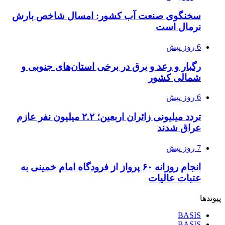
سخنگوی صنعت آب کشور: امسال شاخص بارش
نرمال است
6 روز پیش
رگبار و رعد و برق در برخی استان‌های جنوبی و
شمالی کشور
6 روز پیش
تردد میلیونی زائران اربعین؛ ۲.۲ میلیون نفر عازم
عراق شدند
7 روز پیش
انجام روزانه ۶۰ پرواز از فرودگاه امام خمینی به
عتبات عالیات
پیوندها
BASIS
BASIS