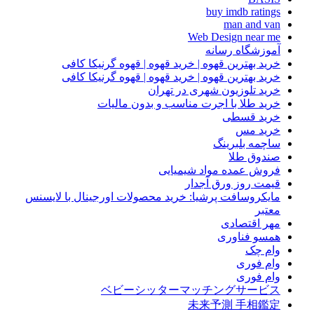
buy imdb ratings
man and van
Web Design near me
آموزشگاه رسانه
خرید بهترین قهوه | خرید قهوه | قهوه گرنیکا کافی
خرید بهترین قهوه | خرید قهوه | قهوه گرنیکا کافی
خرید تلوزیون شهری در تهران
خرید طلا با اجرت مناسب و بدون مالیات
خرید قسطی
خرید مس
ساچمه بلبرینگ
صندوق طلا
فروش عمده مواد شیمیایی
قیمت روز ورق آجدار
مایکروسافت پرشیا: خرید محصولات اورجینال با لایسنس
معتبر
مهر اقتصادی
همسو فناوری
وام چک
وام فوری
وام فوری
ベビーシッターマッチングサービス
未来予測 手相鑑定