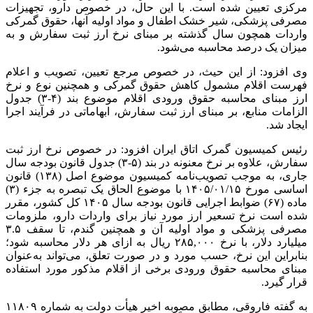
مرکزی تعیین شده است. با این حال، در خصوص دارو، تجهیزات
مصرفی پزشکی، شیر خشک اطفال و مواد اولیه آنها، حقوق گمرکی
واردات همچون سال گذشته بر مبنای نرخ ارز ثبت سفارش و به
میزان یک درصد محاسبه می‌شود.
وی افزود: از این حیث، در خصوص مرجع تعیین، تصویب و اعلام
فهرست اقلام مشمول کاهش حقوق گمرکی و همچنین نوع و نرخ
ارز مبنای محاسبه حقوق ورودی اقلام موضوع بند (۴-۳) جدول
الزامات منابع، بر مبنای ارز ثبت سفارش، ابهاماتی در فرآیند اجرا
ایجاد شد.
رئیس کمیسیون گمرک اتاق ایران افزود: در خصوص نرخ ارز ثبت
سفارش، علاوه بر نرخ معنونه در بند (۵-۳) جدول قانون بودجه سال
جاری، به موجب تصویب‌نامه کمیسیون موضوع اصل (۱۳۸) قانون
اساسی مورخ ۱۴۰۵/۰۱/۱۵ با موضوع الحاق یک تبصره به جزء (۳)
ماده (۶۷) ضوابط اجرایی قانون بودجه سال ۱۴۰۵ کل کشور، مقرر
شده است نرخ تسعیر ارز مورد نیاز برای واردات دارو، ملزومات
مصرفی پزشکی و مواد اولیه آن‌ و همچنین گندم، تا سقف ۳.۵
میلیارد دلار، با نرخ ۲۸۵,۰۰۰ ریال به ازای هر دلار محاسبه شود؛
بنابراین این نرخ، حسب مورد و در صورت تعلق، می‌تواند به‌عنوان
مبنای محاسبه حقوق ورودی برخی از اقلام مذکور مورد استفاده
قرار گیرد.
به گفته فاروقی، مطابق مصوبه اخیر هیأت دولت به شماره ١١٨٠٩