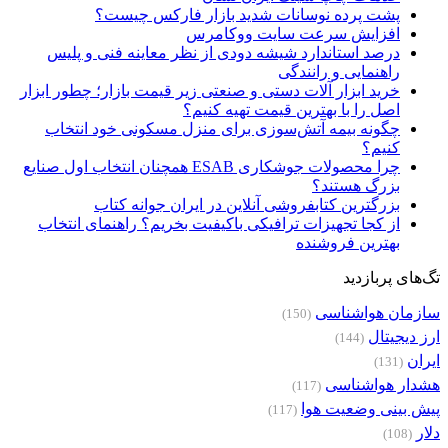
پشت پرده نوسانات شدید بازار فارکس چیست؟
افزایش سرعت سایت ووکامرس
درصد استاندارد شیشه دودی از نظر معاینه فنی و پلیس
راهنمایی و رانندگی
خرید ابزار آلات دستی و صنعتی زیر قیمت بازار؛ چطور ابزار
اصل را با بهترین قیمت تهیه کنیم؟
چگونه بیمه آتش‌سوزی برای منزل مسکونی خود انتخاب
کنیم؟
چرا محصولات جوشکاری ESAB همچنان انتخاب اول صنایع
بزرگ هستند؟
بزرگترین کتابفروشی آنلاین در ایران جوانه کتاب
از کجا تجهیزات ترافیکی باکیفیت بخریم؟ راهنمای انتخاب
بهترین فروشنده
تگ‌های پربازدید
سازمان هواشناسی
(150)
ارز دیجیتال
(144)
ایران
(131)
هشدار هواشناسی
(117)
پیش بینی وضعیت هوا
(117)
دلار
(108)