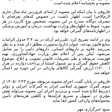
مصوبه و بخشنامه اعلام شده است.
فاروقی با بیان اینکه این مصوبه از ابتدای فروردین‌ ماه سال جاری
لازم‌الاجرا است، اظهار داشت: در خصوص کدهای تعرفه‌ای با
مصرف دوگانه مندرج در این مصوبه، تشخیص نوع کاربرد در هر
مورد، منوط به اظهارنظر وزارت بهداشت، درمان و آموزش پزشکی
در اظهارنامه‌های گمرکی خواهد بود.
وی در ادامه تصریح کرد: علی‌رغم آن‌که در بند ۴-۳ جدول الزامات
منابع قانون بودجه، عنوان (دارو) به‌صورت مطلق ذکر شده و به نظر
می‌رسد علاوه بر داروهای انسانی، داروهای دامی را نیز شامل
می‌شود، لیکن پس از اعلام نظر وزارت جهادکشاورزی، تهیه
فهرست مربوطه و طی تشریفات قانونی تصویب و ابلاغ، موضوع
کاهش حقوق گمرکی و نیز شمول استثنا از پرداخت دوازده در هزار
(۱۲/۰۰۰) ارزش گمرکی کالاهای وارداتی در این حوزه نیز اعمال
خواهد شد.
فاروقی در پایان گفت: اجرای مصوبه مربوطه مورخ ۱۴۰۵/۰۲/۲۳ از
سوی گمرک جمهوری اسلامی ایران به گمرکات اجرایی و دوایر
ذی‌ربط ابلاغ شده است و بی‌تردید اجرای این مصوبه می‌تواند نقش
مؤثری در تسهیل و تسریع فرآیندها و کاهش هزینه‌های تأمین
محموله‌های وارداتی کشور ایفا نماید.
منبع: خبرگزاری مهر