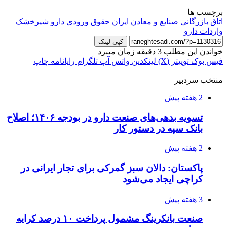
برچسب ها
اتاق بازرگانی صنایع و معادن ایران
حقوق ورودی
دارو
شیرخشک
واردات دارو
کپی لینک
خواندن این مطلب 3 دقیقه زمان میبرد
فیس بوک
توییتر (X)
لینکدین
واتس آپ
تلگرام
رایانامه
چاپ
منتخب سردبیر
2 هفته پیش
تسویه بدهی‌های صنعت دارو در بودجه ۱۴۰۶؛ اصلاح
بانک سپه در دستور کار
2 هفته پیش
پاکستان: دالان سبز گمرکی برای تجار ایرانی در
کراچی ایجاد می‌شود
3 هفته پیش
صنعت بانکرینگ مشمول پرداخت ۱۰ درصد کرایه