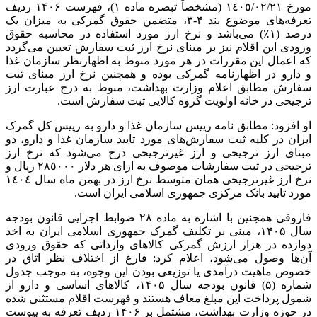
مورخ ١٤٠٥/٠٢/٢١ (مشخصاً تبصره ماده ۱)، فهرست ۱۴۰۶ ردیف
تعرفه‌های موضوع بند ۴-۳، متضمن حقوق گمرکی به میزان یک
درصد (۱٪) می‌باشد و نرخ ارز مورد استفاده در محاسبه حقوق
ورودی این اقلام نیز بر مبنای نرخ ارز ثبت سفارش تعیین می‌گردد
که اعمال این مقررات در هر مورد منوط به اظهارنظر سازمان غذا
و دارو در اظهارنامه گمرکی بوده و همچنین نرخ ارز مبنای ثبت
سفارش مطابق اعلام وزارت بهداشت، منوط به درج عبارت ارز
ترجیحی در خانه اولویت گروه کالایی ثبت سفارش است.
او افزود: مطابق نامه رییس سازمان غذا و دارو به رییس کل گمرک
ایران در کلیه ثبت سفارش‌های مورد تایید سازمان غذا و دارو، دو
مبنای ارز ترجیحی و ارز غیرترجیحی درج می‌شود که نرخ ارز
ترجیحی در ثبت سفارشات موصوف به ازای هر دلار ٢٨٥٠٠٠ ریال و
نرخ ارز غیرترجیحی همان متوسط نرخ ارز در بهمن ماه سال ١٤٠٤
مورد تایید بانک مرکزی جمهوری اسلامی ایران است.
فاروقی همچنین با اشاره به ماده ۲۸ ضوابط اجرایی قانون بودجه
سال ۱۴۰۵، مبنی بر تکلیف گمرک جمهوری اسلامی ایران به اخذ
دوازده در هزار ارزش گمرکی کالاهای وارداتی که حقوق ورودی
آن‌ها وصول می‌شود، اعلام ‌کرد: فارغ از اختلاف‌ نظر اتاق در
خصوص ماهیت درآمدی یا توزیعی بودن این وجوه، به موجب جدول
شماره (۵) قانون بودجه سال ۱۴۰۵، کالاهای اساسی و دارو از
شمول پرداخت این مبلغ معاف هستند و فهرست اقلام مستثنی شده
در حوزه وزارت بهداشت، مشتمل بر ۱۴۰۶ ردیف تعرفه به پیوست