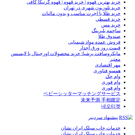
خرید بهترین قهوه | خرید قهوه | قهوه گرنیکا کافی
خرید تلوزیون شهری در تهران
خرید طلا با اجرت مناسب و بدون مالیات
خرید قسطی
خرید مس
ساچمه بلبرینگ
صندوق طلا
فروش عمده مواد شیمیایی
قیمت روز ورق آجدار
مایکروسافت پرشیا: خرید محصولات اورجینال با لایسنس
معتبر
مهر اقتصادی
همسو فناوری
وام چک
وام فوری
وام فوری
ベビーシッターマッチングサービス
未来予測 手相鑑定
네오티켓
پیشنهاد سردبیر
خدمات چاپ سیلک ایران نشان
خدمات چاپ سیلک ایران نشان