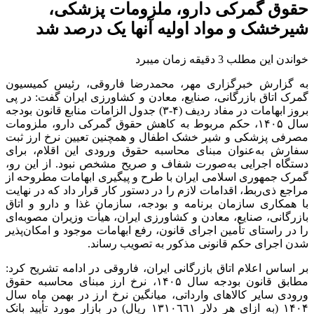
حقوق گمرکی دارو، ملزومات پزشکی،
شیرخشک و مواد اولیه آنها یک درصد شد
خواندن این مطلب 3 دقیقه زمان میبرد
به گزارش خبرگزاری مهر، محمدرضا فاروقی، رئیس کمیسیون
گمرک اتاق بازرگانی، صنایع، معادن و کشاورزی ایران گفت: در پی
بروز ابهامات در مفاد ردیف (۴-۳) جدول الزامات منابع قانون بودجه
سال ۱۴۰۵، حکم مربوط به کاهش حقوق گمرکی دارو، ملزومات
مصرفی پزشکی و شیر خشک اطفال و همچنین تعیین نرخ ارز ثبت
سفارش به‌عنوان مبنای محاسبه حقوق ورودی این اقلام، برای
دستگاه اجرایی به‌صورت شفاف و صریح مشخص نبود. از این رو،
گمرک جمهوری اسلامی ایران با طرح و پیگیری ابهامات مطروحه از
مراجع ذی‌ربط، اقدامات لازم را در دستور کار قرار داد که در نهایت
با همکاری سازمان برنامه و بودجه، سازمان غذا و دارو و اتاق
بازرگانی، صنایع، معادن و کشاورزی ایران، هیأت وزیران مصوبه‌ای
را در راستای تأمین اجرای قانون، رفع ابهامات موجود و امکان‌پذیر
شدن اجرای حکم قانونی مذکور به تصویب رساند.
بر اساس اعلام اتاق بازرگانی ایران، فاروقی در ادامه تشریح کرد:
مطابق قانون بودجه سال ۱۴۰۵، نرخ ارز مبنای محاسبه حقوق
ورودی سایر کالاهای وارداتی، میانگین نرخ ارز در بهمن‌ ماه سال
۱۴۰۴ (به ازای هر دلار ١٣١٠٦٦١ ریال) در بازار مورد تأیید بانک