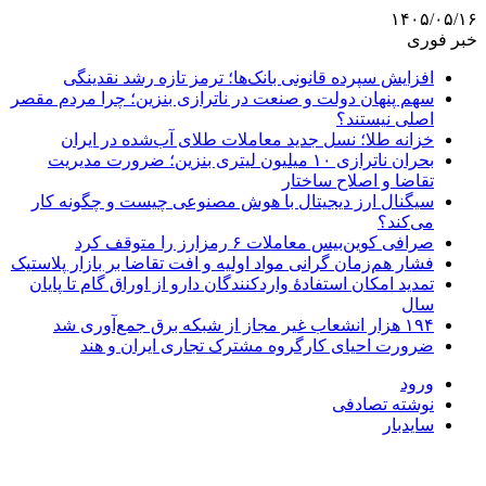
۱۴۰۵/۰۵/۱۶
خبر فوری
افزایش سپرده قانونی بانک‌ها؛ ترمز تازه رشد نقدینگی
سهم پنهان دولت و صنعت در ناترازی بنزین؛ چرا مردم مقصر
اصلی نیستند؟
خزانه طلا؛ نسل جدید معاملات طلای آب‌شده در ایران
بحران ناترازی ۱۰ میلیون لیتری بنزین؛ ضرورت مدیریت
تقاضا و اصلاح ساختار
سیگنال ارز دیجیتال با هوش مصنوعی چیست و چگونه کار
می‌کند؟
صرافی کوین‌بیس معاملات ۶ رمزارز را متوقف کرد
فشار هم‌زمان گرانی مواد اولیه و افت تقاضا بر بازار پلاستیک
تمدید امکان استفادۀ واردکنندگان دارو از اوراق گام تا پایان
سال
۱۹۴ هزار انشعاب غیر مجاز از شبکه برق جمع‌آوری شد
ضرورت احیای کارگروه مشترک تجاری ایران و هند
ورود
نوشته تصادفی
سایدبار