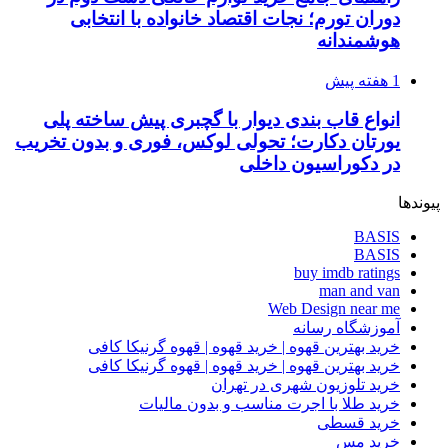
دوران تورم؛ نجات اقتصاد خانواده با انتخابی
هوشمندانه
1 هفته پیش
انواع قاب بندی دیوار با گچبری پیش ساخته پلی
یورتان دکارت؛ تحولی لوکس، فوری و بدون تخریب
در دکوراسیون داخلی
پیوندها
BASIS
BASIS
buy imdb ratings
man and van
Web Design near me
آموزشگاه رسانه
خرید بهترین قهوه | خرید قهوه | قهوه گرنیکا کافی
خرید بهترین قهوه | خرید قهوه | قهوه گرنیکا کافی
خرید تلوزیون شهری در تهران
خرید طلا با اجرت مناسب و بدون مالیات
خرید قسطی
خرید مس