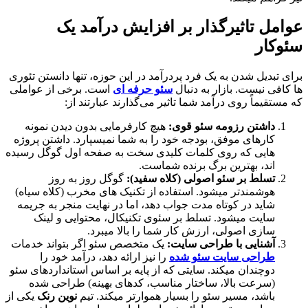
عوامل تاثیرگذار بر افزایش درآمد یک
سئوکار
برای تبدیل شدن به یک فرد پردرآمد در این حوزه، تنها دانستن تئوری‌
ها کافی نیست. بازار به دنبال
سئو حرفه ای
است. برخی از عواملی
که مستقیماً روی درآمد شما تاثیر می‌گذارند عبارتند از:
داشتن رزومه سئو قوی:
هیچ کارفرمایی بدون دیدن نمونه
کارهای موفق، بودجه خود را به شما نمیسپارد. داشتن پروژه‌
هایی که روی کلمات کلیدی سخت به صفحه اول گوگل رسیده‌
اند، بهترین برگ برنده شماست.
تسلط بر سئو اصولی (کلاه سفید):
گوگل روز به روز
هوشمندتر میشود. استفاده از تکنیک‌ های مخرب (کلاه سیاه)
شاید در کوتاه‌ مدت جواب دهد، اما در نهایت منجر به جریمه
سایت میشود. تسلط بر سئوی تکنیکال، محتوایی و لینک‌
سازی اصولی، ارزش کار شما را بالا میبرد.
آشنایی با طراحی سایت:
یک متخصص سئو اگر بتواند خدمات
طراحی سایت سئو شده
را نیز ارائه دهد، درآمد خود را
دوچندان میکند. سایتی که از پایه بر اساس استانداردهای سئو
(سرعت بالا، ساختار مناسب، کدهای بهینه) طراحی شده
باشد، مسیر سئو را بسیار هموارتر میکند. تیم
نوین رنک
یکی از