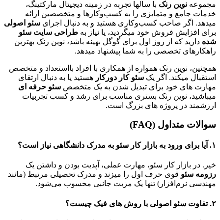
مجموعه
نوین رنک
با سالها تجربه در زمینه دیجیتال مارکتینگ،
خدمات جامع و متمایزی را به کسب‌وکارها و متخصصین ارائه
میدهد. اگر صاحب کسب‌وکاری هستید و به دنبال اجرای
سئو اصولی
برای افزایش فروش خود میگردید، یا نیاز به
طراحی سایت سئو
شده
دارید که از روز اول برای گوگل بهینه باشد، نوین رنک بهترین
راهکارهای تخصصی را به شما پیشنهاد میدهد.
همچنین، نوین رنک همواره از همکاری با افراد بااستعداد و متخصص
استقبال میکند. اگر یک
سئو کار دورکار
هستید یا به دنبال ارتقای
مهارت‌ های خود برای تبدیل شدن به یک متخصص
سئو حرفه ای
میباشید، نوین رنک بستری مناسب برای رشد و کسب تجربیات
ارزشمند در پروژه‌ های بزرگ است.
سوالات متداول (FAQ)
۱. آیا برای ورود به بازار کار سئو به مدرک دانشگاهی نیاز است؟
خیر. در بازار کار سئو، مهارت عملی، آپدیت بودن و داشتن یک
رزومه سئو
قوی حرف اول را میزند و مدرک تحصیلی مرتبط (مانند
مهندسی نرم‌افزار) تنها یک مزیت جانبی محسوب می‌شود.
۲. تفاوت سئو اصولی با روش‌ های فیک چیست؟