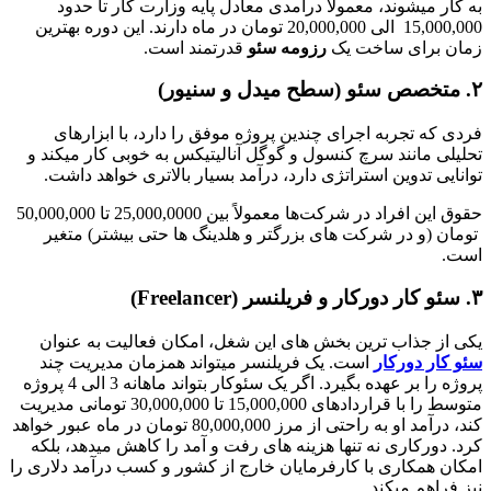
به کار میشوند، معمولاً درآمدی معادل پایه وزارت کار تا حدود
15,000,000 الی 20,000,000 تومان در ماه دارند. این دوره بهترین
زمان برای ساخت یک
رزومه سئو
قدرتمند است.
۲. متخصص سئو (سطح میدل و سنیور)
فردی که تجربه اجرای چندین پروژه موفق را دارد، با ابزارهای
تحلیلی مانند سرچ کنسول و گوگل آنالیتیکس به خوبی کار میکند و
توانایی تدوین استراتژی دارد، درآمد بسیار بالاتری خواهد داشت.
حقوق این افراد در شرکت‌ها معمولاً بین 25,000,0000 تا 50,000,000
تومان (و در شرکت‌ های بزرگتر و هلدینگ‌ ها حتی بیشتر) متغیر
است.
۳. سئو کار دورکار و فریلنسر (Freelancer)
یکی از جذاب‌ ترین بخش‌ های این شغل، امکان فعالیت به عنوان
سئو کار دورکار
است. یک فریلنسر میتواند همزمان مدیریت چند
پروژه را بر عهده بگیرد. اگر یک سئوکار بتواند ماهانه 3 الی 4 پروژه
متوسط را با قراردادهای 15,000,000 تا 30,000,000 تومانی مدیریت
کند، درآمد او به راحتی از مرز 80,000,000 تومان در ماه عبور خواهد
کرد. دورکاری نه تنها هزینه‌ های رفت و آمد را کاهش میدهد، بلکه
امکان همکاری با کارفرمایان خارج از کشور و کسب درآمد دلاری را
نیز فراهم میکند.