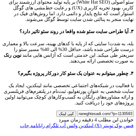
سئو اصولی (White Hat SEO) بر پایه تولید محتوای ارزشمند برای
کاربر، بهبود تجربه کاربری (UX) و رعایت خط‌مشی‌ های گوگل
استوار است که نتایج پایدار و دائمی دارد. اما روش‌های فیک در
نهایت منجر به پنالتی شدن سایت توسط گوگل می‌شوند.
۳. آیا طراحی سایت سئو شده واقعا در روند سئو تاثیر دارد؟
بله، به شدت! سایتی که از پایه با کدهای بهینه، سرعت بالا و معماری
درست طراحی شده باشد، حداقل 30% الی 40% مسیر سئو را
سریعتر طی میکند. این خدمتی است که آژانس‌ هایی مانند
نوین رنک
به صورت تخصصی ارائه می‌دهند.
۴. چطور میتوانم به عنوان یک سئو کار دورکار پروژه بگیرم؟
با فعالیت در شبکه‌های اجتماعی تخصصی مانند لینکدین، ایجاد یک
سایت شخصی به عنوان پورتفولیو، ثبت‌نام در پلتفرم‌های فریلنسری
و ارائه مشاوره‌های رایگان به کسب‌وکارهای کوچک می‌توانید اولین
پروژه‌های خود را دریافت کنید.
کپی لینک
خواندن این مطلب 4 دقیقه زمان میبرد
فیس بوک
توییتر (X)
لینکدین
واتس آپ
تلگرام
رایانامه
چاپ