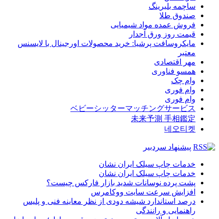
ساچمه بلبرینگ
صندوق طلا
فروش عمده مواد شیمیایی
قیمت روز ورق آجدار
مایکروسافت پرشیا: خرید محصولات اورجینال با لایسنس
معتبر
مهر اقتصادی
همسو فناوری
وام چک
وام فوری
وام فوری
ベビーシッターマッチングサービス
未来予測 手相鑑定
네오티켓
پیشنهاد سردبیر
خدمات چاپ سیلک ایران نشان
خدمات چاپ سیلک ایران نشان
پشت پرده نوسانات شدید بازار فارکس چیست؟
افزایش سرعت سایت ووکامرس
درصد استاندارد شیشه دودی از نظر معاینه فنی و پلیس
راهنمایی و رانندگی