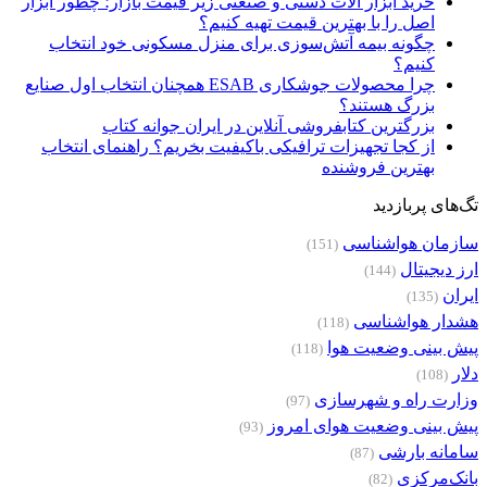
خرید ابزار آلات دستی و صنعتی زیر قیمت بازار؛ چطور ابزار
اصل را با بهترین قیمت تهیه کنیم؟
چگونه بیمه آتش‌سوزی برای منزل مسکونی خود انتخاب
کنیم؟
چرا محصولات جوشکاری ESAB همچنان انتخاب اول صنایع
بزرگ هستند؟
بزرگترین کتابفروشی آنلاین در ایران جوانه کتاب
از کجا تجهیزات ترافیکی باکیفیت بخریم؟ راهنمای انتخاب
بهترین فروشنده
تگ‌های پربازدید
سازمان هواشناسی
(151)
ارز دیجیتال
(144)
ایران
(135)
هشدار هواشناسی
(118)
پیش بینی وضعیت هوا
(118)
دلار
(108)
وزارت راه و شهرسازی
(97)
پیش بینی وضعیت هوای امروز
(93)
سامانه بارشی
(87)
بانک‌مرکزی
(82)