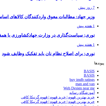
7 روز پیش
وزیر جهاد: مطالبات معوق واردکنندگان کالاهای اسا
1 هفته پیش
نوری: سیاست‌گذاری در وزارت جهادکشاورزی با همفک
1 هفته پیش
نوری: برای اصلاح نظام نان باید تفکیک وظایف شود
پیوندها
BASIS
BASIS
buy imdb ratings
man and van
Web Design near me
آموزشگاه رسانه
خرید بهترین قهوه | خرید قهوه | قهوه گرنیکا کافی
خرید بهترین قهوه | خرید قهوه | قهوه گرنیکا کافی