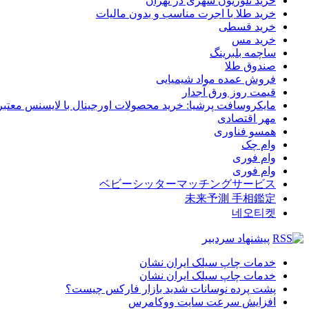
خرید تلوزیون شهری در تهران
خرید طلا با اجرت مناسب و بدون مالیات
خرید قسطی
خرید مس
ساچمه بلبرینگ
صندوق طلا
فروش عمده مواد شیمیایی
قیمت روز ورق آجدار
مایکروسافت پرشیا: خرید محصولات اورجینال با لایسنس معتبر
مهر اقتصادی
همسو فناوری
وام چک
وام فوری
وام فوری
ベビーシッターマッチングサービス
未来予測 手相鑑定
네오티켓
پیشنهاد سردبیر
خدمات چاپ سیلک ایران نشان
خدمات چاپ سیلک ایران نشان
پشت پرده نوسانات شدید بازار فارکس چیست؟
افزایش سرعت سایت ووکامرس