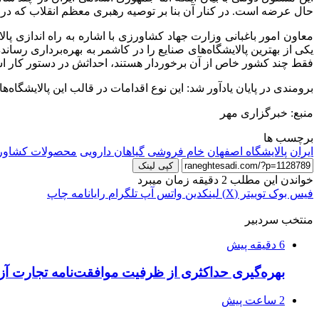
حال عرضه است. در کنار آن بنا بر توصیه رهبری معظم انقلاب که در
معاون امور باغبانی وزارت جهاد کشاورزی با اشاره به راه اندازی پال
یکی از بهترین پالایشگاه‌های صنایع را در کاشمر به بهره‌برداری رسانده‌ایم. سرمایه‌گذاری حدود ۲۰۰ میلیون دلاری در استا
فقط چند کشور خاص از آن برخوردار هستند، احداثش در دستور کار ا
برومندی در پایان یادآور شد: این نوع اقدامات در قالب این پالایشگ
منبع: خبرگزاری مهر
برچسب ها
ایران
پالایشگاه اصفهان
خام فروشی
گیاهان دارویی
محصولات کشاور
کپی لینک
خواندن این مطلب 2 دقیقه زمان میبرد
فیس بوک
توییتر (X)
لینکدین
واتس آپ
تلگرام
رایانامه
چاپ
منتخب سردبیر
6 دقیقه پیش
بهره‌گیری حداکثری از ظرفیت موافقت‌نامه تجارت آزا
2 ساعت پیش