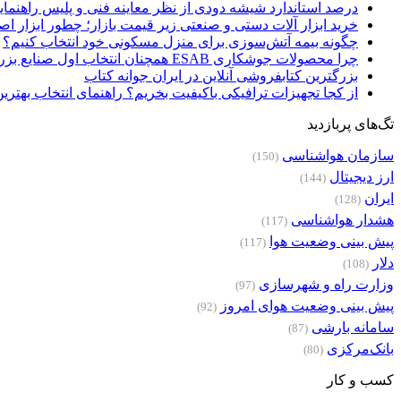
درصد استاندارد شیشه دودی از نظر معاینه فنی و پلیس راهنمای
خرید ابزار آلات دستی و صنعتی زیر قیمت بازار؛ چطور ابزار اصل
چگونه بیمه آتش‌سوزی برای منزل مسکونی خود انتخاب کنیم؟
چرا محصولات جوشکاری ESAB همچنان انتخاب اول صنایع بزرگ هستند؟
بزرگترین کتابفروشی آنلاین در ایران جوانه کتاب
از کجا تجهیزات ترافیکی باکیفیت بخریم؟ راهنمای انتخاب بهتری
تگ‌های پربازدید
سازمان هواشناسی
(150)
ارز دیجیتال
(144)
ایران
(128)
هشدار هواشناسی
(117)
پیش بینی وضعیت هوا
(117)
دلار
(108)
وزارت راه و شهرسازی
(97)
پیش بینی وضعیت هوای امروز
(92)
سامانه بارشی
(87)
بانک‌مرکزی
(80)
کسب و کار