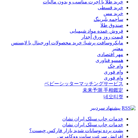
خرید طلا با اجرت مناسب و بدون مالیات
خرید قسطی
خرید مس
ساچمه بلبرینگ
صندوق طلا
فروش عمده مواد شیمیایی
قیمت روز ورق آجدار
مایکروسافت پرشیا: خرید محصولات اورجینال با لایسنس
معتبر
مهر اقتصادی
همسو فناوری
وام چک
وام فوری
وام فوری
ベビーシッターマッチングサービス
未来予測 手相鑑定
네오티켓
پیشنهاد سردبیر
خدمات چاپ سیلک ایران نشان
خدمات چاپ سیلک ایران نشان
پشت پرده نوسانات شدید بازار فارکس چیست؟
افزایش سرعت سایت ووکامرس