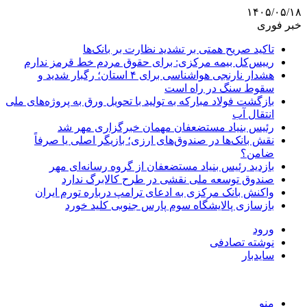
۱۴۰۵/۰۵/۱۸
خبر فوری
تاکید صریح همتی بر تشدید نظارت بر بانک‌ها
رییس‌کل بیمه مرکزی: برای حقوق مردم خط قرمز ندارم
هشدار نارنجی هواشناسی برای ۴ استان؛ رگبار شدید و
سقوط سنگ در راه است
بازگشت فولاد مبارکه به تولید با تحویل ورق به پروژه‌های ملی
انتقال آب
رئیس بنیاد مستضعفان مهمان خبرگزاری مهر شد
نقش بانک‌ها در صندوق‌های ارزی؛ بازیگر اصلی یا صرفاً
ضامن؟
بازدید رئیس بنیاد مستضعفان از گروه رسانه‌ای مهر
صندوق توسعه ملی نقشی در طرح کالابرگ ندارد
واکنش بانک مرکزی به ادعای ترامپ درباره تورم ایران
بازسازی پالایشگاه سوم پارس جنوبی کلید خورد
ورود
نوشته تصادفی
سایدبار
منو