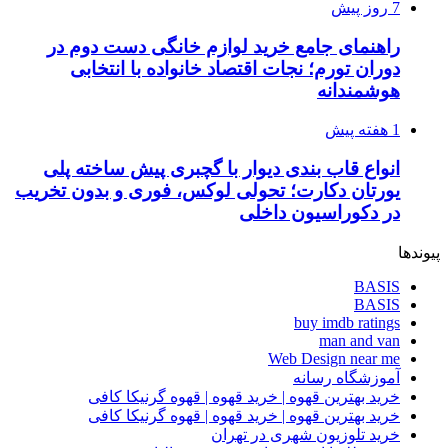
7 روز پیش
راهنمای جامع خرید لوازم خانگی دست دوم در
دوران تورم؛ نجات اقتصاد خانواده با انتخابی
هوشمندانه
1 هفته پیش
انواع قاب بندی دیوار با گچبری پیش ساخته پلی
یورتان دکارت؛ تحولی لوکس، فوری و بدون تخریب
در دکوراسیون داخلی
پیوندها
BASIS
BASIS
buy imdb ratings
man and van
Web Design near me
آموزشگاه رسانه
خرید بهترین قهوه | خرید قهوه | قهوه گرنیکا کافی
خرید بهترین قهوه | خرید قهوه | قهوه گرنیکا کافی
خرید تلوزیون شهری در تهران