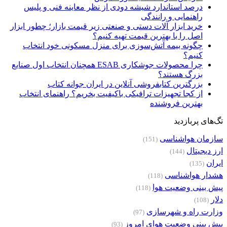
درصد استاندارد شیشه دودی از نظر معاینه فنی و پلیس
راهنمایی و رانندگی
خرید ابزار آلات دستی و صنعتی زیر قیمت بازار؛ چطور ابزار
اصل را با بهترین قیمت تهیه کنیم؟
چگونه بیمه آتش‌سوزی برای منزل مسکونی خود انتخاب
کنیم؟
چرا محصولات جوشکاری ESAB همچنان انتخاب اول صنایع
بزرگ هستند؟
بزرگترین کتابفروشی آنلاین در ایران جوانه کتاب
از کجا تجهیزات ترافیکی باکیفیت بخریم؟ راهنمای انتخاب
بهترین فروشنده
تگ‌های پربازدید
سازمان هواشناسی
(151)
ارز دیجیتال
(144)
ایران
(135)
هشدار هواشناسی
(118)
پیش بینی وضعیت هوا
(118)
دلار
(108)
وزارت راه و شهرسازی
(97)
پیش بینی وضعیت هوای امروز
(93)