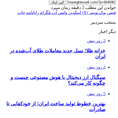
کپی لینک
خواندن این مطلب 2 دقیقه زمان میبرد
فیس بوک
توییتر (X)
لینکدین
واتس آپ
تلگرام
رایانامه
چاپ
منتخب سردبیر
دیگر اخبار
2 روز پیش
خزانه طلا؛ نسل جدید معاملات طلای آب‌شده در
ایران
2 روز پیش
سیگنال ارز دیجیتال با هوش مصنوعی چیست و
چگونه کار می‌کند؟
5 روز پیش
بهترین خطوط تولید ساخت ایران؛ از خودکفایی تا
صادرات