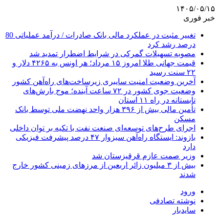
۱۴۰۵/۰۵/۱۵
خبر فوری
تغییر مثبت در عملکرد مالی بانک صادرات / درآمد عملیاتی 80
درصد رشد کرد
مصوبه تسهیلات گمرکی در شرایط اضطرار تمدید شد
قیمت جهانی طلا امروز ۱۵ مرداد؛ هر اونس به ۴۲۶۵ دلار و
۲۲ سنت رسید
آخرین وضعیت امنیت سایبری زیرساخت‌های راه‌آهن کشور
وضعیت جوی کشور در ۷۲ ساعت آینده؛ موج بارش‌های
تابستانه در راه ۱۱ استان
تأمین مالی بیش از ۳۹۶ هزار واحد نهضت ملی توسط بانک
مسکن
اجرای طرح‌های توسعه‌ای صنعت نفت با تکیه بر توان داخلی
بازوند: ایستگاه راه‌آهن سبزوار ۴۷ درصد پیشرفت فیزیکی
دارد
وزیر صمت عازم قرقیزستان شد
بیش از ۳ میلیون زائر اربعین از مرزهای زمینی کشور خارج
شدند
ورود
نوشته تصادفی
سایدبار