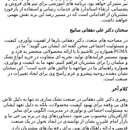
نیز متمرکز خواهد بود. برنامه های آموزشی برای تیم های فروش و
پشتیبانی، ارتقاء استاندارد های خدمات رسانی و استفاده از بازخورد
مشتریان از اقداماتی است که در مسیر رشد این برند نقش مهمی
خواهند داشت.
سخنان دکتر علی دهقانی سانیج
در مصاحبه های متعدد، دکتر دهقانی بارها از اهمیت نوآوری، کیفیت
و مسئولیت اجتماعی سخن گفته اند. ایشان می گویند:” ما در
PGMA همواره در تلاشیم تا با ارائه محصولاتی منحصر به فرد و
بهبود مستمر فرآیندهای تولید، تجربه ای متفاوت در خرید انواع تشک
و مبلمان را برای مشتریان فراهم کنیم. تعهد ما به کیفیت و نوآوری،
همواره راهنمای ما در مواجهه با چالش های جدید است”. این سخنان
نشان دهنده روحیه پیشرو و عزم راسخ وی برای ایجاد تغییرات در
صنعت است.
کلام آخر
رهبری دکتر علی دهقانی در صنعت تشک سازی نه تنها به دلیل تلاش
های بی وقفه برای بهبود کیفیت محصولات، بلکه به دلیل تعهد ایشان
به مسئولیت اجتماعی و نوآوری در مدیریت، الگویی برای سایر
کارآفرینان محسوب می شود. دستاوردهای وی در برند پی جی ما و
بازار امام علی
نشان از توانمندی در ایجاد تحول در یک صنعت
(ع)
قدیمی و ارائه راهکارهای نوین برای رفع نیازهای مشتریان دارد.