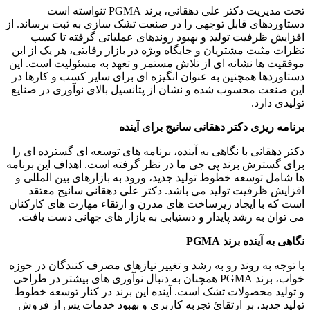
تحت مدیریت دکتر علی دهقانی، برند PGMA تنواسته است
دستاوردهای قابل توجهی را در صنعت تشک سازی به ثبت برساند. از
افزایش ظرفیت تولید و بهبود روندهای عملیاتی گرفته تا کسب
نظرات مثبت مشتریان و جایگاه ویژه در بازار رقابتی، هر یک از این
موفقیت ها نشانه ای از تلاش مستمر و تعهد به مسئولیت است. این
دستاوردها همچنین به عنوان انگیزه ای برای سایر کسب و کارها در
این صنعت محسوب شده و نشان از پتانسیل بالای نوآوری در صنایع
تولیدی دارد.
برنامه ریزی دکتر دهقانی سانیج برای آینده
دکتر دهقانی با نگاهی به آینده، برنامه های توسعه ای گسترده ای را
برای گسترش برند پی جی ما در نظر گرفته است. اهداف این برنامه
ها شامل توسعه خطوط تولید جدید، ورود به بازارهای بین المللی و
افزایش ظرفیت تولید می باشد. دکتر علی دهقانی سانیج معتقد
است که با ایجاد زیرساخت های مدرن و ارتقاء مهارت های کارکنان
می توان به رشد پایدار و دستیابی به بازار های جهانی دست یافت.
نگاهی به آینده برند
PGMA
با توجه به روند رو به رشد و تغییر نیازهای مصرف کنندگان در حوزه
خواب، برند PGMA همچنان به دنبال نوآوری های بیشتر در طراحی
و تولید محصولات تشک است. آینده این برند در کنار توسعه خطوط
تولید جدید، بر ارتقائ تجربه کاربری و بهبود خدمات پس از فروش