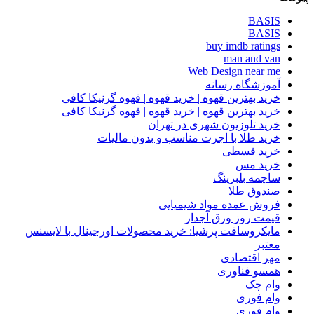
BASIS
BASIS
buy imdb ratings
man and van
Web Design near me
آموزشگاه رسانه
خرید بهترین قهوه | خرید قهوه | قهوه گرنیکا کافی
خرید بهترین قهوه | خرید قهوه | قهوه گرنیکا کافی
خرید تلوزیون شهری در تهران
خرید طلا با اجرت مناسب و بدون مالیات
خرید قسطی
خرید مس
ساچمه بلبرینگ
صندوق طلا
فروش عمده مواد شیمیایی
قیمت روز ورق آجدار
مایکروسافت پرشیا: خرید محصولات اورجینال با لایسنس
معتبر
مهر اقتصادی
همسو فناوری
وام چک
وام فوری
وام فوری