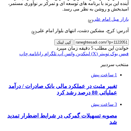
آینده این برند با برنامه های توسعه ای و تمرکز بر نوآوری مستمر،
امیدبخش و روشن به نظر می رسد.
بازار مبل امام علی
(ع)
آدرس: کرج، مشکین دشت، انتهای بلوار امام علی
(ع)
کپی لینک
خواندن این مطلب 5 دقیقه زمان میبرد
فیس بوک
توییتر (X)
لینکدین
واتس آپ
تلگرام
رایانامه
چاپ
منتخب سردبیر
1 ساعت پیش
تغییر مثبت در عملکرد مالی بانک صادرات / درآمد
عملیاتی 80 درصد رشد کرد
3 ساعت پیش
مصوبه تسهیلات گمرکی در شرایط اضطرار تمدید
شد