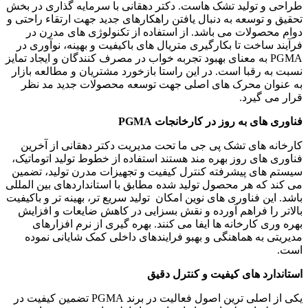
طراحی و تولید تشک هاست. دکتر دهقانی با سرمایه گذاری در بخش
تحقیق و توسعه به دنبال یافتن راهکارهای جدید جهت ارتقاء راحتی و
دوام محصولات می باشد. از استفاده از تکنولوژی های مدرن در
فرآیند ساخت تا بکارگیری متریال های باکیفیت و بهینه، نوآوری در
PGMA به معنای بهبود تجربه خواب در مصرف کنندگان و ایجاد تمایز
نسبت به رقبا است. در این راستا بازخورد مشتریان و مطالعه بازار
به عنوان محرک های اصلی جهت توسعه محصولات جدید مد نظر
قرار می گیرد.
فناوری های به روز در کارخانجات
PGMA
کارخانه های تشک پی جی ما تحت مدیریت دکتر دهقانی از آخرین
فناوری های روز بهره مند هستند استفاده از خطوط تولید اتوماتیک،
سیستم های پیشرفته کنترل کیفیت و تجهیزات مدرن تولید، تضمین
می کند که هر محصول تولید شده مطابق با استانداردهای بین المللی
باشد. این فناوری های نوین امکان تولید سریع تر، بهینه تر و باکیفیت
بالاتر را فراهم آورده و نقش بسزایی در کاهش ضایعات و افزایش
بهره وری کارخانه ها ایفا می کنند. بهره گیری از نرم افزارهای
مدیریتی به هماهنگی و بهبو فرایندهای داخلی کمک شایانی نموده
است.
استاندارد های کیفیت و کنترل دقیق
یکی از اصلی ترین اصول فعالیت در برند PGMA تضمین کیفیت در