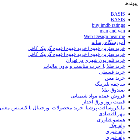
پیوندها
BASIS
BASIS
buy imdb ratings
man and van
Web Design near me
آموزشگاه رسانه
خرید بهترین قهوه | خرید قهوه | قهوه گرنیکا کافی
خرید بهترین قهوه | خرید قهوه | قهوه گرنیکا کافی
خرید تلوزیون شهری در تهران
خرید طلا با اجرت مناسب و بدون مالیات
خرید قسطی
خرید مس
ساچمه بلبرینگ
صندوق طلا
فروش عمده مواد شیمیایی
قیمت روز ورق آجدار
مایکروسافت پرشیا: خرید محصولات اورجینال با لایسنس معتبر
مهر اقتصادی
همسو فناوری
وام چک
وام فوری
وام فوری