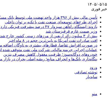
۱۴۰۵/۰۵/۱۵
خبر فوری
تأمین مالی بیش از ۳۹۶ هزار واحد نهضت ملی توسط بانک مسکن
اجرای طرح‌های توسعه‌ای صنعت نفت با تکیه بر توان داخلی
بازوند: ایستگاه راه‌آهن سبزوار ۴۷ درصد پیشرفت فیزیکی دارد
وزیر صمت عازم قرقیزستان شد
بیش از ۳ میلیون زائر اربعین از مرزهای زمینی کشور خارج شدند
افت صادرات نفت آمریکا به پایین‌ترین حجم در ۸ ماه اخیر
در صورت افزایش تقاضا، قطارهای بیشتری به ناوگان اضافه م
عملیات اجرایی جریمه مالیاتی شرکت ملی نفت متوقف شده 
خودروهای دوگانه‌سوز؛ ظرفیت مغفول کاهش مصرف بنزین
بنگاه‌داری بانک‌ها و انحراف منابع؛ ریشه اصلی بحران در بازار
ورود
نوشته تصادفی
سایدبار
منو