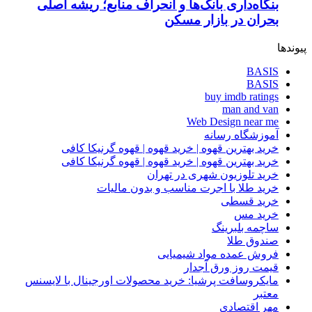
بنگاه‌داری بانک‌ها و انحراف منابع؛ ریشه اصلی
بحران در بازار مسکن
پیوندها
BASIS
BASIS
buy imdb ratings
man and van
Web Design near me
آموزشگاه رسانه
خرید بهترین قهوه | خرید قهوه | قهوه گرنیکا کافی
خرید بهترین قهوه | خرید قهوه | قهوه گرنیکا کافی
خرید تلوزیون شهری در تهران
خرید طلا با اجرت مناسب و بدون مالیات
خرید قسطی
خرید مس
ساچمه بلبرینگ
صندوق طلا
فروش عمده مواد شیمیایی
قیمت روز ورق آجدار
مایکروسافت پرشیا: خرید محصولات اورجینال با لایسنس
معتبر
مهر اقتصادی