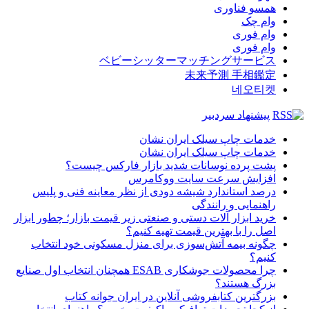
همسو فناوری
وام چک
وام فوری
وام فوری
ベビーシッターマッチングサービス
未来予測 手相鑑定
네오티켓
پیشنهاد سردبیر
خدمات چاپ سیلک ایران نشان
خدمات چاپ سیلک ایران نشان
پشت پرده نوسانات شدید بازار فارکس چیست؟
افزایش سرعت سایت ووکامرس
درصد استاندارد شیشه دودی از نظر معاینه فنی و پلیس
راهنمایی و رانندگی
خرید ابزار آلات دستی و صنعتی زیر قیمت بازار؛ چطور ابزار
اصل را با بهترین قیمت تهیه کنیم؟
چگونه بیمه آتش‌سوزی برای منزل مسکونی خود انتخاب
کنیم؟
چرا محصولات جوشکاری ESAB همچنان انتخاب اول صنایع
بزرگ هستند؟
بزرگترین کتابفروشی آنلاین در ایران جوانه کتاب