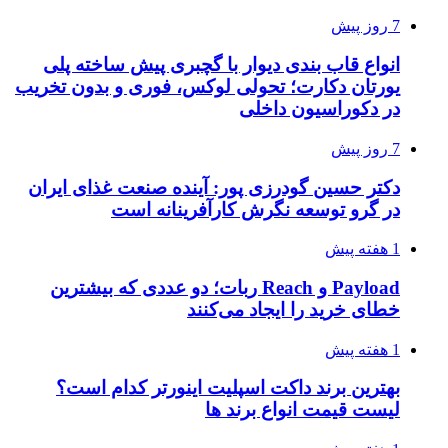
7 روز پیش
انواع قاب بندی دیوار با گچبری پیش ساخته پلی
یورتان دکارت؛ تحولی لوکس، فوری و بدون تخریب
در دکوراسیون داخلی
7 روز پیش
دکتر حسین گودرزی پور: آینده صنعت غذای ایران
در گرو توسعه نگرش کارآفرینانه است
1 هفته پیش
Payload و Reach ربات؛ دو عددی که بیشترین
خطای خرید را ایجاد می‌کنند
1 هفته پیش
بهترین برند داکت اسپلیت اینورتر کدام است؟
لیست قیمت انواع برند ها