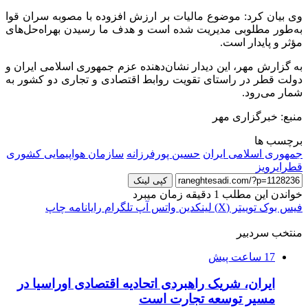
وی بیان کرد: موضوع مالیات بر ارزش افزوده با مصوبه سران قوا
به‌طور مطلوبی مدیریت شده است و هدف ما رسیدن بهراه‌حل‌های
مؤثر و پایدار است.
به گزارش مهر، این دیدار نشان‌دهنده عزم جمهوری اسلامی ایران و
دولت قطر در راستای تقویت روابط اقتصادی و تجاری دو کشور به
شمار می‌رود.
منبع: خبرگزاری مهر
برچسب ها
جمهوری اسلامی ایران
حسین پورفرزانه
سازمان هواپیمایی کشوری
قطرایرویز
کپی لینک
خواندن این مطلب 1 دقیقه زمان میبرد
فیس بوک
توییتر (X)
لینکدین
واتس آپ
تلگرام
رایانامه
چاپ
منتخب سردبیر
17 ساعت پیش
ایران، شریک راهبردی اتحادیه اقتصادی اوراسیا در
مسیر توسعه تجارت است