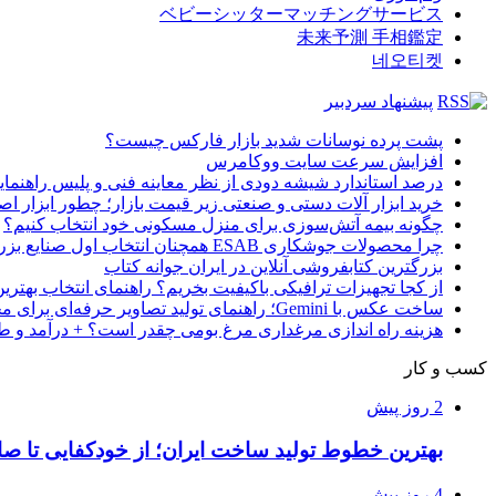
ベビーシッターマッチングサービス
未来予測 手相鑑定
네오티켓
پیشنهاد سردبیر
پشت پرده نوسانات شدید بازار فارکس چیست؟
افزایش سرعت سایت ووکامرس
درصد استاندارد شیشه دودی از نظر معاینه فنی و پلیس راهنمای
خرید ابزار آلات دستی و صنعتی زیر قیمت بازار؛ چطور ابزار اصل
چگونه بیمه آتش‌سوزی برای منزل مسکونی خود انتخاب کنیم؟
چرا محصولات جوشکاری ESAB همچنان انتخاب اول صنایع بزرگ هستند؟
بزرگترین کتابفروشی آنلاین در ایران جوانه کتاب
از کجا تجهیزات ترافیکی باکیفیت بخریم؟ راهنمای انتخاب بهتری
ساخت عکس با Gemini؛ راهنمای تولید تصاویر حرفه‌ای برای محتوا و بازاریابی
هزینه راه اندازی مرغداری مرغ بومی چقدر است؟ + درآمد و ط
کسب و کار
2 روز پیش
بهترین خطوط تولید ساخت ایران؛ از خودکفایی تا صا
4 روز پیش