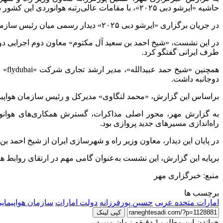
حاشیه «
ایرشو
دبی ۲۰۲۵»، با مقامات عالی‌رتبه هوانوردی این کشور دیدار و گفتگو کرد.
در جریان برگزاری «
ایرشو
دبی ۲۰۲۵» دیدار رسمی میان رئیس سازمان هواپیمای کشوری جمهوری اسلامی ایران و سه تن از جرعه‌های برجسته هوانوردی امارات متحده عربی برگزار شد.
در این نشست، «شیخ احمد بن سعید آل مکتوم» معاون دوم اجرایی د
طرف ایرانی گفتگو کرد.
همچ
دوجانبه داشت.
براساس
این گزارش، «محمد
لنگاوی
» مدیرکل و رئیس سازمان هواپیمایی کشوری دبی (DCAA) نیز حضور یافت و درباره تقویت همکاری‌ها
به گزارش مهر، محور اصلی مذاکرات، گسترش همکاری‌های هوانورد
راه‌اندازی مسیرهای جدید پروازی بود.
در پایان این دیدار، معاون وزیر راه و شهرسازی ایران از شیخ احمد ب
برپایه
این گزارش، این نشست به‌عنوان گامی مهم در ارتقای روابط هوان
منبع: خبرگزاری مهر
برچسب ها
امارات متحده عربی
حسین پورفرزانه
دولت امارات
سازمان هواپیما
کپی لینک
خواندن این مطلب 1 دقیقه زمان میبرد