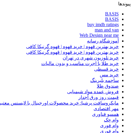
پیوندها
BASIS
BASIS
buy imdb ratings
man and van
Web Design near me
آموزشگاه رسانه
خرید بهترین قهوه | خرید قهوه | قهوه گرنیکا کافی
خرید بهترین قهوه | خرید قهوه | قهوه گرنیکا کافی
خرید تلوزیون شهری در تهران
خرید طلا با اجرت مناسب و بدون مالیات
خرید قسطی
خرید مس
ساچمه بلبرینگ
صندوق طلا
فروش عمده مواد شیمیایی
قیمت روز ورق آجدار
مایکروسافت پرشیا: خرید محصولات اورجینال با لایسنس معتبر
مهر اقتصادی
همسو فناوری
وام چک
وام فوری
وام فوری