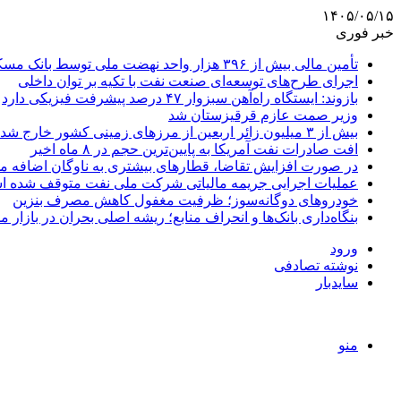
۱۴۰۵/۰۵/۱۵
خبر فوری
تأمین مالی بیش از ۳۹۶ هزار واحد نهضت ملی توسط بانک مسکن
اجرای طرح‌های توسعه‌ای صنعت نفت با تکیه بر توان داخلی
بازوند: ایستگاه راه‌آهن سبزوار ۴۷ درصد پیشرفت فیزیکی دارد
وزیر صمت عازم قرقیزستان شد
بیش از ۳ میلیون زائر اربعین از مرزهای زمینی کشور خارج شدند
افت صادرات نفت آمریکا به پایین‌ترین حجم در ۸ ماه اخیر
در صورت افزایش تقاضا، قطارهای بیشتری به ناوگان اضافه م
عملیات اجرایی جریمه مالیاتی شرکت ملی نفت متوقف شده 
خودروهای دوگانه‌سوز؛ ظرفیت مغفول کاهش مصرف بنزین
بنگاه‌داری بانک‌ها و انحراف منابع؛ ریشه اصلی بحران در بازار
ورود
نوشته تصادفی
سایدبار
منو