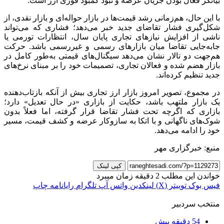
بیانگر فعال بودن جریان عرضه و نبود کمبود فوری ارز است.
با این حال، هم‌زمانی رشد قیمت‌ها در بازار حواله‌ای و بازار نقدی، از
شکل‌گیری فشار تقاضای جدید خبر می‌دهد؛ فشاری که می‌تواند
ناشی از افزایش نیازهای تجاری پایان سال، انتظارات تورمی یا
جابه‌جایی تقاضا میان بازارهای رسمی و غیررسمی باشد. حرکت
هم‌جهت دو تالار نشان می‌دهد سیگنال‌های قیمتی به‌طور کامل در
بازار هضم شده و فعالان تجاری، تصمیمات خود را بر مبنای نرخ‌های
جدید تنظیم کرده‌اند.
در مجموع، تصویر امروز بازار ارز تجاری بیش از آنکه بازتاب‌دهنده
یک بازار ملتهب باشد، حکایت از بازاری «در حال تعدیل» دارد؛
بازاری که اگرچه تحت فشار تقاضا قرار گرفته، اما فعلاً بدون
شوک‌های ناگهانی و با اتکا به سازوکار عرضه و کشف قیمت، مسیر
خود را ادامه می‌دهد.
منبع: خبرگزاری مهر
کپی لینک
خواندن این مطلب 2 دقیقه زمان میبرد
فیس بوک
توییتر (X)
لینکدین
واتس آپ
تلگرام
رایانامه
چاپ
منتخب سردبیر
54 دقیقه پیش