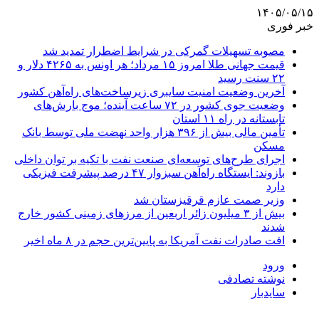
۱۴۰۵/۰۵/۱۵
خبر فوری
مصوبه تسهیلات گمرکی در شرایط اضطرار تمدید شد
قیمت جهانی طلا امروز ۱۵ مرداد؛ هر اونس به ۴۲۶۵ دلار و
۲۲ سنت رسید
آخرین وضعیت امنیت سایبری زیرساخت‌های راه‌آهن کشور
وضعیت جوی کشور در ۷۲ ساعت آینده؛ موج بارش‌های
تابستانه در راه ۱۱ استان
تأمین مالی بیش از ۳۹۶ هزار واحد نهضت ملی توسط بانک
مسکن
اجرای طرح‌های توسعه‌ای صنعت نفت با تکیه بر توان داخلی
بازوند: ایستگاه راه‌آهن سبزوار ۴۷ درصد پیشرفت فیزیکی
دارد
وزیر صمت عازم قرقیزستان شد
بیش از ۳ میلیون زائر اربعین از مرزهای زمینی کشور خارج
شدند
افت صادرات نفت آمریکا به پایین‌ترین حجم در ۸ ماه اخیر
ورود
نوشته تصادفی
سایدبار