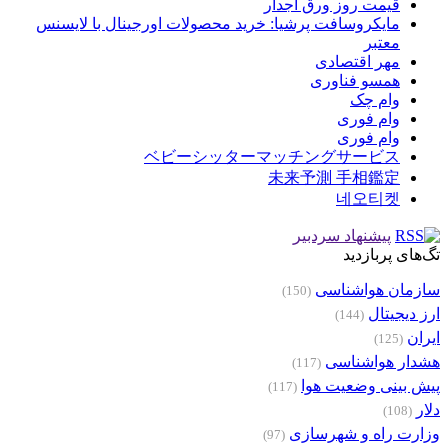
قیمت روز ورق آجدار
مایکروسافت پرشیا: خرید محصولات اورجینال با لایسنس
معتبر
مهر اقتصادی
همسو فناوری
وام چک
وام فوری
وام فوری
ベビーシッターマッチングサービス
未来予測 手相鑑定
네오티켓
پیشنهاد سردبیر
تگ‌های پربازدید
سازمان هواشناسی
(150)
ارز دیجیتال
(144)
ایران
(125)
هشدار هواشناسی
(117)
پیش بینی وضعیت هوا
(117)
دلار
(108)
وزارت راه و شهرسازی
(97)