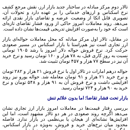
تالار دوم مرکز مبادله در ساختار جدید بازار ارز، نقش مرجع کشف
نرخ اسکناس و ارزهای خدماتی را بر عهده دارد و تحولات آن،
تصویری قابل اتکا از وضعیت عرضه و تقاضای بازار نقدی ارائه
می‌دهد. روند معاملات امروز حاکی از ورود فشار تقاضای تازه‌ای
است که خود را به‌صورت افزایش تدریجی قیمت‌ها نشان داده است.
در مقابل، تالار اول مرکز مبادله که محل معاملات حواله‌ای بازار
ارز تجاری است نیز هم‌راستا با بازار اسکناس در مسیر صعودی
حرکت کرد. نرخ فروش حواله دلار امروز با رشد ۱۹۰۵ تومانی
نسبت به روز کاری قبل، به ۷۸ هزار و ۱۶۰ تومان رسید و نرخ خرید
آن نیز در سطح ۷۷ هزار و ۴۵۷ تومان تثبیت شد.
حواله درهم امارات در تالار اول با نرخ فروش ۲۱ هزار و ۲۸۲ تومان
و نرخ خرید ۲۱ هزار و ۹۱ تومان معامله شد. حواله یورو نیز روند
افزایشی داشت و نرخ فروش آن به ۹۱ هزار و ۵۴۸ تومان و نرخ
خرید به ۹۰ هزار و ۷۲۴ تومان رسید.
بازار تحت فشار تقاضا؛ اما بدون علائم تنش
بررسی رفتار قیمت‌ها در معاملات امروز بازار ارز تجاری نشان
می‌دهد اگرچه روند صعودی در هر دو تالار مشهود است، اما این
افزایش‌ها نشانه‌ای از هیجان یا بی‌نظمی در بازار ندارد. فاصله
محدود میان نرخ‌های خرید و فروش، به‌ویژه در بازار اسکناس،