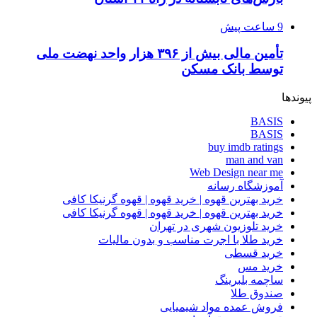
9 ساعت پیش
تأمین مالی بیش از ۳۹۶ هزار واحد نهضت ملی
توسط بانک مسکن
پیوندها
BASIS
BASIS
buy imdb ratings
man and van
Web Design near me
آموزشگاه رسانه
خرید بهترین قهوه | خرید قهوه | قهوه گرنیکا کافی
خرید بهترین قهوه | خرید قهوه | قهوه گرنیکا کافی
خرید تلوزیون شهری در تهران
خرید طلا با اجرت مناسب و بدون مالیات
خرید قسطی
خرید مس
ساچمه بلبرینگ
صندوق طلا
فروش عمده مواد شیمیایی