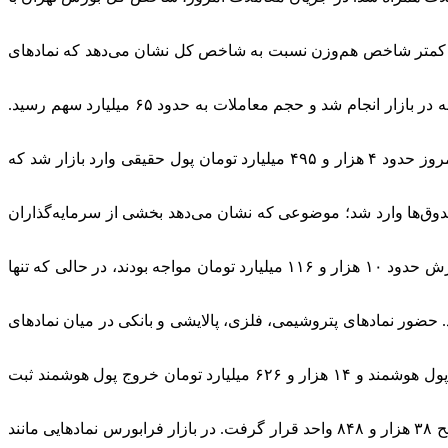
ار و ۲۵۴ واحدی معادل ۰.۹۲ درصد در ارتفاع یک میلیون و ۳۳۷ هزار و ۴۷۹ واحد ایستاد. رشد کمتر شاخص هم‌وزن نسبت به شاخص کل نشان می‌دهد که نمادهای
بر اساس داده‌های معاملاتی، ارزش بازار بورس تهران به بیش از ۱۵۲ هزار هزار میلیارد ریال رسید. در همین حال، بیش از ۸۹۴ هزار معامله در بازار انجام شد و حجم معاملات به حدود ۶۵ میلیارد سهم رسید.
در بخش جریان نقدینگی نیز ارزش معاملات خرد سهام و صندوق‌های سهامی به ۳۰ هزار و ۲۶ میلیارد تومان رسید. همچنین در معاملات امروز حدود ۴ هزار و ۴۹۵ میلیارد تومان پول حقیقی وارد بازار شد که
ودند و بیش از ۷ هزار و ۸۳ میلیارد تومان سرمایه جدید به این صندوق‌ها وارد شد؛ موضوعی که نشان می‌دهد بخشی از سرمایه‌گذاران
بررسی وضعیت صف‌های خرید و فروش نیز از برتری محسوس تقاضا در بازار حکایت دارد. در پایان معاملات، ۳۴۲ نماد با صف خرید به ارزش حدود ۱۰ هزار و ۱۱۶ میلیارد تومان مواجه بودند، در حالی که تنها
 حضور نمادهای پتروشیمی، فلزی، پالایشی و بانکی در میان نمادهای
از منظر جریان سرمایه نیز داده‌ها از ورود خالص پول هوشمند به بازار حکایت دارد. بر این اساس، حدود ۱۷ هزار و ۷۹ میلیارد تومان ورود پول هوشمند و ۱۴ هزار و ۶۲۶ میلیارد تومان خروج پول هوشمند ثبت
همزمان با معاملات بورس تهران، شاخص کل فرابورس ایران نیز روندی صعودی داشت و با افزایش ۶۲۷ واحدی معادل ۱.۶۴ درصد در سطح ۳۸ هزار و ۸۴۸ واحد قرار گرفت. در بازار فرابورس نمادهایی مانند