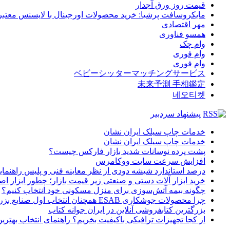
قیمت روز ورق آجدار
مایکروسافت پرشیا: خرید محصولات اورجینال با لایسنس معتبر
مهر اقتصادی
همسو فناوری
وام چک
وام فوری
وام فوری
ベビーシッターマッチングサービス
未来予測 手相鑑定
네오티켓
پیشنهاد سردبیر
خدمات چاپ سیلک ایران نشان
خدمات چاپ سیلک ایران نشان
پشت پرده نوسانات شدید بازار فارکس چیست؟
افزایش سرعت سایت ووکامرس
درصد استاندارد شیشه دودی از نظر معاینه فنی و پلیس راهنمای
خرید ابزار آلات دستی و صنعتی زیر قیمت بازار؛ چطور ابزار اصل
چگونه بیمه آتش‌سوزی برای منزل مسکونی خود انتخاب کنیم؟
چرا محصولات جوشکاری ESAB همچنان انتخاب اول صنایع بزرگ هستند؟
بزرگترین کتابفروشی آنلاین در ایران جوانه کتاب
از کجا تجهیزات ترافیکی باکیفیت بخریم؟ راهنمای انتخاب بهتری