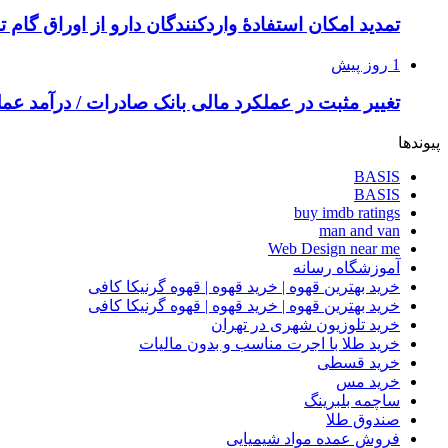
تمدید امکان استفادۀ واردکنندگان دارو از اوراق گام ت
1 روز پیش
تغییر مثبت در عملکرد مالی بانک صادرات / درآمد عملیاتی 80 درصد ر
پیوندها
BASIS
BASIS
buy imdb ratings
man and van
Web Design near me
آموزشگاه رسانه
خرید بهترین قهوه | خرید قهوه | قهوه گرنیکا کافی
خرید بهترین قهوه | خرید قهوه | قهوه گرنیکا کافی
خرید تلوزیون شهری در تهران
خرید طلا با اجرت مناسب و بدون مالیات
خرید قسطی
خرید مس
ساچمه بلبرینگ
صندوق طلا
فروش عمده مواد شیمیایی