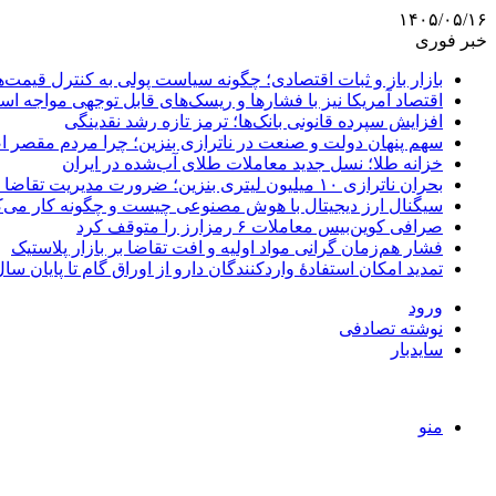
۱۴۰۵/۰۵/۱۶
خبر فوری
بازار باز و ثبات اقتصادی؛ چگونه سیاست پولی به کنترل قیمت‌ه
اقتصاد آمریکا نیز با فشارها و ریسک‌های قابل توجهی مواجه ا
افزایش سپرده قانونی بانک‌ها؛ ترمز تازه رشد نقدینگی
سهم پنهان دولت و صنعت در ناترازی بنزین؛ چرا مردم مقصر ا
خزانه طلا؛ نسل جدید معاملات طلای آب‌شده در ایران
بحران ناترازی ۱۰ میلیون لیتری بنزین؛ ضرورت مدیریت تقاضا و اصلاح ساختار
سیگنال ارز دیجیتال با هوش مصنوعی چیست و چگونه کار می‌ک
صرافی کوین‌بیس معاملات ۶ رمزارز را متوقف کرد
فشار هم‌زمان گرانی مواد اولیه و افت تقاضا بر بازار پلاستیک
تمدید امکان استفادۀ واردکنندگان دارو از اوراق گام تا پایان سا
ورود
نوشته تصادفی
سایدبار
منو