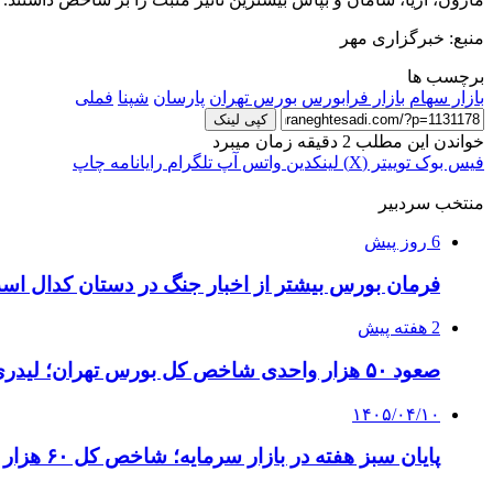
منبع: خبرگزاری مهر
برچسب ها
بازار سهام
بازار فرابورس
بورس تهران
پارسان
شپنا
فملی
کپی لینک
خواندن این مطلب 2 دقیقه زمان میبرد
فیس بوک
توییتر (X)
لینکدین
واتس آپ
تلگرام
رایانامه
چاپ
منتخب سردبیر
6 روز پیش
فرمان بورس بیشتر از اخبار جنگ در دستان کدال اس
2 هفته پیش
صعود ۵۰ هزار واحدی شاخص کل بورس تهران؛ لیدری پالایشی‌ها ادامه دارد
۱۴۰۵/۰۴/۱۰
پایان سبز هفته در بازار سرمایه؛ شاخص کل ۶۰ هزار واحد بالا رفت