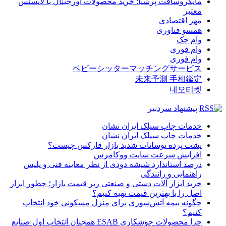
مایکروسافت پرشیا: خرید محصولات اورجینال با لایسنس
معتبر
مهر اقتصادی
همسو فناوری
وام چک
وام فوری
وام فوری
ベビーシッターマッチングサービス
未来予測 手相鑑定
네오티켓
پیشنهاد سردبیر
خدمات چاپ سیلک ایران نشان
خدمات چاپ سیلک ایران نشان
پشت پرده نوسانات شدید بازار فارکس چیست؟
افزایش سرعت سایت ووکامرس
درصد استاندارد شیشه دودی از نظر معاینه فنی و پلیس
راهنمایی و رانندگی
خرید ابزار آلات دستی و صنعتی زیر قیمت بازار؛ چطور ابزار
اصل را با بهترین قیمت تهیه کنیم؟
چگونه بیمه آتش‌سوزی برای منزل مسکونی خود انتخاب
کنیم؟
چرا محصولات جوشکاری ESAB همچنان انتخاب اول صنایع