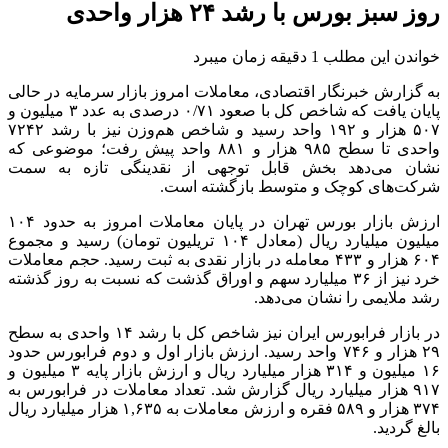
روز سبز بورس با رشد ۲۴ هزار واحدی
خواندن این مطلب 1 دقیقه زمان میبرد
به گزارش خبرنگار اقتصادی، معاملات امروز بازار سرمایه در حالی
پایان یافت که شاخص کل با صعود ۰/۷۱ درصدی به عدد ۳ میلیون و
۵۰۷ هزار و ۱۹۲ واحد رسید و شاخص هم‌وزن نیز با رشد ۷۲۴۲
واحدی تا سطح ۹۸۵ هزار و ۸۸۱ واحد پیش رفت؛ موضوعی که
نشان می‌دهد بخش قابل توجهی از نقدینگی تازه به سمت
شرکت‌های کوچک و متوسط بازگشته است.
ارزش بازار بورس تهران در پایان معاملات امروز به حدود ۱۰۴
میلیون میلیارد ریال (معادل ۱۰۴ تریلیون تومان) رسید و مجموع
۶۰۴ هزار و ۴۳۳ معامله در بازار نقدی به ثبت رسید. حجم معاملات
خرد نیز از ۳۶ میلیارد سهم و اوراق گذشت که نسبت به روز گذشته
رشد ملایمی را نشان می‌دهد.
در بازار
فرابورس
ایران نیز شاخص کل با رشد ۱۴ واحدی به سطح
۲۹ هزار و ۷۴۶ واحد رسید. ارزش بازار اول و دوم
فرابورس
حدود
۱۶ میلیون و ۳۱۴ هزار میلیارد ریال و ارزش بازار پایه ۳ میلیون و
۹۱۷ هزار میلیارد ریال گزارش شد. تعداد معاملات در
فرابورس
به
۳۷۴ هزار و ۵۸۹ فقره و ارزش معاملات به ۱,۶۳۵ هزار میلیارد ریال
بالغ گردید.