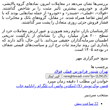
بررسی‌ها نشان می‌دهد در معاملات امروز، نمادهای گروه پالایشی،
فلزی و خودرویی بیشترین تأثیر مثبت را بر شاخص گذاشتند.
«فولاد»،
«فملی
»،
«شبندر
» و «خودرو» از جمله نمادهایی بودند که با
افزایش تقاضا همراه شدند. در مقابل، گروه‌های بانک و مخابرات با
فشار فروش جزئی روزی متعادل را پشت سر گذاشتند.
کارشناسان بازار، تداوم رشد هم‌وزن و عبور ارزش معاملات خرد از
سطح ۲۰۰ هزار میلیارد ریال را نشانه‌ای از بازگشت تدریجی
اطمینان سرمایه‌گذاران حقیقی می‌دانند. با این حال، تأکید دارند که
پایداری این روند نیازمند ثبات نرخ ارز و سیاست‌های قیمتی شفاف
در بودجه ۱۴۰۵ است.
منبع: خبرگزاری مهر
برچسب ها
تهران
شبندر
فرابورس
فملی
فولاد
کپی لینک
خواندن این مطلب 1 دقیقه زمان میبرد
فیس بوک
توییتر (X)
لینکدین
واتس آپ
تلگرام
رایانامه
چاپ
منتخب سردبیر
22 ساعت پیش