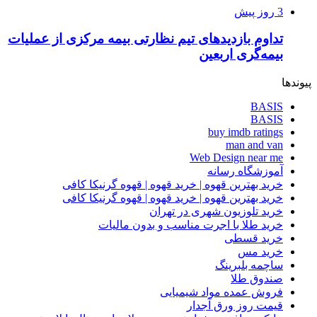
3 روز پیش
تداوم بازدیدهای تیم نظارتی بیمه مرکزی از عملیات
بیمه‌گری اربعین
پیوندها
BASIS
BASIS
buy imdb ratings
man and van
Web Design near me
آموزشگاه رسانه
خرید بهترین قهوه | خرید قهوه | قهوه گرنیکا کافی
خرید بهترین قهوه | خرید قهوه | قهوه گرنیکا کافی
خرید تلوزیون شهری در تهران
خرید طلا با اجرت مناسب و بدون مالیات
خرید قسطی
خرید مس
ساچمه بلبرینگ
صندوق طلا
فروش عمده مواد شیمیایی
قیمت روز ورق آجدار