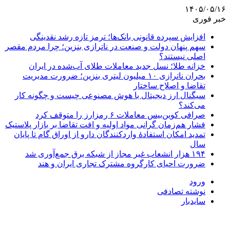
۱۴۰۵/۰۵/۱۶
خبر فوری
افزایش سپرده قانونی بانک‌ها؛ ترمز تازه رشد نقدینگی
سهم پنهان دولت و صنعت در ناترازی بنزین؛ چرا مردم مقصر
اصلی نیستند؟
خزانه طلا؛ نسل جدید معاملات طلای آب‌شده در ایران
بحران ناترازی ۱۰ میلیون لیتری بنزین؛ ضرورت مدیریت
تقاضا و اصلاح ساختار
سیگنال ارز دیجیتال با هوش مصنوعی چیست و چگونه کار
می‌کند؟
صرافی کوین‌بیس معاملات ۶ رمزارز را متوقف کرد
فشار هم‌زمان گرانی مواد اولیه و افت تقاضا بر بازار پلاستیک
تمدید امکان استفادۀ واردکنندگان دارو از اوراق گام تا پایان
سال
۱۹۴ هزار انشعاب غیر مجاز از شبکه برق جمع‌آوری شد
ضرورت احیای کارگروه مشترک تجاری ایران و هند
ورود
نوشته تصادفی
سایدبار