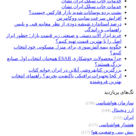
خدمات چاپ سیلک ایران نشان
خدمات چاپ سیلک ایران نشان
پشت پرده نوسانات شدید بازار فارکس چیست؟
افزایش سرعت سایت ووکامرس
درصد استاندارد شیشه دودی از نظر معاینه فنی و پلیس
راهنمایی و رانندگی
خرید ابزار آلات دستی و صنعتی زیر قیمت بازار؛ چطور ابزار
اصل را با بهترین قیمت تهیه کنیم؟
چگونه بیمه آتش‌سوزی برای منزل مسکونی خود انتخاب
کنیم؟
چرا محصولات جوشکاری ESAB همچنان انتخاب اول صنایع
بزرگ هستند؟
بزرگترین کتابفروشی آنلاین در ایران جوانه کتاب
از کجا تجهیزات ترافیکی باکیفیت بخریم؟ راهنمای انتخاب
بهترین فروشنده
تگ‌های پربازدید
سازمان هواشناسی
(150)
ارز دیجیتال
(144)
ایران
(132)
هشدار هواشناسی
(117)
پیش بینی وضعیت هوا
(117)