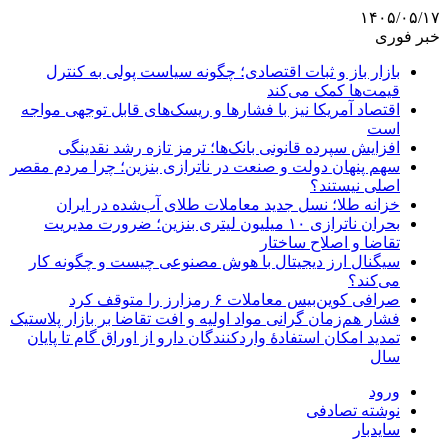
۱۴۰۵/۰۵/۱۷
خبر فوری
بازار باز و ثبات اقتصادی؛ چگونه سیاست پولی به کنترل
قیمت‌ها کمک می‌کند
اقتصاد آمریکا نیز با فشارها و ریسک‌های قابل توجهی مواجه
است
افزایش سپرده قانونی بانک‌ها؛ ترمز تازه رشد نقدینگی
سهم پنهان دولت و صنعت در ناترازی بنزین؛ چرا مردم مقصر
اصلی نیستند؟
خزانه طلا؛ نسل جدید معاملات طلای آب‌شده در ایران
بحران ناترازی ۱۰ میلیون لیتری بنزین؛ ضرورت مدیریت
تقاضا و اصلاح ساختار
سیگنال ارز دیجیتال با هوش مصنوعی چیست و چگونه کار
می‌کند؟
صرافی کوین‌بیس معاملات ۶ رمزارز را متوقف کرد
فشار هم‌زمان گرانی مواد اولیه و افت تقاضا بر بازار پلاستیک
تمدید امکان استفادۀ واردکنندگان دارو از اوراق گام تا پایان
سال
ورود
نوشته تصادفی
سایدبار