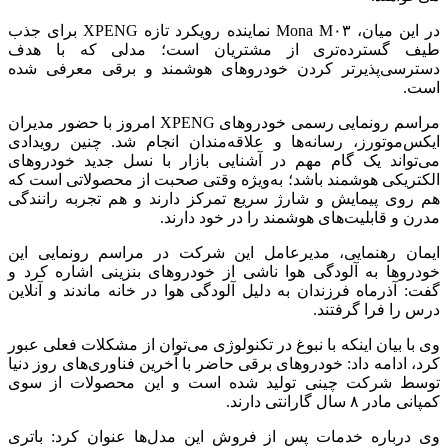
در این میان، Mona M۰۳ نماینده رویکرد تازه XPENG برای جذب
طیف گسترده‌تری از مشتریان است؛ مدلی که با هدف
دسترسی‌پذیرتر
کردن خودروهای هوشمند و برقی معرفی شده
است.
مراسم رونمایی رسمی خودروهای XPENG امروز با حضور مدیران
ایکس‌موتورز
، رسانه‌ها و علاقه‌مندان انجام شد. چنین رویدادی
می‌تواند یک گام مهم در آشنایی بازار با نسل جدید خودروهای
الکتریکی هوشمند باشد؛ به‌ویژه وقتی صحبت از محصولاتی است که
هم روی پیمایش و شارژ سریع تمرکز دارند و هم تجربه رانندگی
مدرن و قابلیت‌های هوشمند را در خود دارند.
ایمان رهنمایی، مدیرعامل این شرکت در مراسم رونمایی این
خودروها به آلودگی هوا ناشی از خودروهای بنزینی اشاره کرد و
گفت: آذرماه فرزندان به دلیل آلودگی هوا در خانه ماندند و آنلاین
درس را فرا گرفتند.
وی با بیان اینکه با نبوغ در تکنولوژی می‌توان از مشکلات فعلی عبور
کرد، ادامه داد: خودروهای برقی حاضر با آخرین فناوری‌های روز دنیا
توسط شرکت چینی تولید شده است و این محصولات از سوی
کمپانی مادر ۸ سال گارانتی دارند.
وی درباره خدمات پس از فروش این مدل‌ها عنوان کرد: باتری