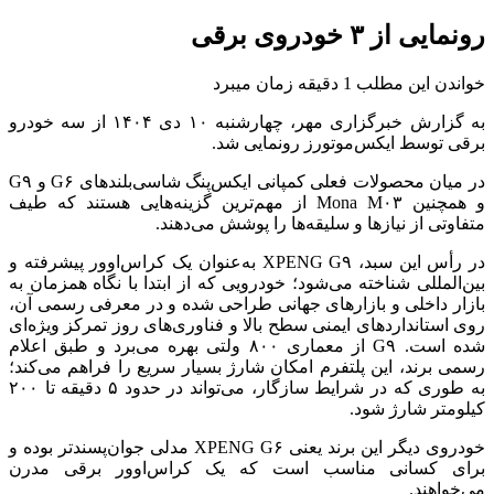
رونمایی از ۳ خودروی برقی
خواندن این مطلب 1 دقیقه زمان میبرد
به گزارش خبرگزاری مهر، چهارشنبه ۱۰ دی
۱۴۰۴
از سه خودرو
برقی توسط
ایکس‌موتورز
رونمایی شد.
در میان محصولات فعلی کمپانی
ایکس‌پنگ
شاسی‌بلندهای G۶ و G۹
و همچنین Mona M۰۳ از مهم‌ترین گزینه‌هایی هستند که طیف
متفاوتی از نیازها و سلیقه‌ها را پوشش می‌دهند.
در رأس این سبد، XPENG G۹ به‌عنوان یک
کراس‌اوور
پیشرفته و
بین‌المللی شناخته می‌شود؛ خودرویی که از ابتدا با نگاه همزمان به
بازار داخلی و بازارهای جهانی طراحی شده و در معرفی رسمی آن،
روی استانداردهای ایمنی سطح بالا و فناوری‌های روز تمرکز ویژه‌ای
شده است. G۹ از معماری ۸۰۰
ولتی
بهره می‌برد و طبق اعلام
رسمی برند، این پلتفرم امکان شارژ بسیار سریع را فراهم می‌کند؛
به طوری که در شرایط سازگار، می‌تواند در حدود ۵ دقیقه تا ۲۰۰
کیلومتر شارژ شود.
خودروی دیگر این برند یعنی XPENG G۶ مدلی
جوان‌پسندتر
بوده و
برای کسانی مناسب است که یک
کراس‌اوور
برقی مدرن
می‌خواهند.