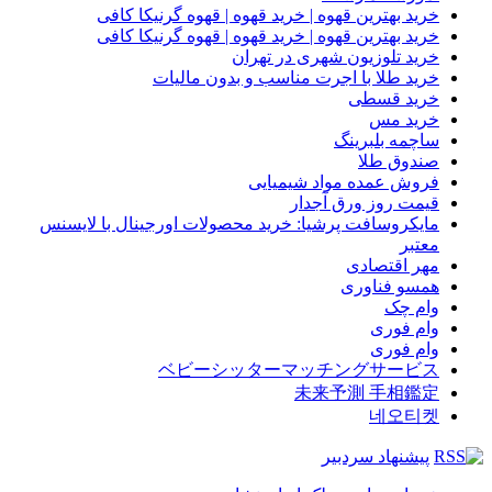
خرید بهترین قهوه | خرید قهوه | قهوه گرنیکا کافی
خرید بهترین قهوه | خرید قهوه | قهوه گرنیکا کافی
خرید تلوزیون شهری در تهران
خرید طلا با اجرت مناسب و بدون مالیات
خرید قسطی
خرید مس
ساچمه بلبرینگ
صندوق طلا
فروش عمده مواد شیمیایی
قیمت روز ورق آجدار
مایکروسافت پرشیا: خرید محصولات اورجینال با لایسنس
معتبر
مهر اقتصادی
همسو فناوری
وام چک
وام فوری
وام فوری
ベビーシッターマッチングサービス
未来予測 手相鑑定
네오티켓
پیشنهاد سردبیر