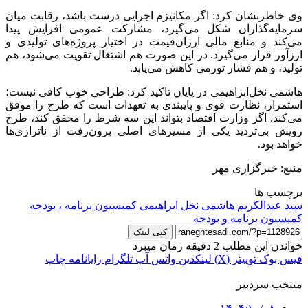
وی خاطرنشان کرد: اگر مکانیزم اجرایی درست باشد، رقابت میان
سرمایه‌گذاران شکل می‌گیرد، مشارکت عمومی افزایش پیدا
می‌کند و منابع مالی ارزان‌قیمت در اختیار پروژه‌های تولیدی و
ارزآور قرار می‌گیرد. در این صورت هم اشتغال تقویت می‌شود، هم
تولید، و هم فشار تورمی کاهش می‌یابد.
هاشمی نخل‌ابراهیمی در پایان تاکید کرد: طراحی خوب کافی نیست؛
استمرار، نظارت قوی و پایبندی به تعهدات است که طرح را موفق
می‌کند. اگر وزارت اقتصاد بتواند این سه شرط را محقق کند، طرح
رویش بی‌تردید یکی از مسیرهای اصلی برون‌رفت از ناترازی‌ها
خواهد بود.
منبع: خبرگزاری مهر
برچسب ها
سید عبدالکریم هاشمی نخل ابراهیمی
کمیسیون برنامه ، بودجه
کمیسیون برنامه و بودجه
کپی لینک
خواندن این مطلب 2 دقیقه زمان میبرد
فیس بوک
توییتر (X)
لینکدین
واتس آپ
تلگرام
رایانامه
چاپ
منتخب سردبیر