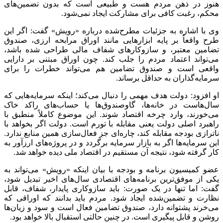
هنوز در ذهن مردم هست و طبیعی است که بدون تضمین‌های
محکم، رغبت کافی برای مشارکت ایجاد نمی‌شود.
وی با اشاره به جزئیات مطرح‌شده درباره «رویش» گفت: اگر این
طرح واقعاً بر پایه ابزارهایی مانند اوراق مرابحه ارزی، صندوق
تضامین معتبر، و سازوکارهای شفاف مالی طراحی شده باشد،
می‌تواند اعتماد مردم را جلب کند. چون اوراق مبتنی بر دارایی
واقعی است و صندوق تضامین هم می‌تواند خطرات را برای
سرمایه‌گذاران به حداقل برساند.
او افزود: دولت هدف مهمی را دنبال می‌کند؛ اینکه سرمایه‌هایی که
سال‌هاست در خانه‌ها، گاوصندوق‌ها یا حساب‌های راکد خاک
می‌خورند، وارد چرخه اقتصاد شوند. این موضوع کاملاً منطبق با
راهبرد اصلی دولت یعنی مقابله با تورم است. دولت اگر بخواهد با
ناترازی بودجه مقابله کند، چاره‌ای جز فعال‌سازی همین منابع ندارد.
این سرمایه‌ها اگر به بازار سرمایه برگردد و در پروژه‌های ارزآور به
کار گرفته شود، نتیجه آن مستقیم در اقتصاد ملی دیده خواهد شد.
عضو کمیسیون برنامه و بودجه با بیان اینکه «رویش» می‌تواند به
یکی از موفق‌ترین برنامه‌های اقتصادی سال‌های اخیر تبدیل شود،
گفت: اما تنها در یک صورت: باید سازوکاری پایدار، شفاف، قابل
نظارت و تضمین‌شده ایجاد شود. مردم باید بدانند که اوراقی که
می‌خرند پشتوانه دارد، صندوق تضامین فعال است و سود و زیان‌ها
روشن و قابل پیگیری است. در چنین حالتی استقبال بالا خواهد بود.