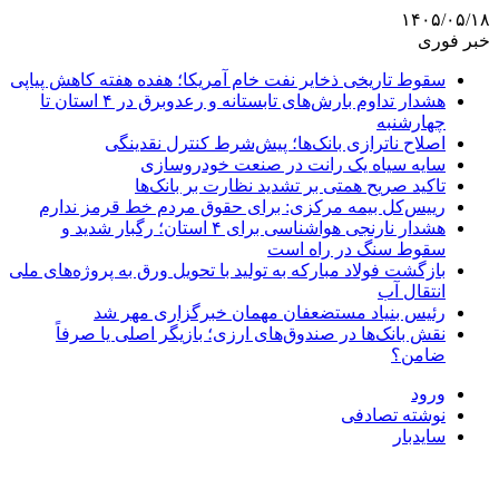
۱۴۰۵/۰۵/۱۸
خبر فوری
سقوط تاریخی ذخایر نفت خام آمریکا؛ هفده هفته کاهش پیاپی
هشدار تداوم بارش‌های تابستانه و رعدوبرق در ۴ استان تا
چهارشنبه
اصلاح ناترازی بانک‌ها؛ پیش‌شرط کنترل نقدینگی
سایه سیاه یک رانت در صنعت خودروسازی
تاکید صریح همتی بر تشدید نظارت بر بانک‌ها
رییس‌کل بیمه مرکزی: برای حقوق مردم خط قرمز ندارم
هشدار نارنجی هواشناسی برای ۴ استان؛ رگبار شدید و
سقوط سنگ در راه است
بازگشت فولاد مبارکه به تولید با تحویل ورق به پروژه‌های ملی
انتقال آب
رئیس بنیاد مستضعفان مهمان خبرگزاری مهر شد
نقش بانک‌ها در صندوق‌های ارزی؛ بازیگر اصلی یا صرفاً
ضامن؟
ورود
نوشته تصادفی
سایدبار