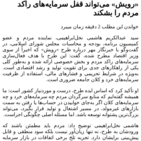
«رویش» می‌تواند قفل سرمایه‌های راکد
مردم را بشکند
خواندن این مطلب 2 دقیقه زمان میبرد
سید عبدالکریم هاشمی نخل‌ابراهیمی، نماینده مردم و عضو
کمیسیون برنامه، بودجه و محاسبات مجلس شورای اسلامی، در
گفت‌وگو با خبرنگار مهر درباره طرح «رویش» که اخیراً از سوی
وزیر اقتصاد مطرح شده، گفت: این طرح با هدف فعال‌سازی
سرمایه‌های راکد مردم و بخش خصوصی ارائه شده و به‌طور کلی
یکی از راهکارهای جدی برای تقویت تولید و رشد اقتصادی است.
به‌ویژه در شرایط تحریمی و فشارهای مالی، استفاده از ظرفیت
سرمایه‌های خرد و کلان جامعه ضروری است.
او تأکید کرد که اساس ایده طرح، درست و موردنیاز کشور است: ما
همیشه گفته‌ایم که منابع سرگردان مردم چه سرمایه‌های خرد و چه
سرمایه‌های کلان اگر به‌جای خوابیدن در حساب‌ها یا رفتن به سمت
بازارهای غیرمولد، در مسیر اشتغال و تولید قرار بگیرد، می‌تواند
بزرگ‌ترین پشتوانه توسعه باشد. اما مسئله اصلی چگونگی اجراست.
هاشمی نخل‌ابراهیمی توضیح داد: مردم باید مطمئن باشند که
ورودشان به طرح، نه تنها زیان‌آور نیست بلکه سود منطقی و قابل
پیش‌بینی برایشان دارد. تجربه تلخ برخی اتفاقات در بازار سرمایه