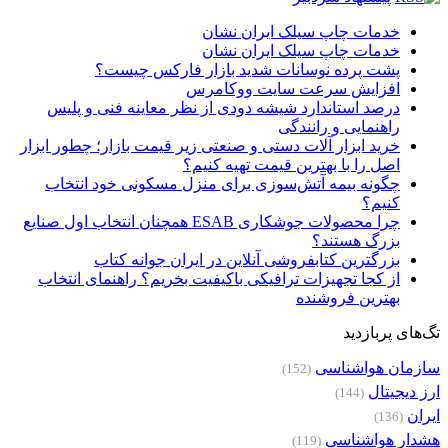
خدمات چاپ سیلک ایران نشان
خدمات چاپ سیلک ایران نشان
پشت پرده نوسانات شدید بازار فارکس چیست؟
افزایش سرعت سایت ووکامرس
درصد استاندارد شیشه دودی از نظر معاینه فنی و پلیس
راهنمایی و رانندگی
خرید ابزار آلات دستی و صنعتی زیر قیمت بازار؛ چطور ابزار
اصل را با بهترین قیمت تهیه کنیم؟
چگونه بیمه آتش‌سوزی برای منزل مسکونی خود انتخاب
کنیم؟
چرا محصولات جوشکاری ESAB همچنان انتخاب اول صنایع
بزرگ هستند؟
بزرگترین کتابفروشی آنلاین در ایران جوانه کتاب
از کجا تجهیزات ترافیکی باکیفیت بخریم؟ راهنمای انتخاب
بهترین فروشنده
تگ‌های پربازدید
سازمان هواشناسی
(152)
ارز دیجیتال
(144)
ایران
(136)
هشدار هواشناسی
(119)