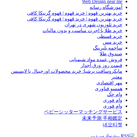
Web Design near me
آموزشگاه رسانه
خرید بهترین قهوه | خرید قهوه | قهوه گرنیکا کافی
خرید بهترین قهوه | خرید قهوه | قهوه گرنیکا کافی
خرید تلوزیون شهری در تهران
خرید طلا با اجرت مناسب و بدون مالیات
خرید قسطی
خرید مس
ساچمه بلبرینگ
صندوق طلا
فروش عمده مواد شیمیایی
قیمت روز ورق آجدار
مایکروسافت پرشیا: خرید محصولات اورجینال با لایسنس
معتبر
مهر اقتصادی
همسو فناوری
وام چک
وام فوری
وام فوری
ベビーシッターマッチングサービス
未来予測 手相鑑定
네오티켓
پیشنهاد سردبیر