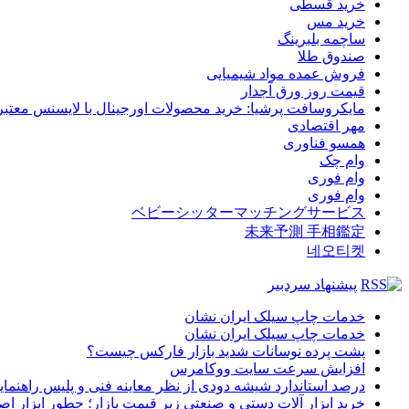
خرید قسطی
خرید مس
ساچمه بلبرینگ
صندوق طلا
فروش عمده مواد شیمیایی
قیمت روز ورق آجدار
مایکروسافت پرشیا: خرید محصولات اورجینال با لایسنس معتبر
مهر اقتصادی
همسو فناوری
وام چک
وام فوری
وام فوری
ベビーシッターマッチングサービス
未来予測 手相鑑定
네오티켓
پیشنهاد سردبیر
خدمات چاپ سیلک ایران نشان
خدمات چاپ سیلک ایران نشان
پشت پرده نوسانات شدید بازار فارکس چیست؟
افزایش سرعت سایت ووکامرس
درصد استاندارد شیشه دودی از نظر معاینه فنی و پلیس راهنمای
خرید ابزار آلات دستی و صنعتی زیر قیمت بازار؛ چطور ابزار اصل