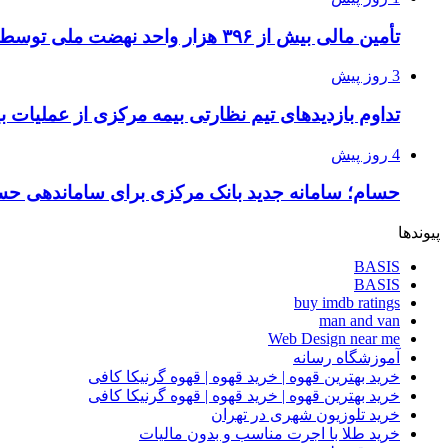
تأمین مالی بیش از ۳۹۶ هزار واحد نهضت ملی توسط بانک مسکن
3 روز پیش
تداوم بازدیدهای تیم نظارتی بیمه مرکزی از عملیات بی
4 روز پیش
حسام؛ سامانه جدید بانک مرکزی برای ساماندهی حس
پیوندها
BASIS
BASIS
buy imdb ratings
man and van
Web Design near me
آموزشگاه رسانه
خرید بهترین قهوه | خرید قهوه | قهوه گرنیکا کافی
خرید بهترین قهوه | خرید قهوه | قهوه گرنیکا کافی
خرید تلوزیون شهری در تهران
خرید طلا با اجرت مناسب و بدون مالیات