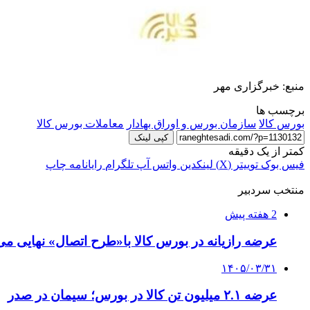
منبع: خبرگزاری مهر
برچسب ها
بورس کالا
سازمان بورس و اوراق بهادار
معاملات بورس کالا
کپی لینک
کمتر از یک دقیقه
فیس بوک
توییتر (X)
لینکدین
واتس آپ
تلگرام
رایانامه
چاپ
منتخب سردبیر
2 هفته پیش
عرضه رازیانه در بورس کالا با«طرح اتصال» نهایی می
۱۴۰۵/۰۳/۳۱
عرضه ۲.۱ میلیون تن کالا در بورس‌؛ سیمان در صدر