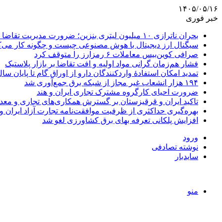
۱۴۰۵/۰۵/۱۶
خبر فوری
بحران ناترازی ۱۰ میلیون لیتری بنزین؛ ضرورت مدیریت تقاضا و اصلاح ساختار
سیگنال ارز دیجیتال با هوش مصنوعی چیست و چگونه کار می‌ک
صرافی کوین‌بیس معاملات ۶ رمزارز را متوقف کرد
فشار هم‌زمان گرانی مواد اولیه و افت تقاضا بر بازار پلاستیک
تمدید امکان استفادۀ واردکنندگان دارو از اوراق گام تا پایان سا
۱۹۴ هزار انشعاب غیر مجاز از شبکه برق جمع‌آوری شد
ضرورت احیای کارگروه مشترک تجاری ایران و هند
تاکید ایران و قرقیزستان بر گسترش همکاری‌های تجاری و معد
بهره‌گیری حداکثری از ظرفیت موافقت‌نامه تجارت آزاد ایران و
افزایش پلکانی تعرفه بهای برق کشاورزی لغو شد
ورود
نوشته تصادفی
سایدبار
منو