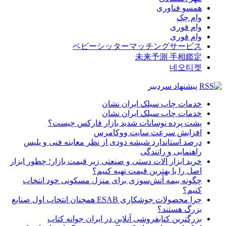
همسو فناوری
وام چک
وام فوری
وام فوری
ベビーシッターマッチングサービス
未来予測 手相鑑定
네오티켓
پیشنهاد سردبیر
خدمات چاپ سیلک ایران نشان
خدمات چاپ سیلک ایران نشان
پشت پرده نوسانات شدید بازار فارکس چیست؟
افزایش سرعت سایت ووکامرس
درصد استاندارد شیشه دودی از نظر معاینه فنی و پلیس
راهنمایی و رانندگی
خرید ابزار آلات دستی و صنعتی زیر قیمت بازار؛ چطور ابزار
اصل را با بهترین قیمت تهیه کنیم؟
چگونه بیمه آتش‌سوزی برای منزل مسکونی خود انتخاب
کنیم؟
چرا محصولات جوشکاری ESAB همچنان انتخاب اول صنایع
بزرگ هستند؟
بزرگترین کتابفروشی آنلاین در ایران جوانه کتاب