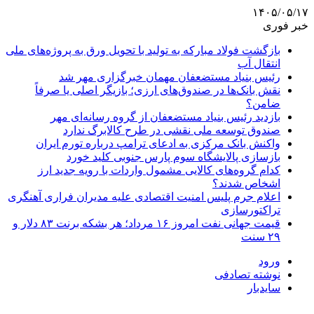
۱۴۰۵/۰۵/۱۷
خبر فوری
بازگشت فولاد مبارکه به تولید با تحویل ورق به پروژه‌های ملی
انتقال آب
رئیس بنیاد مستضعفان مهمان خبرگزاری مهر شد
نقش بانک‌ها در صندوق‌های ارزی؛ بازیگر اصلی یا صرفاً
ضامن؟
بازدید رئیس بنیاد مستضعفان از گروه رسانه‌ای مهر
صندوق توسعه ملی نقشی در طرح کالابرگ ندارد
واکنش بانک مرکزی به ادعای ترامپ درباره تورم ایران
بازسازی پالایشگاه سوم پارس جنوبی کلید خورد
کدام گروه‌های کالایی مشمول واردات با رویه جدید ارز
اشخاص شدند؟
اعلام جرم پلیس امنیت اقتصادی علیه مدیران فراری آهنگری
تراکتورسازی
قیمت جهانی نفت امروز ۱۶ مرداد؛ هر بشکه برنت ۸۳ دلار و
۲۹ سنت
ورود
نوشته تصادفی
سایدبار