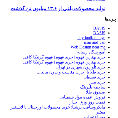
تولید محصولات باغی از ۱۳.۶ میلیون تن گذشت
پیوندها
BASIS
BASIS
buy imdb ratings
man and van
Web Design near me
آموزشگاه رسانه
خرید بهترین قهوه | خرید قهوه | قهوه گرنیکا کافی
خرید بهترین قهوه | خرید قهوه | قهوه گرنیکا کافی
خرید تلوزیون شهری در تهران
خرید طلا با اجرت مناسب و بدون مالیات
خرید قسطی
خرید مس
ساچمه بلبرینگ
صندوق طلا
فروش عمده مواد شیمیایی
قیمت روز ورق آجدار
مایکروسافت پرشیا: خرید محصولات اورجینال با لایسنس
معتبر
مهر اقتصادی