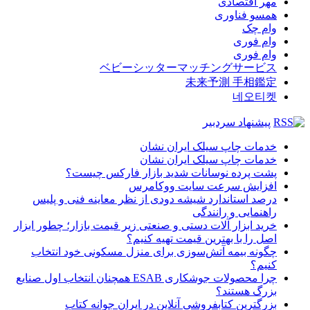
مهر اقتصادی
همسو فناوری
وام چک
وام فوری
وام فوری
ベビーシッターマッチングサービス
未来予測 手相鑑定
네오티켓
پیشنهاد سردبیر
خدمات چاپ سیلک ایران نشان
خدمات چاپ سیلک ایران نشان
پشت پرده نوسانات شدید بازار فارکس چیست؟
افزایش سرعت سایت ووکامرس
درصد استاندارد شیشه دودی از نظر معاینه فنی و پلیس
راهنمایی و رانندگی
خرید ابزار آلات دستی و صنعتی زیر قیمت بازار؛ چطور ابزار
اصل را با بهترین قیمت تهیه کنیم؟
چگونه بیمه آتش‌سوزی برای منزل مسکونی خود انتخاب
کنیم؟
چرا محصولات جوشکاری ESAB همچنان انتخاب اول صنایع
بزرگ هستند؟
بزرگترین کتابفروشی آنلاین در ایران جوانه کتاب