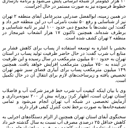
۱۰ هزار کیلومتر از شبکه آبرسانی پایش می‌شود و برنامه بازسازی
خطوط فرسوده نیز به صورت مستمر در حال اجراست.
در همین زمینه، ابوالفضل صدرایی مدیرعامل آبفای منطقه ۲ تهران
نیز از شناسایی و رفع ۵۰ نشت نامرئی آب در این منطقه خبر داد و
گفت: این نشت‌ها با مجموع دبی حدود ۱۰۰ لیتر بر ثانیه شناسایی و
برطرف شده‌اند. همچنین تاکنون ۱۷ هزار انشعاب غیرمجاز در
منطقه ۲ تهران کشف شده است.
بخشی با اشاره به توسعه استفاده از پساب برای کاهش فشار بر
منابع آب شرب گفت: در حال حاضر ظرفیت تولید پساب در استان
تهران به حدود ۵۰۰ میلیون مترمکعب در سال رسیده و این ظرفیت
در آینده به ۷۵۰ میلیون مترمکعب افزایش خواهد یافت. همچنین
۱۴۹ میلیون مترمکعب پساب برای آبیاری فضای سبز شهر تهران
تخصیص یافته و زیرساخت‌های لازم برای انتقال آن در حال تکمیل
است.
وی با بیان اینکه کیفیت آب شرب خط قرمز شرکت آب و فاضلاب
استان تهران است، اظهار کرد: روزانه بیش از ۲۰۰ نمونه‌برداری و
آزمایش تخصصی در شبکه آب تهران انجام می‌شود و تمامی
تصفیه‌خانه‌ها به صورت برخط تحت کنترل کیفی قرار دارند.
سخنگوی آبفای استان تهران همچنین از الزام دستگاه‌های اجرایی به
کاهش حداقل ۲۵ درصدی مصرف آب نسبت به سال گذشته خبر داد
و گفت: استفاده از تجهیزات کاهنده مصرف در ساختمان‌های دولتی