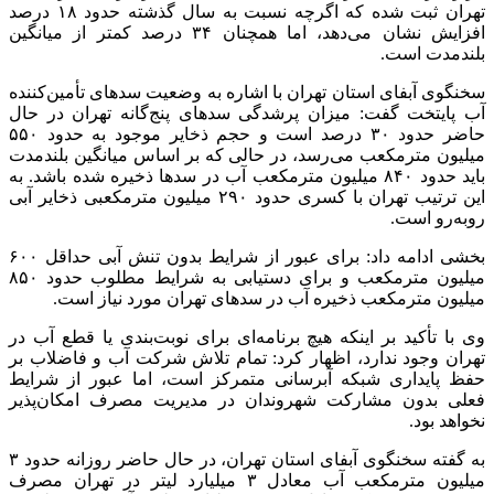
تهران ثبت شده که اگرچه نسبت به سال گذشته حدود ۱۸ درصد
افزایش نشان می‌دهد، اما همچنان ۳۴ درصد کمتر از میانگین
بلندمدت است.
سخنگوی آبفای استان تهران با اشاره به وضعیت سدهای تأمین‌کننده
آب پایتخت گفت: میزان پرشدگی سدهای پنج‌گانه تهران در حال
حاضر حدود ۳۰ درصد است و حجم ذخایر موجود به حدود ۵۵۰
میلیون مترمکعب می‌رسد، در حالی که بر اساس میانگین بلندمدت
باید حدود ۸۴۰ میلیون مترمکعب آب در سدها ذخیره شده باشد. به
این ترتیب تهران با کسری حدود ۲۹۰ میلیون مترمکعبی ذخایر آبی
روبه‌رو است.
بخشی ادامه داد: برای عبور از شرایط بدون تنش آبی حداقل ۶۰۰
میلیون مترمکعب و برای دستیابی به شرایط مطلوب حدود ۸۵۰
میلیون مترمکعب ذخیره آب در سدهای تهران مورد نیاز است.
وی با تأکید بر اینکه هیچ برنامه‌ای برای نوبت‌بندی یا قطع آب در
تهران وجود ندارد، اظهار کرد: تمام تلاش شرکت آب و فاضلاب بر
حفظ پایداری شبکه آبرسانی متمرکز است، اما عبور از شرایط
فعلی بدون مشارکت شهروندان در مدیریت مصرف امکان‌پذیر
نخواهد بود.
به گفته سخنگوی آبفای استان تهران، در حال حاضر روزانه حدود ۳
میلیون مترمکعب آب معادل ۳ میلیارد لیتر در تهران مصرف