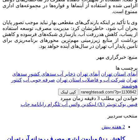
الزامی شده و استفاده از آبنماها و فواره‌ها در مجموعه‌های اداری
ممنوع است.
وی با تأکید بر اینکه بارندگی‌های مقطعی بهار نباید موجب تصور پایان
بحران آب شود، خاطرنشان کرد: مدیریت مصرف، توسعه استفاده
از پساب، کاهش هدررفت آب، بازسازی شبکه‌های فرسوده و کاهش
برداشت از منابع زیرزمینی مهم‌ترین محورهای برنامه‌ریزی برای
تأمین پایدار آب تهران در سال‌های آینده خواهد بود.
منبع: خبرگزاری مهر
برچسب ها
آبفای استان تهران
آبفای تهران
ذخایر آب سدهای کشور
سدهای
تهران
شرکت آب و فاضلاب استان تهران
صرفه جویی آب
کنتور
هوشمند
کپی لینک
خواندن این مطلب 3 دقیقه زمان میبرد
فیس بوک
توییتر (X)
لینکدین
واتس آپ
تلگرام
رایانامه
چاپ
منتخب سردبیر
2 هفته پیش
کاهش ۵۰۰ میلیون لیتری مصرف روزانه آب تهران