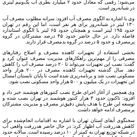
می‌شود؛ رقمی که معادل حدود ۲ میلیارد بطری آب یک‌ونیم لیتری
در شبانه‌روز است.
وی با اشاره به الگوی مصرف آب افزود: سرانه مطلوب مصرف آب
۱۳۰ لیتر در شبانه‌روز برای هر نفر است، اما این رقم در تهران
حدود ۱۹۵ لیتر است و همچنان حدود ۶۵ لیتر با الگوی استاندارد
فاصله دارد. در حال حاضر حدود ۴۵ درصد مشترکان در گروه
پرمصرف و حدود ۵ درصد در گروه بدمصرف قرار دارند.
بخشی استفاده از تجهیزات کاهنده مصرف و اصلاح رفتارهای
مصرفی را از مهم‌ترین راهکارهای مدیریت مصرف عنوان کرد و
گفت: نصب این تجهیزات می‌تواند تا ۲۰ درصد مصرف آب را کاهش
دهد. سال گذشته تجهیزات کاهنده مصرف در ۲۰۰ هزار واحد
مسکونی نصب شد و برنامه‌ریزی شده است تا پایان تابستان امسال
این تجهیزات در یک میلیون و ۵۰۰ هزار واحد مسکونی نصب شود.
وی همچنین از آغاز اجرای طرح نصب کنتورهای هوشمند خبر داد و
افزود: تاکنون حدود ۳ هزار کنتور هوشمند در تهران نصب شده و
توسعه این طرح با هدف پایش دقیق‌تر مصرف و مدیریت مشترکان
پرمصرف ادامه خواهد داشت.
سخنگوی آبفای استان تهران با اشاره به اقدامات انجام‌شده برای
کاهش هدررفت آب اظهار کرد: در حال حاضر هدررفت واقعی آب
در شبکه توزیع تهران به کمتر از ۱۰ درصد رسیده است. سالانه حدود