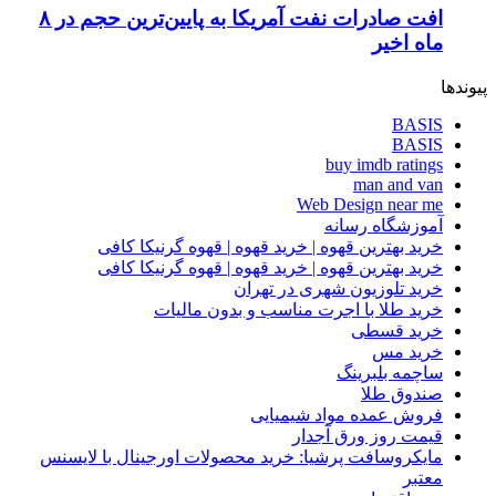
افت صادرات نفت آمریکا به پایین‌ترین حجم در ۸
ماه اخیر
پیوندها
BASIS
BASIS
buy imdb ratings
man and van
Web Design near me
آموزشگاه رسانه
خرید بهترین قهوه | خرید قهوه | قهوه گرنیکا کافی
خرید بهترین قهوه | خرید قهوه | قهوه گرنیکا کافی
خرید تلوزیون شهری در تهران
خرید طلا با اجرت مناسب و بدون مالیات
خرید قسطی
خرید مس
ساچمه بلبرینگ
صندوق طلا
فروش عمده مواد شیمیایی
قیمت روز ورق آجدار
مایکروسافت پرشیا: خرید محصولات اورجینال با لایسنس
معتبر