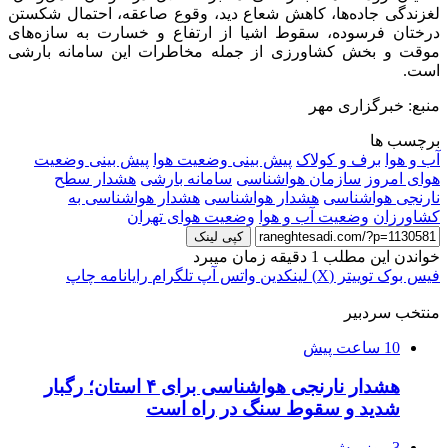
لغزندگی جاده‌ها، کاهش شعاع دید، وقوع صاعقه، احتمال شکستن
درختان فرسوده، سقوط اشیا از ارتفاع و خسارت به سازه‌های
موقت و بخش کشاورزی از جمله مخاطرات این سامانه بارشی
است.
منبع: خبرگزاری مهر
برچسب ها
آب و هوا
برف و کولاک
پیش بینی وضعیت هوا
پیش بینی وضعیت
هوای امروز
سازمان هواشناسی
سامانه بارشی
هشدار سطح
نارنجی هواشناسی
هشدار هواشناسی
هشدار هواشناسی به
کشاورزان
وضعیت آب و هوا
وضعیت هوای تهران
کپی لینک
خواندن این مطلب 1 دقیقه زمان میبرد
فیس بوک
توییتر (X)
لینکدین
واتس آپ
تلگرام
رایانامه
چاپ
منتخب سردبیر
10 ساعت پیش
هشدار نارنجی هواشناسی برای ۴ استان؛ رگبار
شدید و سقوط سنگ در راه است
3 روز پیش