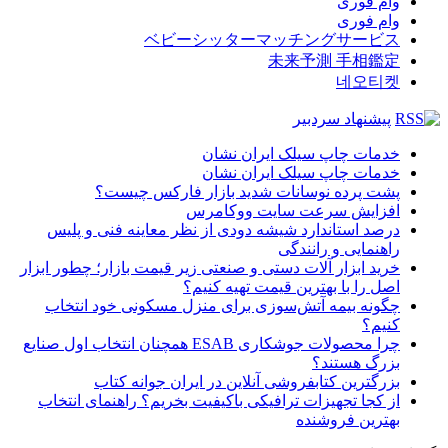
وام فوری
وام فوری
ベビーシッターマッチングサービス
未来予測 手相鑑定
네오티켓
پیشنهاد سردبیر
خدمات چاپ سیلک ایران نشان
خدمات چاپ سیلک ایران نشان
پشت پرده نوسانات شدید بازار فارکس چیست؟
افزایش سرعت سایت ووکامرس
درصد استاندارد شیشه دودی از نظر معاینه فنی و پلیس
راهنمایی و رانندگی
خرید ابزار آلات دستی و صنعتی زیر قیمت بازار؛ چطور ابزار
اصل را با بهترین قیمت تهیه کنیم؟
چگونه بیمه آتش‌سوزی برای منزل مسکونی خود انتخاب
کنیم؟
چرا محصولات جوشکاری ESAB همچنان انتخاب اول صنایع
بزرگ هستند؟
بزرگترین کتابفروشی آنلاین در ایران جوانه کتاب
از کجا تجهیزات ترافیکی باکیفیت بخریم؟ راهنمای انتخاب
بهترین فروشنده