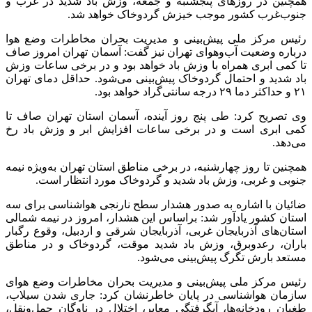
همچنین در روزهای پنجشنبه و جمعه، وزش باد شدید در غرب و
جنوب‌غرب کشور موجب خیزش گردوخاک خواهد شد.
رئیس مرکز ملی پیش‌بینی و مدیریت بحران مخاطرات وضع هوا
درباره وضعیت آب‌وهوای تهران نیز گفت: آسمان تهران امروز صاف
تا کمی ابری همراه با وزش باد خواهد بود و در برخی ساعات وزش
باد شدید و احتمال گردوخاک پیش‌بینی می‌شود. حداقل دمای تهران
۲۱ و حداکثر دما ۲۹ درجه سانتی‌گراد خواهد بود.
وی تصریح کرد: طی پنج روز آینده، آسمان استان تهران صاف تا
کمی ابری است و در برخی ساعات افزایش ابر و وزش باد رخ
می‌دهد.
همچنین تا روز چهارشنبه، در برخی مناطق استان تهران به‌ویژه نیمه
جنوبی و غربی، وزش باد شدید و گردوخاک مورد انتظار است.
ضائیان با اشاره به صدور هشدار سطح نارنجی هواشناسی برای سه
استان کشور یادآور شد: براساس این هشدار، امروز در نیمه شمالی
استان‌های آذربایجان غربی، آذربایجان شرقی و اردبیل، وقوع رگبار
باران، رعدوبرق، وزش باد شدید موقت، گردوخاک و در مناطق
مستعد بارش تگرگ پیش‌بینی می‌شود.
رئیس مرکز ملی پیش‌بینی و مدیریت بحران مخاطرات وضع هوای
سازمان هواشناسی در پایان خاطرنشان کرد: جاری شدن سیلاب،
طغیان رودخانه‌ها، آبگرفتگی معابر، اختلال در ناوگان حمل‌ونقل،