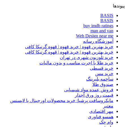
پیوندها
BASIS
BASIS
buy imdb ratings
man and van
Web Design near me
آموزشگاه رسانه
خرید بهترین قهوه | خرید قهوه | قهوه گرنیکا کافی
خرید بهترین قهوه | خرید قهوه | قهوه گرنیکا کافی
خرید تلوزیون شهری در تهران
خرید طلا با اجرت مناسب و بدون مالیات
خرید قسطی
خرید مس
ساچمه بلبرینگ
صندوق طلا
فروش عمده مواد شیمیایی
قیمت روز ورق آجدار
مایکروسافت پرشیا: خرید محصولات اورجینال با لایسنس
معتبر
مهر اقتصادی
همسو فناوری
وام چک