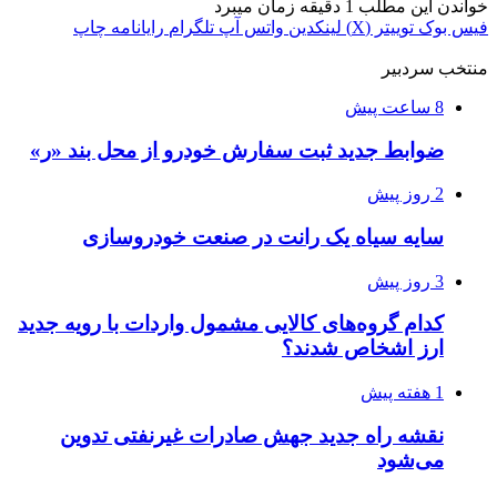
خواندن این مطلب 1 دقیقه زمان میبرد
فیس بوک
توییتر (X)
لینکدین
واتس آپ
تلگرام
رایانامه
چاپ
منتخب سردبیر
8 ساعت پیش
ضوابط جدید ثبت سفارش خودرو از محل بند «ر»
2 روز پیش
سایه سیاه یک رانت در صنعت خودروسازی
3 روز پیش
کدام گروه‌های کالایی مشمول واردات با رویه جدید
ارز اشخاص شدند؟
1 هفته پیش
نقشه راه جدید جهش صادرات غیرنفتی تدوین
می‌شود