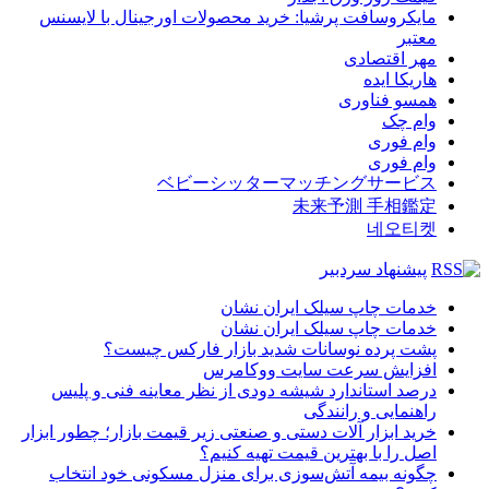
مایکروسافت پرشیا: خرید محصولات اورجینال با لایسنس
معتبر
مهر اقتصادی
هاریکا ایده
همسو فناوری
وام چک
وام فوری
وام فوری
ベビーシッターマッチングサービス
未来予測 手相鑑定
네오티켓
پیشنهاد سردبیر
خدمات چاپ سیلک ایران نشان
خدمات چاپ سیلک ایران نشان
پشت پرده نوسانات شدید بازار فارکس چیست؟
افزایش سرعت سایت ووکامرس
درصد استاندارد شیشه دودی از نظر معاینه فنی و پلیس
راهنمایی و رانندگی
خرید ابزار آلات دستی و صنعتی زیر قیمت بازار؛ چطور ابزار
اصل را با بهترین قیمت تهیه کنیم؟
چگونه بیمه آتش‌سوزی برای منزل مسکونی خود انتخاب