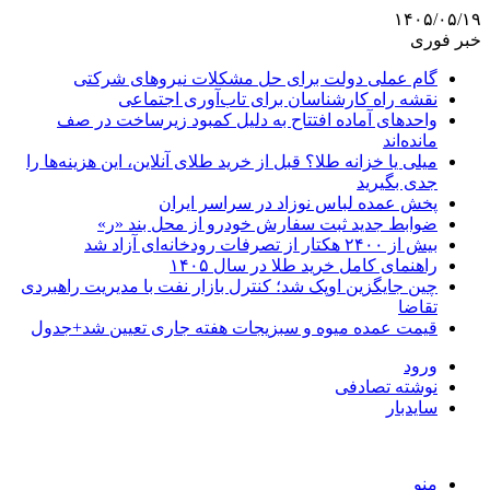
۱۴۰۵/۰۵/۱۹
خبر فوری
گام عملی دولت برای حل مشکلات نیروهای شرکتی
نقشه راه کارشناسان برای تاب‌آوری اجتماعی
واحدهای آماده افتتاح به دلیل کمبود زیرساخت در صف
مانده‌اند
میلی یا خزانه طلا؟ قبل از خرید طلای آنلاین، این هزینه‌ها را
جدی بگیرید
پخش عمده لباس نوزاد در سراسر ایران
ضوابط جدید ثبت سفارش خودرو از محل بند «ر»
بیش از ۲۴۰۰ هکتار از تصرفات رودخانه‌ای آزاد شد
راهنمای کامل خرید طلا در سال ۱۴۰۵
چین جایگزین اوپک شد؛ کنترل بازار نفت با مدیریت راهبردی
تقاضا
قیمت عمده میوه و سبزیجات هفته جاری تعیین شد+جدول
ورود
نوشته تصادفی
سایدبار
منو