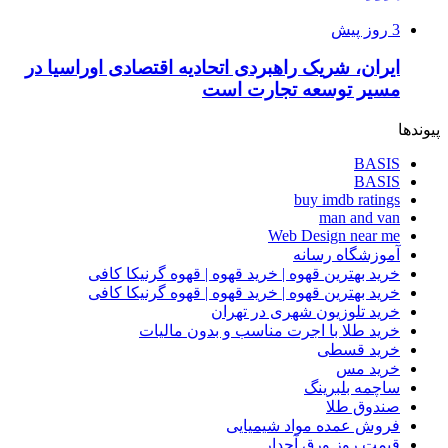
3 روز پیش
ایران، شریک راهبردی اتحادیه اقتصادی اوراسیا در
مسیر توسعه تجارت است
پیوندها
BASIS
BASIS
buy imdb ratings
man and van
Web Design near me
آموزشگاه رسانه
خرید بهترین قهوه | خرید قهوه | قهوه گرنیکا کافی
خرید بهترین قهوه | خرید قهوه | قهوه گرنیکا کافی
خرید تلوزیون شهری در تهران
خرید طلا با اجرت مناسب و بدون مالیات
خرید قسطی
خرید مس
ساچمه بلبرینگ
صندوق طلا
فروش عمده مواد شیمیایی
قیمت روز ورق آجدار