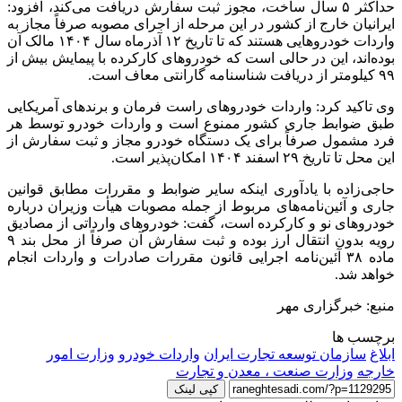
حداکثر ۵ سال ساخت، مجوز ثبت سفارش دریافت می‌کند، افزود:
ایرانیان خارج از کشور در این مرحله از اجرای مصوبه صرفاً مجاز به
واردات خودروهایی هستند که تا تاریخ ۱۲ آذرماه سال ۱۴۰۴ مالک آن
بوده‌اند، این در حالی است که خودروهای کارکرده با پیمایش بیش از
۹۹ کیلومتر از دریافت شناسنامه گارانتی معاف است.
وی تاکید کرد: واردات خودروهای راست فرمان و برندهای آمریکایی
طبق ضوابط جاری کشور ممنوع است و واردات خودرو توسط هر
فرد مشمول صرفاً برای یک دستگاه خودرو مجاز و ثبت سفارش از
این محل تا تاریخ ۲۹ اسفند ۱۴۰۴ امکان‌پذیر است.
حاجی‌زاده با یادآوری اینکه سایر ضوابط و مقررات مطابق قوانین
جاری و آئین‌نامه‌های مربوط از جمله مصوبات هیأت وزیران درباره
خودروهای نو و کارکرده است، گفت: خودروهای وارداتی از مصادیق
رویه بدون انتقال ارز بوده و ثبت سفارش آن صرفاً از محل بند ۹
ماده ۳۸ آئین‌نامه اجرایی قانون مقررات صادرات و واردات انجام
خواهد شد.
منبع: خبرگزاری مهر
برچسب ها
ابلاغ
سازمان توسعه تجارت ایران
واردات خودرو
وزارت امور
خارجه
وزارت صنعت ، معدن و تجارت
کپی لینک