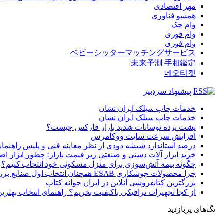
مهر اقتصادی
همسو فناوری
وام چک
وام فوری
وام فوری
ベビーシッターマッチングサービス
未来予測 手相鑑定
네오티켓
پیشنهاد سردبیر
خدمات چاپ سیلک ایران نشان
خدمات چاپ سیلک ایران نشان
پشت پرده نوسانات شدید بازار فارکس چیست؟
افزایش سرعت سایت ووکامرس
درصد استاندارد شیشه دودی از نظر معاینه فنی و پلیس راهنمای
خرید ابزار آلات دستی و صنعتی زیر قیمت بازار؛ چطور ابزار اصل
چگونه بیمه آتش‌سوزی برای منزل مسکونی خود انتخاب کنیم؟
چرا محصولات جوشکاری ESAB همچنان انتخاب اول صنایع بزرگ هستند؟
بزرگترین کتابفروشی آنلاین در ایران جوانه کتاب
از کجا تجهیزات ترافیکی باکیفیت بخریم؟ راهنمای انتخاب بهتری
تگ‌های پربازدید