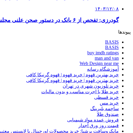
۱۴۰۳/۱۲/۰۸
گودرزی: تفحص از ۶ بانک در دستور صحن علنی مجلس قرار دارد
پیوندها
BASIS
BASIS
buy imdb ratings
man and van
Web Design near me
آموزشگاه رسانه
خرید بهترین قهوه | خرید قهوه | قهوه گرنیکا کافی
خرید بهترین قهوه | خرید قهوه | قهوه گرنیکا کافی
خرید تلوزیون شهری در تهران
خرید طلا با اجرت مناسب و بدون مالیات
خرید قسطی
خرید مس
ساچمه بلبرینگ
صندوق طلا
فروش عمده مواد شیمیایی
قیمت روز ورق آجدار
مایکروسافت پرشیا: خرید محصولات اورجینال با لایسنس معتبر