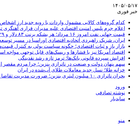
۱۴۰۵/۰۵/۱۷
خبر فوری
کدام گروه‌های کالایی مشمول واردات با رویه جدید ارز اشخاص
اعلام جرم پلیس امنیت اقتصادی علیه مدیران فراری آهنگری ت
قیمت جهانی نفت امروز ۱۶ مرداد؛ هر بشکه برنت ۸۳ دلار و ۲۹ سنت
ایران، شریک راهبردی اتحادیه اقتصادی اوراسیا در مسیر توسع
بازار باز و ثبات اقتصادی؛ چگونه سیاست پولی به کنترل قیمت‌ه
اقتصاد آمریکا نیز با فشارها و ریسک‌های قابل توجهی مواجه ا
افزایش سپرده قانونی بانک‌ها؛ ترمز تازه رشد نقدینگی
سهم پنهان دولت و صنعت در ناترازی بنزین؛ چرا مردم مقصر ا
خزانه طلا؛ نسل جدید معاملات طلای آب‌شده در ایران
بحران ناترازی ۱۰ میلیون لیتری بنزین؛ ضرورت مدیریت تقاضا و اصلاح ساختار
ورود
نوشته تصادفی
سایدبار
منو