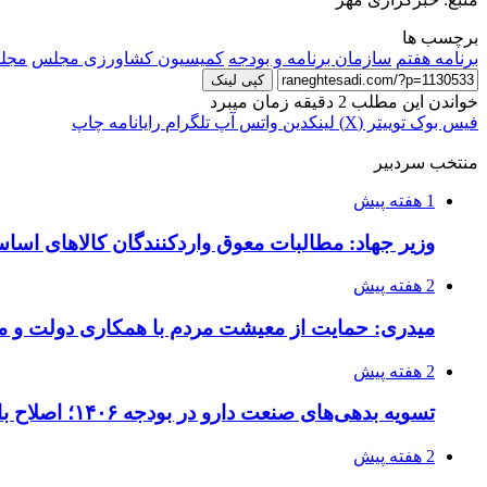
برچسب ها
برنامه هفتم
سازمان برنامه و بودجه
کمیسیون کشاورزی مجلس
مجل
کپی لینک
خواندن این مطلب 2 دقیقه زمان میبرد
فیس بوک
توییتر (X)
لینکدین
واتس آپ
تلگرام
رایانامه
چاپ
منتخب سردبیر
1 هفته پیش
وزیر جهاد: مطالبات معوق واردکنندگان کالاهای اسا
2 هفته پیش
میدری: حمایت از معیشت مردم با همکاری دولت و م
2 هفته پیش
تسویه بدهی‌های صنعت دارو در بودجه ۱۴۰۶؛ اصلاح بانک سپه در دستور کار
2 هفته پیش