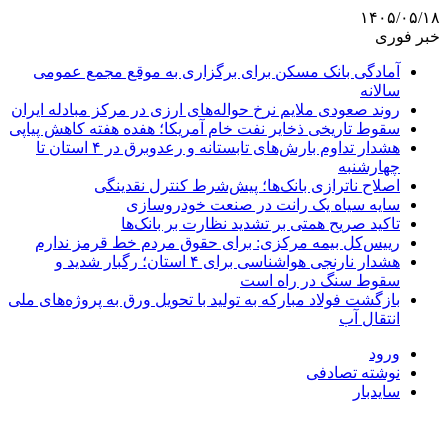
۱۴۰۵/۰۵/۱۸
خبر فوری
آمادگی بانک مسکن برای برگزاری به موقع مجمع عمومی
سالانه
روند صعودی ملایم نرخ حواله‌های ارزی در مرکز مبادله ایران
سقوط تاریخی ذخایر نفت خام آمریکا؛ هفده هفته کاهش پیاپی
هشدار تداوم بارش‌های تابستانه و رعدوبرق در ۴ استان تا
چهارشنبه
اصلاح ناترازی بانک‌ها؛ پیش‌شرط کنترل نقدینگی
سایه سیاه یک رانت در صنعت خودروسازی
تاکید صریح همتی بر تشدید نظارت بر بانک‌ها
رییس‌کل بیمه مرکزی: برای حقوق مردم خط قرمز ندارم
هشدار نارنجی هواشناسی برای ۴ استان؛ رگبار شدید و
سقوط سنگ در راه است
بازگشت فولاد مبارکه به تولید با تحویل ورق به پروژه‌های ملی
انتقال آب
ورود
نوشته تصادفی
سایدبار