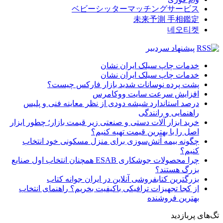
ベビーシッターマッチングサービス
未来予測 手相鑑定
네오티켓
پیشنهاد سردبیر
خدمات چاپ سیلک ایران نشان
خدمات چاپ سیلک ایران نشان
پشت پرده نوسانات شدید بازار فارکس چیست؟
افزایش سرعت سایت ووکامرس
درصد استاندارد شیشه دودی از نظر معاینه فنی و پلیس
راهنمایی و رانندگی
خرید ابزار آلات دستی و صنعتی زیر قیمت بازار؛ چطور ابزار
اصل را با بهترین قیمت تهیه کنیم؟
چگونه بیمه آتش‌سوزی برای منزل مسکونی خود انتخاب
کنیم؟
چرا محصولات جوشکاری ESAB همچنان انتخاب اول صنایع
بزرگ هستند؟
بزرگترین کتابفروشی آنلاین در ایران جوانه کتاب
از کجا تجهیزات ترافیکی باکیفیت بخریم؟ راهنمای انتخاب
بهترین فروشنده
تگ‌های پربازدید