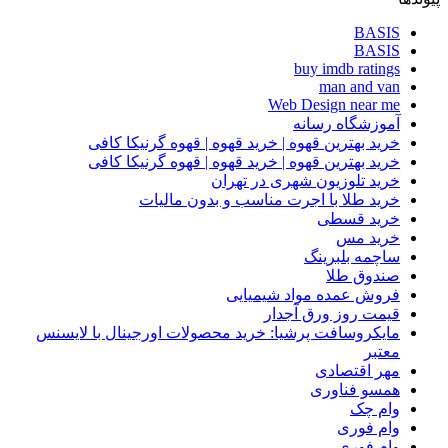
BASIS
BASIS
buy imdb ratings
man and van
Web Design near me
آموزشگاه رسانه
خرید بهترین قهوه | خرید قهوه | قهوه گرنیکا کافی
خرید بهترین قهوه | خرید قهوه | قهوه گرنیکا کافی
خرید تلوزیون شهری در تهران
خرید طلا با اجرت مناسب و بدون مالیات
خرید قسطی
خرید مس
ساچمه بلبرینگ
صندوق طلا
فروش عمده مواد شیمیایی
قیمت روز ورق آجدار
مایکروسافت پرشیا: خرید محصولات اورجینال با لایسنس
معتبر
مهر اقتصادی
همسو فناوری
وام چک
وام فوری
وام فوری