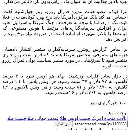
بهره بالا بر جذابیت آن به عنوان یک دارایی بدون بازده تاثیر می‌گذارد.
لیزا کوک، عضو هیئت مدیره فدرال رزرو، روز چهارشنبه گفت:
احساس می‌کند بانک مرکزی آمریکا باید نرخ بهره کوتاه‌مدت را فعلا
ثابت نگه دارد، اما با توجه به تعرفه‌ها، جنگ آمریکا و اسرائیل علیه
ایران و افزایش سرمایه‌گذاری‌های مرتبط با هوش مصنوعی که
قیمت‌ها را بالاتر می‌برد، او آماده است در صورت نیاز نرخ‌ بهره را
افزایش دهد.
بر اساس گزارش رویترز، سرمایه‌گذاران منتظر انتشار داده‌های
هزینه‌های مصرفی شخصی آمریکا هستند که قرار است روز جاری
منتشر شود تا سرنخ‌هایی در مورد مسیر سیاست پولی فدرال رزرو
به دست آورند.
در بازار سایر فلزات ارزشمند، بهای هر اونس نقره با ۳ درصد
کاهش، به ۷۲ دلار و ۳۷ سنت رسید. هر اونس پلاتین با ۱.۴ درصد
کاهش، به ۱۸۹۰ دلار و ۸۱ سنت رسید و هر اونس پالادیوم با ۱.۹
درصد کاهش، به ۱۳۶۴دلار و ۲۶ سنت رسید.
منبع: خبرگزاری مهر
برچسب ها
ایالات متحده امریکا
قیمت اونس طلا
قیمت جهانی طلا
قیمت طلا
کپی لینک
خواندن این مطلب 1 دقیقه زمان میبرد