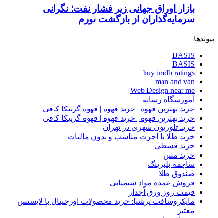
بازار اوراق جهانی زیر فشار نفت؛ نگرانی
سرمایه‌گذاران از بازگشت تورم
پیوندها
BASIS
BASIS
buy imdb ratings
man and van
Web Design near me
آموزشگاه رسانه
خرید بهترین قهوه | خرید قهوه | قهوه گرنیکا کافی
خرید بهترین قهوه | خرید قهوه | قهوه گرنیکا کافی
خرید تلوزیون شهری در تهران
خرید طلا با اجرت مناسب و بدون مالیات
خرید قسطی
خرید مس
ساچمه بلبرینگ
صندوق طلا
فروش عمده مواد شیمیایی
قیمت روز ورق آجدار
مایکروسافت پرشیا: خرید محصولات اورجینال با لایسنس
معتبر