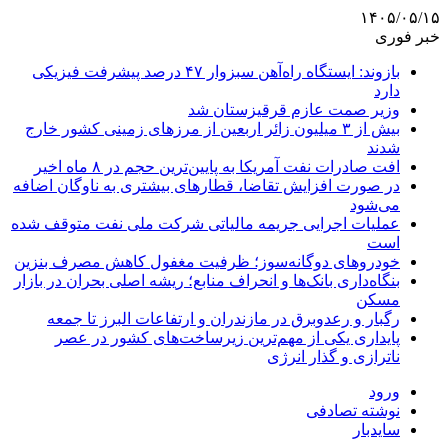
۱۴۰۵/۰۵/۱۵
خبر فوری
بازوند: ایستگاه راه‌آهن سبزوار ۴۷ درصد پیشرفت فیزیکی
دارد
وزیر صمت عازم قرقیزستان شد
بیش از ۳ میلیون زائر اربعین از مرزهای زمینی کشور خارج
شدند
افت صادرات نفت آمریکا به پایین‌ترین حجم در ۸ ماه اخیر
در صورت افزایش تقاضا، قطارهای بیشتری به ناوگان اضافه
می‌شود
عملیات اجرایی جریمه مالیاتی شرکت ملی نفت متوقف شده
است
خودروهای دوگانه‌سوز؛ ظرفیت مغفول کاهش مصرف بنزین
بنگاه‌داری بانک‌ها و انحراف منابع؛ ریشه اصلی بحران در بازار
مسکن
رگبار و رعدوبرق در مازندران و ارتفاعات البرز تا جمعه
پایداری یکی از مهم‌ترین زیرساخت‌های کشور در عصر
ناترازی و گذار انرژی
ورود
نوشته تصادفی
سایدبار