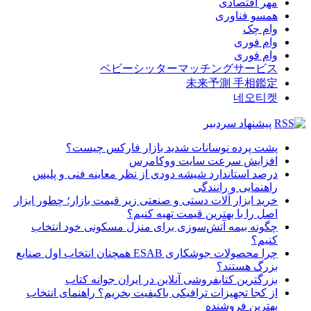
مهر اقتصادی
همسو فناوری
وام چک
وام فوری
وام فوری
ベビーシッターマッチングサービス
未来予測 手相鑑定
네오티켓
پیشنهاد سردبیر
پشت پرده نوسانات شدید بازار فارکس چیست؟
افزایش سرعت سایت ووکامرس
درصد استاندارد شیشه دودی از نظر معاینه فنی و پلیس
راهنمایی و رانندگی
خرید ابزار آلات دستی و صنعتی زیر قیمت بازار؛ چطور ابزار
اصل را با بهترین قیمت تهیه کنیم؟
چگونه بیمه آتش‌سوزی برای منزل مسکونی خود انتخاب
کنیم؟
چرا محصولات جوشکاری ESAB همچنان انتخاب اول صنایع
بزرگ هستند؟
بزرگترین کتابفروشی آنلاین در ایران جوانه کتاب
از کجا تجهیزات ترافیکی باکیفیت بخریم؟ راهنمای انتخاب
بهترین فروشنده